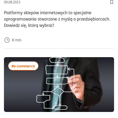
09.08.2023
Dod
Platformy sklepów internetowych to specjalne
oprogramowanie stworzone z myślą o przedsiębiorcach.
Dowiedz się, którą wybrać!
8
min
więcej artykułów z tagiem:#e-commerce
#e-commerce