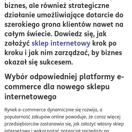
biznes, ale również strategiczne
Tworzenie i projektowanie strony internetowej
działanie umożliwiające dotarcie do
Integracja z systemami płatności
szerokiego grona klientów nawet na
Logistyka i zarządzanie magazynem
całym świecie. Dowiedz się, jak
Strategie marketingowe i promocja sklepu
założyć
sklep internetowy
krok po
Obsługa klienta i polityka zwrotów, czyli kluczowe
kroku i jak nim zarządzać, by biznes
elementy sklepu internetowego
okazał się sukcesem.
Analiza i optymalizacja sklepu
Wybór odpowiedniej platformy e-
commerce dla nowego sklepu
internetowego
Rynek e-commerce dynamicznie się rozwija, a
popularność zakupów online powoduje, że coraz więcej
przedsiębiorców zastanawia się, jak założyć własny sklep
internetowy i wykorzystać potencjał sprzedaży na