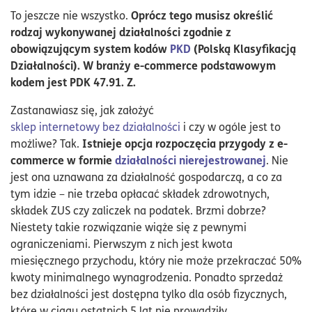
Oprócz tego musisz określić
To jeszcze nie wszystko.
rodzaj wykonywanej działalności zgodnie z
obowiązującym system kodów
PKD
(Polską Klasyfikacją
Działalności). W branży e-commerce podstawowym
kodem jest PDK 47.91. Z.
Zastanawiasz się, jak założyć
sklep internetowy bez działalności
i czy w ogóle jest to
Istnieje opcja rozpoczęcia przygody z e-
możliwe? Tak.
commerce w formie
działalności nierejestrowanej
. Nie
jest ona uznawana za działalność gospodarczą, a co za
tym idzie – nie trzeba opłacać składek zdrowotnych,
składek ZUS czy zaliczek na podatek. Brzmi dobrze?
Niestety takie rozwiązanie wiąże się z pewnymi
ograniczeniami. Pierwszym z nich jest kwota
miesięcznego przychodu, który nie może przekraczać 50%
kwoty minimalnego wynagrodzenia. Ponadto sprzedaż
bez działalności jest dostępna tylko dla osób fizycznych,
które w ciągu ostatnich 5 lat nie prowadziły