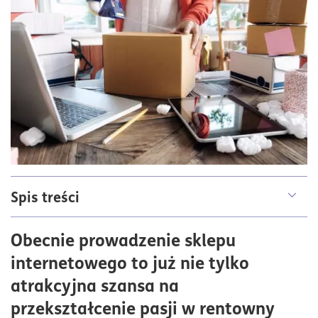
Spis treści
Wybór odpowiedniej platformy e-commerce dla
Obecnie prowadzenie sklepu
nowego sklepu internetowego
internetowego to już nie tylko
Rejestracja działalności gospodarczej
atrakcyjna szansa na
Wybór domeny i hostingu – jak założyć sklep
przekształcenie pasji w rentowny
internetowy?