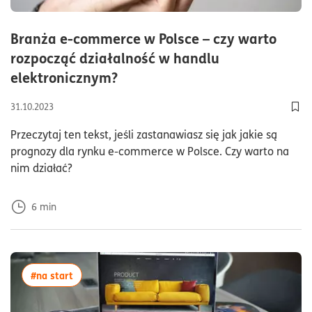
Branża e-commerce w Polsce – czy warto
rozpocząć działalność w handlu
czas czytania6minuty
elektronicznym?
31.10.2023
Dod
Przeczytaj ten tekst, jeśli zastanawiasz się jak jakie są
prognozy dla rynku e-commerce w Polsce. Czy warto na
nim działać?
6
min
więcej artykułów z tagiem:#na start
#na start