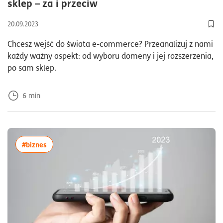
czas czytania6minuty
sklep – za i przeciw
20.09.2023
Dod
Chcesz wejść do świata e-commerce? Przeanalizuj z nami
każdy ważny aspekt: od wyboru domeny i jej rozszerzenia,
po sam sklep.
6
min
więcej artykułów z tagiem:#biznes
#biznes