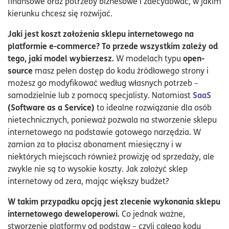
finansowe oraz potrzeby biznesowe i zdecydować, w jakim
kierunku chcesz się rozwijać.
Jaki jest koszt założenia sklepu internetowego na
platformie e-commerce? To przede wszystkim zależy od
tego, jaki model wybierzesz.
open-
W modelach typu
source
masz pełen dostęp do kodu źródłowego strony i
możesz go modyfikować według własnych potrzeb –
SaaS
samodzielnie lub z pomocą specjalisty. Natomiast
(Software as a Service)
to idealne rozwiązanie dla osób
nietechnicznych, ponieważ pozwala na stworzenie sklepu
internetowego na podstawie gotowego narzędzia. W
zamian za to płacisz abonament miesięczny i w
niektórych miejscach również prowizję od sprzedaży, ale
zwykle nie są to wysokie koszty. Jak założyć sklep
internetowy od zera, mając większy budżet?
W takim przypadku opcją jest zlecenie wykonania sklepu
internetowego deweloperowi.
Co jednak ważne,
stworzenie platformy od podstaw – czyli całego kodu