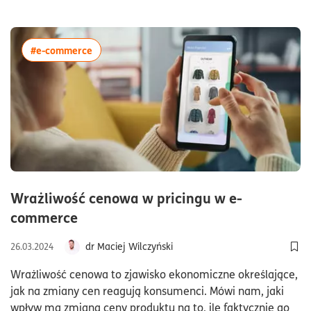
więcej artykułów z tagiem:#e-commerce
#e-commerce
Wrażliwość cenowa w pricingu w e-
czas czytania9minuty
commerce
dr Maciej Wilczyński
26.03.2024
Dod
Wrażliwość cenowa to zjawisko ekonomiczne określające,
jak na zmiany cen reagują konsumenci. Mówi nam, jaki
wpływ ma zmiana ceny produktu na to, ile faktycznie go