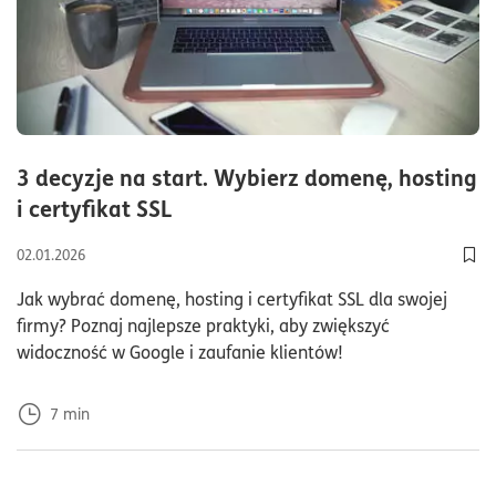
3 decyzje na start. Wybierz domenę, hosting
czas czytania7minuty
i certyfikat SSL
02.01.2026
Doda
Jak wybrać domenę, hosting i certyfikat SSL dla swojej
firmy? Poznaj najlepsze praktyki, aby zwiększyć
widoczność w Google i zaufanie klientów!
7
min