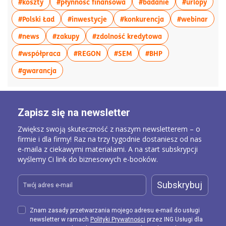
więcej artykułów z tagiem:#koszty
więcej artykułów z tagiem:#p
więcej artykułów
więce
#koszty
#płynność finansowa
#badanie
#urlopy
więcej artykułów z tagiem:#Polski Ład
więcej artykułów z tagiem:#inwesty
więcej artykułów 
więce
#Polski Ład
#inwestycje
#konkurencja
#webinar
więcej artykułów z tagiem:#news
więcej artykułów z tagiem:#zakupy
więcej artykułów z
#news
#zakupy
#zdolność kredytowa
więcej artykułów z tagiem:#współpraca
więcej artykułów z tagiem:#REGON
więcej artykułów z tagiem:
więcej artykułów z
#współpraca
#REGON
#SEM
#BHP
więcej artykułów z tagiem:#gwarancja
#gwarancja
Zapisz się na newsletter
Zwiększ swoją skuteczność z naszym newsletterem – o
firmie i dla firmy! Raz na trzy tygodnie dostaniesz od nas
e-maila z ciekawymi materiałami. A na start subskrypcji
wyślemy Ci link do biznesowych e-booków.
Subskrybuj
Znam zasady przetwarzania mojego adresu e-mail do usługi
newsletter w ramach
Polityki Prywatności
przez ING Usługi dla