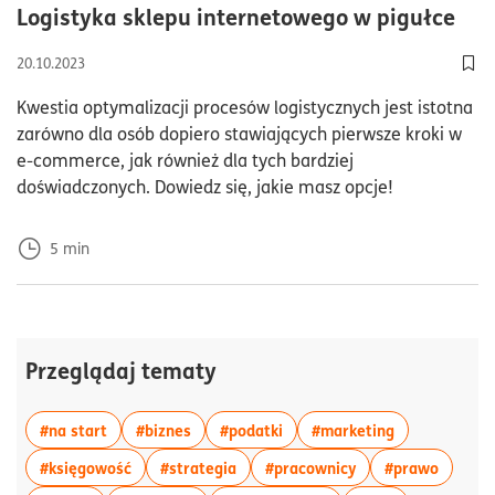
cza
Logistyka sklepu internetowego w pigułce
20.10.2023
Dod
Kwestia optymalizacji procesów logistycznych jest istotna
zarówno dla osób dopiero stawiających pierwsze kroki w
e-commerce, jak również dla tych bardziej
doświadczonych. Dowiedz się, jakie masz opcje!
5
min
Przeglądaj tematy
więcej artykułów z tagiem:#na start
więcej artykułów z tagiem:#biznes
więcej artykułów z tagiem:#p
więcej artyku
#na start
#biznes
#podatki
#marketing
więcej artykułów z tagiem:#księgowość
więcej artykułów z tagiem:#strateg
więcej artykułów z
więcej 
#księgowość
#strategia
#pracownicy
#prawo