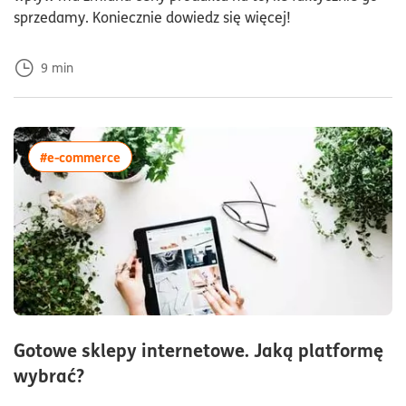
sprzedamy. Koniecznie dowiedz się więcej!
9
min
więcej artykułów z tagiem:#e-commerce
#e-commerce
Gotowe sklepy internetowe. Jaką platformę
czas czytania8minuty
wybrać?