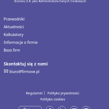
Biznesu S.A. jako Administratora Danych Osobowych.
Przewodniki
Aktualności
Kalkulatory
Informacje o firmie
Baza firm
Skontaktuj się z nami
Skontaktuj się z nami. Wyślij mail na adres biuro@firmove
biuro@firmove.pl
Regulamin
Polityka prywatności
Polityka cookies