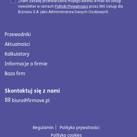
Znam zasady przetwarzania mojego adresu e-mail do usługi
newsletter w ramach
Polityki Prywatności
przez ING Usługi dla
Biznesu S.A. jako Administratora Danych Osobowych.
Przewodniki
Aktualności
Kalkulatory
Informacje o firmie
Baza firm
Skontaktuj się z nami
Skontaktuj się z nami. Wyślij mail na adres biuro@firmove
biuro@firmove.pl
Regulamin
Polityka prywatności
Polityka cookies