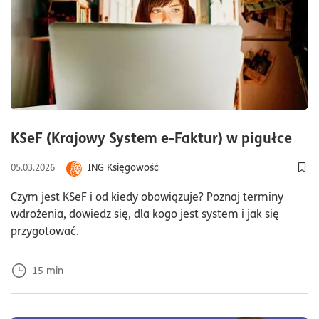
cza
KSeF (Krajowy System e-Faktur) w pigułce
ING Księgowość
05.03.2026
Dod
Czym jest KSeF i od kiedy obowiązuje? Poznaj terminy
wdrożenia, dowiedz się, dla kogo jest system i jak się
przygotować.
15
min