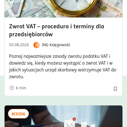
Zwrot VAT – procedura i terminy dla
czas czytania6minuty
przedsiębiorców
05.08.2026
ING Księgowość
Poznaj najważniejsze zasady zwrotu podatku VAT i
dowiedz się, kiedy możesz wystąpić o zwrot VAT i w
jakich sytuacjach urząd skarbowy wstrzymuje VAT do
zwrotu.
6
min
Dodaj 
więcej artykułów z tagiem:#CEIDG
#CEIDG