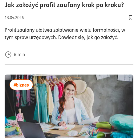
czas
Jak założyć profil zaufany krok po kroku?
13.04.2026
Doda
Profil zaufany ułatwia załatwianie wielu formalności, w
tym spraw urzędowych. Dowiedz się, jak go założyć.
6
min
więcej artykułów z tagiem:#biznes
#biznes