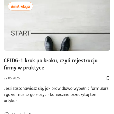
więcej artykułów z tagiem:#instrukcja
#instrukcja
CEIDG-1 krok po kroku, czyli rejestracja
czas czytania13minutyartyku
firmy w praktyce
22.05.2026
Doda
Jeśli zastanawiasz się, jak prawidłowo wypełnić formularz
i gdzie musisz go złożyć - koniecznie przeczytaj ten
artykuł.