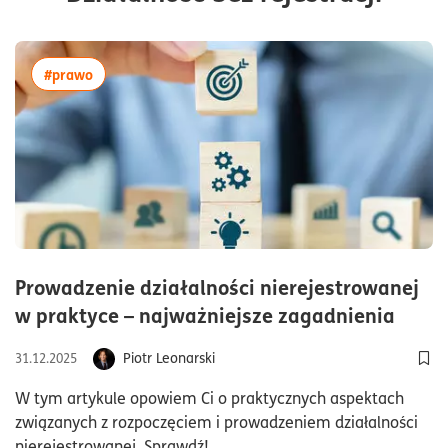
więcej artykułów z tagiem:#prawo
#prawo
Prowadzenie działalności nierejestrowanej
czas 
w praktyce – najważniejsze zagadnienia
Piotr Leonarski
31.12.2025
Dod
W tym artykule opowiem Ci o praktycznych aspektach
związanych z rozpoczęciem i prowadzeniem działalności
nierejestrowanej. Sprawdź!