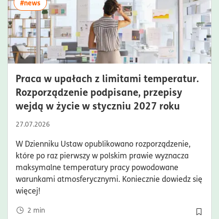
więcej artykułów z tagiem:#news
#news
Praca w upałach z limitami temperatur.
Rozporządzenie podpisane, przepisy
czas cz
wejdą w życie w styczniu 2027 roku
27.07.2026
W Dzienniku Ustaw opublikowano rozporządzenie,
które po raz pierwszy w polskim prawie wyznacza
maksymalne temperatury pracy powodowane
warunkami atmosferycznymi. Koniecznie dowiedz się
więcej!
2
min