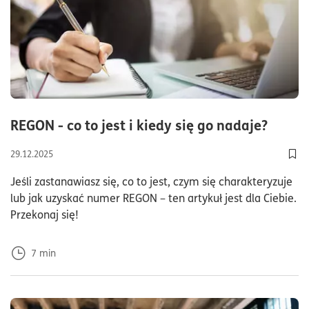
czas 
REGON - co to jest i kiedy się go nadaje?
29.12.2025
Doda
Jeśli zastanawiasz się, co to jest, czym się charakteryzuje
lub jak uzyskać numer REGON – ten artykuł jest dla Ciebie.
Przekonaj się!
7
min