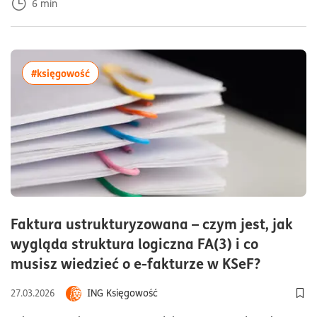
6
min
więcej artykułów z tagiem:#księgowość
#księgowość
Faktura ustrukturyzowana – czym jest, jak
wygląda struktura logiczna FA(3) i co
czas cz
musisz wiedzieć o e-fakturze w KSeF?
ING Księgowość
27.03.2026
Dod