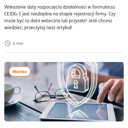
Dod
Wskazanie daty rozpoczęcia działalności w formularzu
CEIDG-1 jest niezbędne na etapie rejestracji firmy. Czy
może być to data wsteczna lub przyszła? Jeśli chcesz
wiedzieć, przeczytaj nasz artykuł!
6
min
więcej artykułów z tagiem:#biznes
#biznes