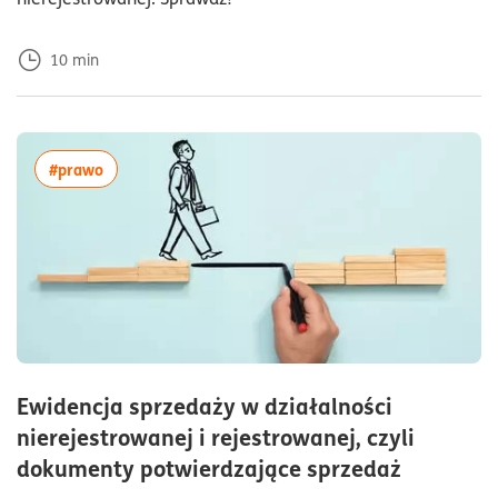
10
min
więcej artykułów z tagiem:#prawo
#prawo
Ewidencja sprzedaży w działalności
nierejestrowanej i rejestrowanej, czyli
czas czy
dokumenty potwierdzające sprzedaż