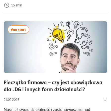
15
min
więcej artykułów z tagiem:#na start
#na start
Pieczątka firmowa – czy jest obowiązkowa
czas czyta
dla JDG i innych form działalności?
24.02.2026
Dod
Masz już swoją działalność i zastanawiasz się nad