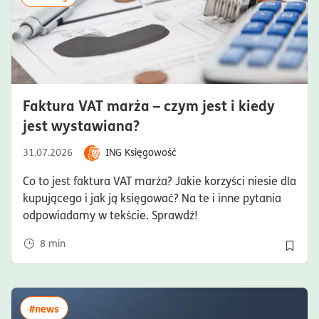
Faktura VAT marża – czym jest i kiedy
czas czytania8minuty
jest wystawiana?
31.07.2026
ING Księgowość
Co to jest faktura VAT marża? Jakie korzyści niesie dla
kupującego i jak ją księgować? Na te i inne pytania
odpowiadamy w tekście. Sprawdź!
8
min
Dodaj 
więcej artykułów z tagiem:#news
#news