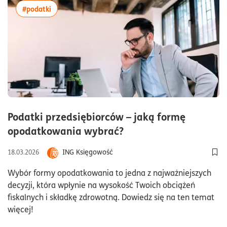
więcej artykułów z tagiem:#podatki
#podatki
Podatki przedsiębiorców – jaką formę
czas czytania15minu
opodatkowania wybrać?
ING Księgowość
18.03.2026
Dod
Wybór formy opodatkowania to jedna z najważniejszych
decyzji, która wpłynie na wysokość Twoich obciążeń
fiskalnych i składkę zdrowotną. Dowiedz się na ten temat
więcej!