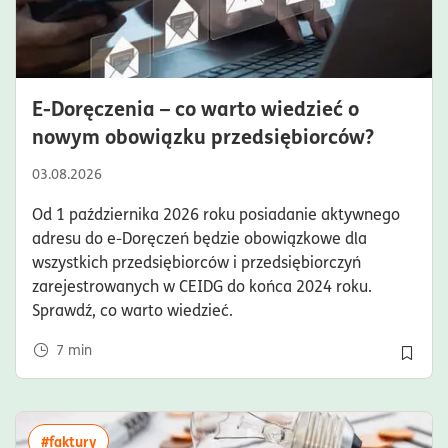
E-Doręczenia – co warto wiedzieć o
czas cz
nowym obowiązku przedsiębiorców?
03.08.2026
Od 1 października 2026 roku posiadanie aktywnego
adresu do e-Doręczeń będzie obowiązkowe dla
wszystkich przedsiębiorców i przedsiębiorczyń
zarejestrowanych w CEIDG do końca 2024 roku.
Sprawdź, co warto wiedzieć.
7
min
Dodaj 
więcej artykułów z tagiem:#faktury
#faktury