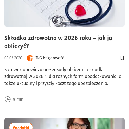
Składka zdrowotna w 2026 roku – jak ją
czas czytania8minuty
obliczyć?
ING Księgowość
06.03.2026
Dod
Sprawdź obowiązujące zasady obliczania składki
zdrowotnej w 2026 r. dla różnych form opodatkowania, a
także aktualny i przyszły koszt tego ubezpieczenia.
8
min
więcej artykułów z tagiem:#podatki
#podatki