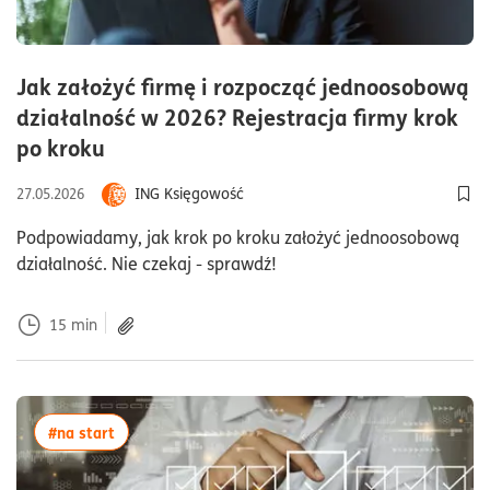
Jak założyć firmę i rozpocząć jednoosobową
działalność w 2026? Rejestracja firmy krok
czas czytania15minutyartykuł zawie
po kroku
ING Księgowość
27.05.2026
Dod
Podpowiadamy, jak krok po kroku założyć jednoosobową
działalność. Nie czekaj - sprawdź!
15
min
więcej artykułów z tagiem:#na start
#na start