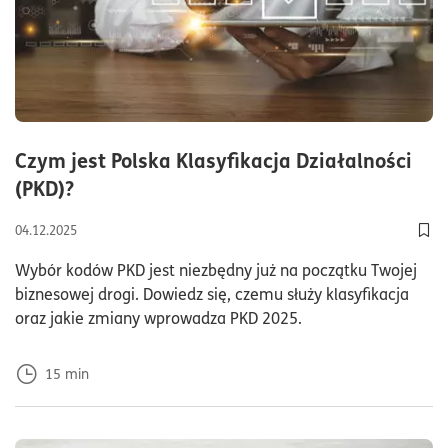
Czym jest Polska Klasyfikacja Działalności
czas czytania15minuty
(PKD)?
04.12.2025
Doda
Wybór kodów PKD jest niezbędny już na początku Twojej
biznesowej drogi. Dowiedz się, czemu służy klasyfikacja
oraz jakie zmiany wprowadza PKD 2025.
15
min