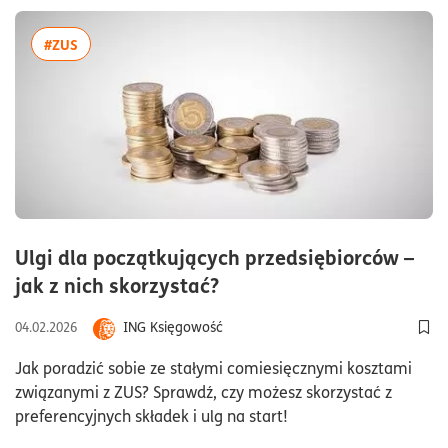
więcej artykułów z tagiem:#ZUS
#ZUS
Ulgi dla początkujących przedsiębiorców –
czas czytania10minuty
jak z nich skorzystać?
ING Księgowość
04.02.2026
Dod
Jak poradzić sobie ze stałymi comiesięcznymi kosztami
związanymi z ZUS? Sprawdź, czy możesz skorzystać z
preferencyjnych składek i ulg na start!