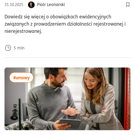
Piotr Leonarski
31.10.2025
Dod
Dowiedz się więcej o obowiązkach ewidencyjnych
związanych z prowadzeniem działalności rejestrowanej i
nierejestrowanej.
5
min
więcej artykułów z tagiem:#umowy
#umowy