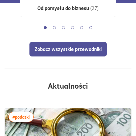
Ilośc artykułów:
Od pomysłu do biznesu
(27)
Slajd
Slajd
Slajd
Slajd
Slajd
Slajd
Zobacz wszystkie przewodniki
Aktualności
więcej artykułów z tagiem:#podatki
#podatki