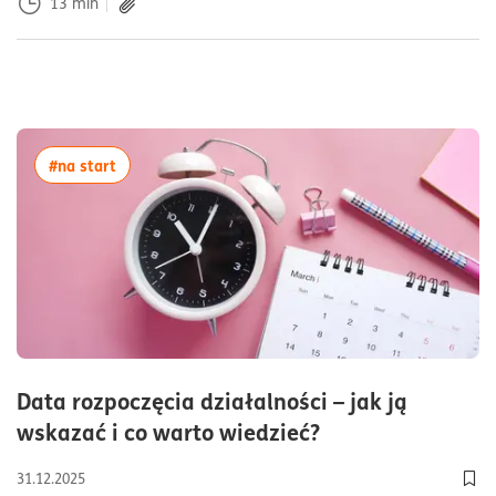
13
min
więcej artykułów z tagiem:#na start
#na start
Data rozpoczęcia działalności – jak ją
czas czytania6m
wskazać i co warto wiedzieć?
31.12.2025