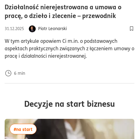
Działalność nierejestrowana a umowa o
czas cz
pracę, o dzieło i zlecenie – przewodnik
Piotr Leonarski
31.12.2025
Dod
W tym artykule opowiem Ci m.in. o podstawowych
aspektach praktycznych związanych z łączeniem umowy o
pracę i działalności nierejestrowanej.
6
min
Decyzje na start biznesu
więcej artykułów z tagiem:#na start
#na start