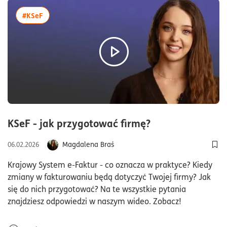
więcej artykułów z tagiem:#KSeF
#KSeF
czas czytania6
KSeF - jak przygotować firmę?
Magdalena Braś
06.02.2026
Dod
Krajowy System e-Faktur - co oznacza w praktyce? Kiedy
zmiany w fakturowaniu będą dotyczyć Twojej firmy? Jak
się do nich przygotować? Na te wszystkie pytania
znajdziesz odpowiedzi w naszym wideo. Zobacz!