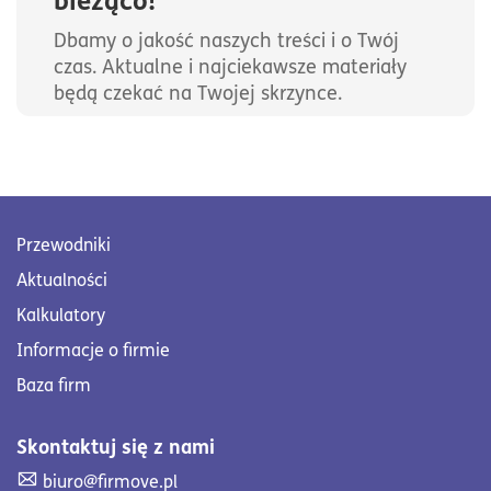
Dbamy o jakość naszych treści i o Twój
czas. Aktualne i najciekawsze materiały
będą czekać na Twojej skrzynce.
Przewodniki
Aktualności
Kalkulatory
Informacje o firmie
Baza firm
Skontaktuj się z nami
Skontaktuj się z nami. Wyślij mail na adres biuro@firmove
biuro@firmove.pl