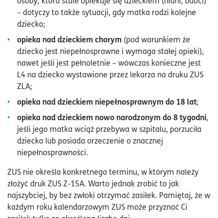
osoby, która stale opiekuje się dzieckiem (niani, babci)
– dotyczy to także sytuacji, gdy matka rodzi kolejne
dziecko;
opieka nad dzieckiem chorym
(pod warunkiem że
dziecko jest niepełnosprawne i wymaga stałej opieki),
nawet jeśli jest pełnoletnie – wówczas konieczne jest
L4 na dziecko wystawione przez lekarza na druku ZUS
ZLA;
opieka nad dzieckiem niepełnosprawnym do 18 lat
;
opieka nad dzieckiem nowo narodzonym do 8 tygodni
,
jeśli jego matka wciąż przebywa w szpitalu, porzuciła
dziecko lub posiada orzeczenie o znacznej
niepełnosprawności.
ZUS nie określa konkretnego terminu, w którym należy
złożyć druk ZUS Z-15A. Warto jednak zrobić to jak
najszybciej, by bez zwłoki otrzymać zasiłek. Pamiętaj, że w
każdym roku kalendarzowym ZUS może przyznać Ci