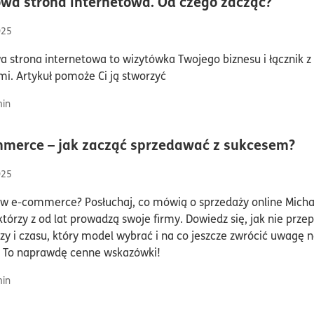
czas 
wa strona internetowa. Od czego zacząć?
025
 strona internetowa to wizytówka Twojego biznesu i łącznik z
mi. Artykuł pomoże Ci ją stworzyć
in
cz
merce – jak zacząć sprzedawać z sukcesem?
025
w e-commerce? Posłuchaj, co mówią o sprzedaży online Michał
którzy z od lat prowadzą swoje firmy. Dowiedz się, jak nie prze
zy i czasu, który model wybrać i na co jeszcze zwrócić uwagę 
. To naprawdę cenne wskazówki!
in