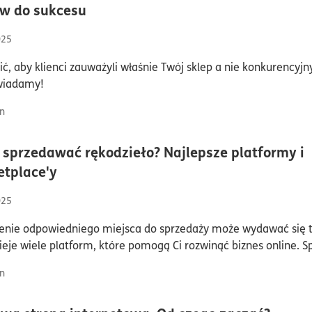
czas czytania7minuty
w do sukcesu
025
ić, aby klienci zauważyli właśnie Twój sklep a nie konkurencyjn
wiadamy!
n
 sprzedawać rękodzieło? Najlepsze platformy i
czas czytania8minuty
tplace'y
025
ienie odpowiedniego miejsca do sprzedaży może wydawać się 
nieje wiele platform, które pomogą Ci rozwinąć biznes online. 
n