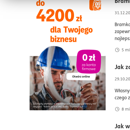
Bramk
ZUS
(41)
Outsourcing
(3)
31.12.2
Prowadzenie firmy
(209)
Bramka 
zapewni
AI w biznesie
(21)
najleps
5
mi
Jak z
29.10.2
Własny 
czego z
8
mi
Jak w