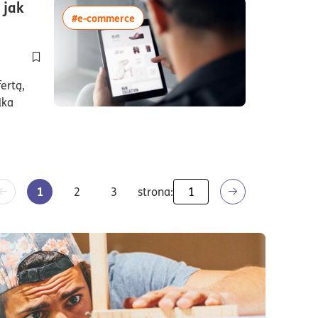
 jak
więcej artykułów z tagiem:#e-commerc
#e-commerce
tania7minuty
Dodaj do półki/usuń z półki artykuł Atrakcyjna prezentacja pro
ertą,
lka
1
2
3
strona: