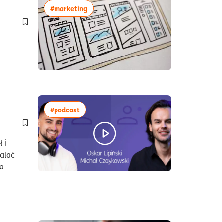
czytania10minuty
więcej artykułów z tagiem:#marketing
#marketing
Dodaj do półki/usuń z półki artykuł Firmowa strona internetow
as czytania62minuty
więcej artykułów z tagiem:#podcast
#podcast
Dodaj do półki/usuń z półki artykuł E-commerce – jak zacząć
 i
palać
na