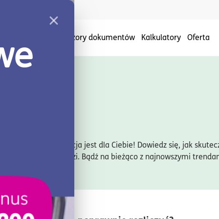
Nowe
rmę
Baza wiedzy
Wzory dokumentów
Kalkulatory
Oferta
ientów online? Ta sekcja jest dla Ciebie! Dowiedz się, jak skut
cs czy innych narzędzi. Bądź na bieżąco z najnowszymi trenda