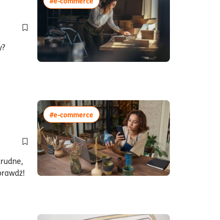
więcej artykułów z tagiem:#e-commerc
#e-commerce
Dodaj do półki/usuń z półki artykuł Jak wypromować sklep i
y?
więcej artykułów z tagiem:#e-commerc
#e-commerce
Dodaj do półki/usuń z półki artykuł Gdzie sprzedawać rękodzie
trudne,
Sprawdź!