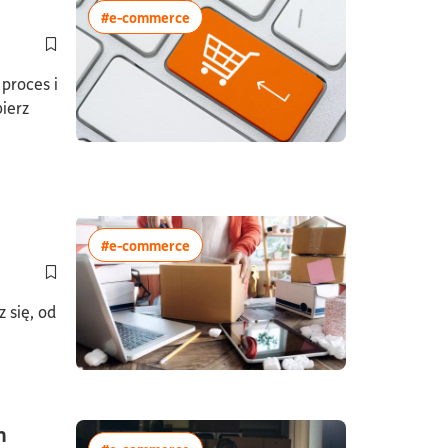
ytania5minutyartykuł zawiera załącznik
więcej artykułów z tagiem:#e-commerc
#e-commerce
Dodaj do półki/usuń z półki artykuł Bramka płatnicza - co to jes
proces i
ierz
ia8minuty
więcej artykułów z tagiem:#e-commerc
#e-commerce
Dodaj do półki/usuń z półki artykuł Jak założyć sklep internet
 się, od
h