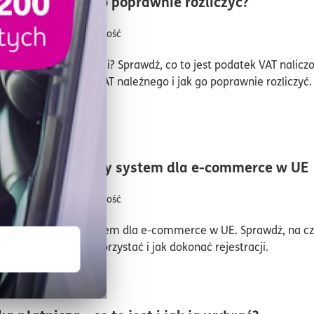
czas czyt
aliczony – jak go poprawnie rozliczyć?
026
ING Księgowość
jesz towary lub usługi? Sprawdź, co to jest podatek VAT nalicz
żni się od podatku VAT należnego i jak go poprawnie rozliczyć.
taj artykuł!
n
SS – uproszczony system dla e-commerce w UE
026
ING Księgowość
S to uproszczony system dla e-commerce w UE. Sprawdź, na c
 kto może z niego skorzystać i jak dokonać rejestracji.
n