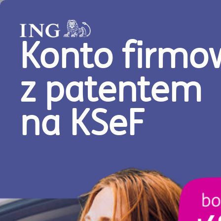
Menu główne serwisu
Załóż z nami swoją fi
Aktualności
E-commerce
E-commerce
Prowadzisz sklep internetowy lub pozyskujesz kl
maksymalnie wykorzystać dane z Google Analyti
stroną internetową lepiej niż konkurencja.