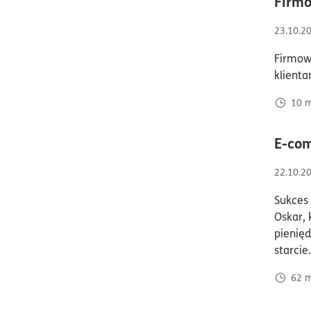
Firmo
23.10.2
Firmowa
klienta
10
m
E-com
22.10.2
Sukces 
Oskar, 
pienięd
starcie
62
m