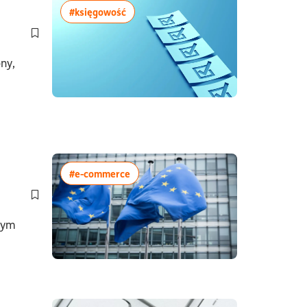
ania7minuty
więcej artykułów z tagiem:#księgowość
#księgowość
Dodaj do półki/usuń z półki artykuł VAT naliczony – jak go popr
ony,
czas czytania7minuty
więcej artykułów z tagiem:#e-commerc
#e-commerce
Dodaj do półki/usuń z półki artykuł VAT OSS – uproszczony s
zym