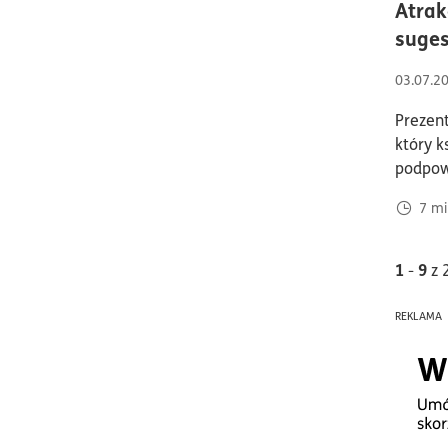
Atrak
suges
03.07.2
Prezent
który k
podpow
7
mi
1
9
-
z 
REKLAMA