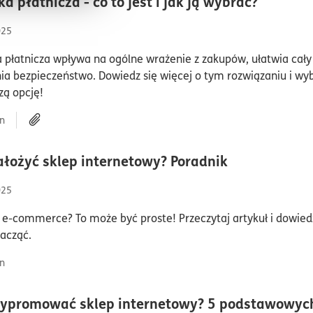
czas cz
a płatnicza - co to jest i jak ją wybrać?
025
płatnicza wpływa na ogólne wrażenie z zakupów, ułatwia cały 
a bezpieczeństwo. Dowiedz się więcej o tym rozwiązaniu i wyb
zą opcję!
n
czas czytan
ałożyć sklep internetowy? Poradnik
025
e-commerce? To może być proste! Przeczytaj artykuł i dowiedz
acząć.
n
ypromować sklep internetowy? 5 podstawowyc