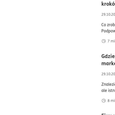
krokó
29.10.2
Co zrob
Podpo
7
mi
Gdzie
marke
29.10.2
Znalez
ale ist
8
mi