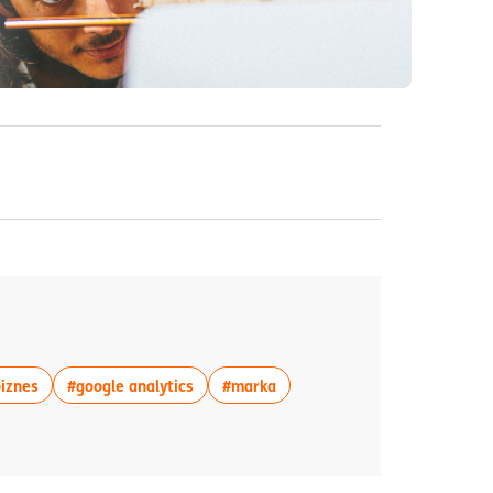
osób odmienny niż handel tradycyjny postrzega
e-commerce stały się nieodłącznym
rozwoju dla przedsiębiorców oraz szeroki
rategia
 z tagiem:#internet
więcej artykułów z tagiem:#pomysł na biznes
więcej artykułów z tagiem:#google analyt
więcej artykułów z tagiem:#m
iznes
#google analytics
#marka
tał się nie tylko popularny, ale wręcz
ernetowy
. To kompleksowy system, który w
sługę klienta, logistykę, czy marketing
, jak zarządzać profesjonalnym sklepem