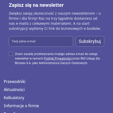
Zapisz się na newsletter
formami opodatkowania, zwłaszcza w kontekście
umów B2B
. Przedstawiamy też szczegóły
Zwiększ swoją skuteczność z naszym newsletterem – o
funkcjonowania podatków opartych na zasadach
firmie i dla firmy! Raz na trzy tygodnie dostaniesz od
nas e-maila z ciekawymi materiałami. A na start
ogólnych, systemie ryczałtu oraz podatku
subskrypcji wyślemy Ci link do biznesowych e-booków.
liniowego, przy uwzględnieniu aktualnych
progów podatkowych.
Subskrybuj
Nasze artykuły są oparte na najnowszych
przepisach podatkowych oraz doświadczeniach
Znam zasady przetwarzania mojego adresu e-mail do usługi
ekspertów, ponieważ chcemy dostarczyć
newsletter w ramach
Polityki Prywatności
przez ING Usługi dla
Biznesu S.A. jako Administratora Danych Osobowych.
przedsiębiorcom pomocne informacje w zakresie
rozliczania podatków. Dlatego znajdziesz tutaj
również treści dotyczące praktycznych aspektów
Przewodniki
rozliczania podatków, które wynikają z
codziennego prowadzenia działalności
Aktualności
gospodarczej. Omawiamy zagadnienia takie jak
Kalkulatory
podatek VAT od prezentów pracowniczych, czy
Informacje o firmie
też proces amortyzacji samochodu służbowego.