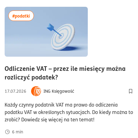
Kadry i płace
(81)
ESG
(36)
Logistyka
(5)
więcej artykułów z tagiem:#podatki
#podatki
Założenie firmy
(64)
Outsourcing
(3)
Prowadzenie firmy
(209)
AI w biznesie
(21)
Odliczenie VAT – przez ile miesięcy można
czas czytania6minuty
rozliczyć podatek?
17.07.2026
ING Księgowość
Dod
Każdy czynny podatnik VAT ma prawo do odliczenia
podatku VAT w określonych sytuacjach. Do kiedy można to
zrobić? Dowiedz się więcej na ten temat!
6
min