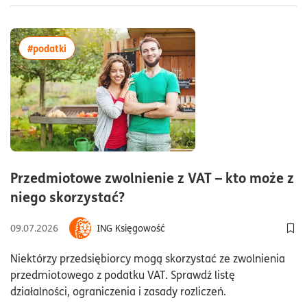
więcej artykułów z tagiem:#podatki
#podatki
Przedmiotowe zwolnienie z VAT – kto może z
czas czytania12minuty
niego skorzystać?
09.07.2026
ING Księgowość
Dod
Niektórzy przedsiębiorcy mogą skorzystać ze zwolnienia
przedmiotowego z podatku VAT. Sprawdź listę
działalności, ograniczenia i zasady rozliczeń.