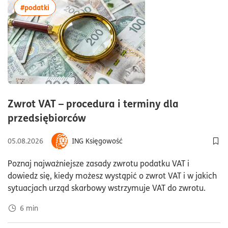
Rozwiń/Zwiń
więcej artykułów z tagiem:#podatki
#podatki
Prawo pracy
(16)
Marketing
(151)
Prawo gospodarcze
(8)
E-commerce
(20)
Prawa konsumenta
(3)
Finanse
(301)
Prawa autorskie i ochrona danych osobowych
Rozwiń/Zwiń
(16)
Zwrot VAT – procedura i terminy dla
Finansowanie działalności gospodarczej
(56)
czas czytania6minuty
przedsiębiorców
Podatki
(153)
05.08.2026
ING Księgowość
Dod
Księgowość
(51)
Poznaj najważniejsze zasady zwrotu podatku VAT i
ZUS
(41)
dowiedz się, kiedy możesz wystąpić o zwrot VAT i w jakich
sytuacjach urząd skarbowy wstrzymuje VAT do zwrotu.
Biznes
(383)
6
min
Rozwiń/Zwiń