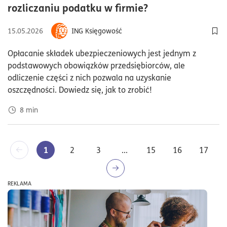
czas czytania8m
rozliczaniu podatku w firmie?
15.05.2026
ING Księgowość
Dod
Opłacanie składek ubezpieczeniowych jest jednym z
podstawowych obowiązków przedsiębiorców, ale
odliczenie części z nich pozwala na uzyskanie
oszczędności. Dowiedz się, jak to zrobić!
8
min
1
2
3
...
15
16
17
REKLAMA