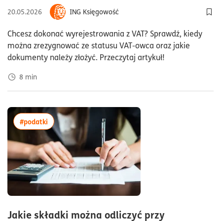
20.05.2026
ING Księgowość
Dod
Chcesz dokonać wyrejestrowania z VAT? Sprawdź, kiedy
można zrezygnować ze statusu VAT-owca oraz jakie
dokumenty należy złożyć. Przeczytaj artykuł!
8
min
więcej artykułów z tagiem:#podatki
#podatki
Jakie składki można odliczyć przy