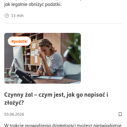
jak legalnie obniżyć podatki.
13
min
więcej artykułów z tagiem:#podatki
#podatki
Czynny żal – czym jest, jak go napisać i
czas czytania7minuty
złożyć?
03.06.2026
Doda
W trakcie prowadzenia działalności możesz nieświadomie