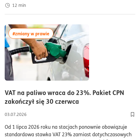
12
min
więcej artykułów z tagiem:#zmiany w prawi
#zmiany w prawie
VAT na paliwo wraca do 23%. Pakiet CPN
czas czytania5minu
zakończył się 30 czerwca
03.07.2026
Dod
Od 1 lipca 2026 roku na stacjach ponownie obowiązuje
standardowa stawka VAT 23% zamiast dotychczasowych