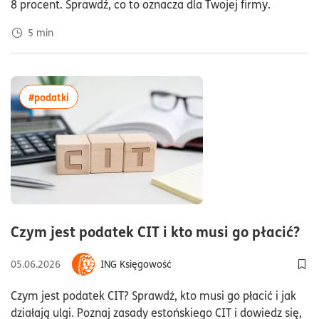
8 procent. Sprawdź, co to oznacza dla Twojej firmy.
5
min
więcej artykułów z tagiem:#podatki
#podatki
cz
Czym jest podatek CIT i kto musi go płacić?
05.06.2026
ING Księgowość
Dod
Czym jest podatek CIT? Sprawdź, kto musi go płacić i jak
działają ulgi. Poznaj zasady estońskiego CIT i dowiedz się,