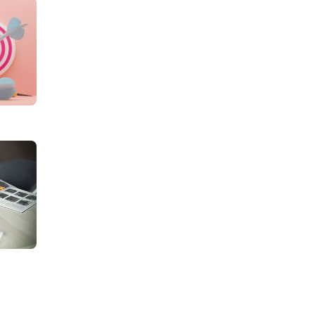
łów z tagiem:#service design
Główne zasady projektowania stron WWW
tagiem:#na start
ecyzje na start. Wybierz domenę, hosting i certyfikat SSL