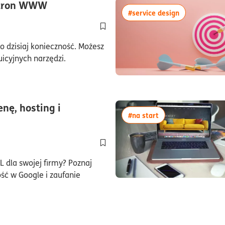
czas czytania6minuty
stron WWW
więcej artyku
#service design
Dodaj do półki/usuń z półki artykuł 
 dzisiaj konieczność. Możesz
uicyjnych narzędzi.
nę, hosting i
więcej artykułów z 
#na start
uty
Dodaj do półki/usuń z półki artykuł 3 d
L dla swojej firmy? Poznaj
ść w Google i zaufanie