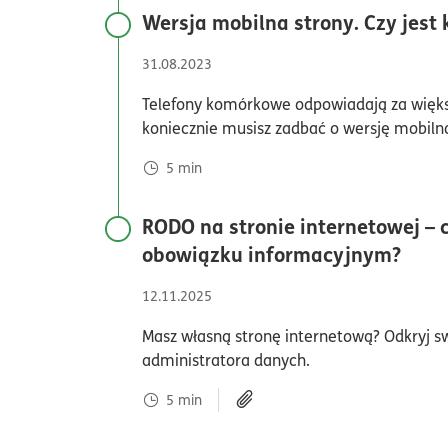
Wersja mobilna strony. Czy jest
31.08.2023
Telefony komórkowe odpowiadają za większ
koniecznie musisz zadbać o wersję mobilną
5
min
RODO na stronie internetowej – 
czas
obowiązku informacyjnym?
12.11.2025
Masz własną stronę internetową? Odkryj s
administratora danych.
5
min