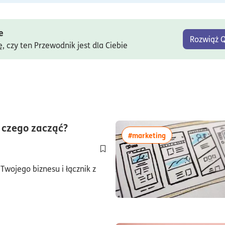
e
Rozwiąż Q
ę, czy ten Przewodnik jest dla Ciebie
czas czytania10minuty
 czego zacząć?
więcej artykułów 
#marketing
Dodaj do półki/usuń z półki artykuł F
wojego biznesu i łącznik z