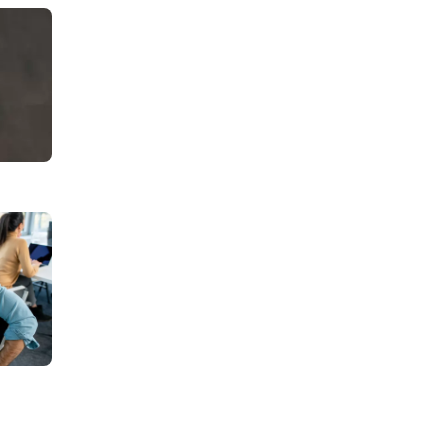
tagiem:#internet
rsja mobilna strony. Czy jest konieczna?
agiem:#RODO
ODO na stronie internetowej – co należy wiedzieć o obowiązku informa