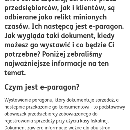
Jakie są zalety paragonów elektronicznych?
przedsiębiorców, jak i klientów, są
E-paragon w ekologicznym biznesie
odbierane jako relikt minionych
czasów. Ich następcą jest e-paragon.
Jak wygląda taki dokument, kiedy
możesz go wystawić i co będzie Ci
potrzebne? Poniżej zebraliśmy
najważniejsze informacje na ten
temat.
Czym jest e-paragon?
Wystawianie paragonu, który dokumentuje sprzedaż, a
następnie przekazanie go konsumentowi - to podstawowy
obowiązek przedsiębiorcy zobowiązanego do
rejestrowania sprzedaży przy użyciu kasy fiskalnej.
Dokument zawiera informacje ważne dla obu stron