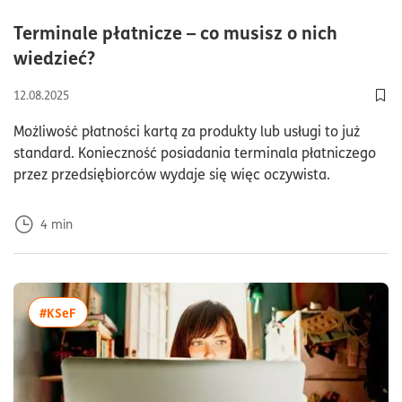
Terminale płatnicze – co musisz o nich
czas czytania4minuty
wiedzieć?
12.08.2025
Dod
Możliwość płatności kartą za produkty lub usługi to już
standard. Konieczność posiadania terminala płatniczego
przez przedsiębiorców wydaje się więc oczywista.
4
min
więcej artykułów z tagiem:#KSeF
#KSeF