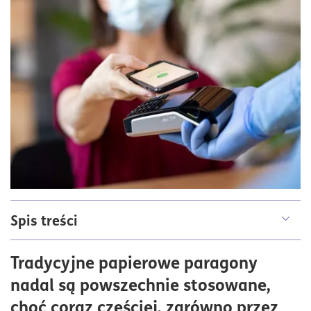
Spis treści
Czym jest e-paragon?
Tradycyjne papierowe paragony
Paragon elektroniczny w polskim prawie
nadal są powszechnie stosowane,
Zasady wystawiania e-paragonów
choć coraz częściej, zarówno przez