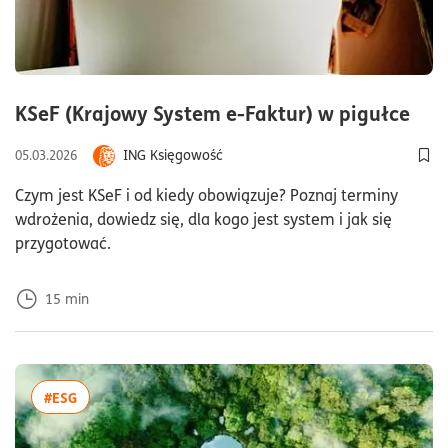
cza
KSeF (Krajowy System e-Faktur) w pigułce
ING Księgowość
05.03.2026
Dod
Czym jest KSeF i od kiedy obowiązuje? Poznaj terminy
wdrożenia, dowiedz się, dla kogo jest system i jak się
przygotować.
15
min
więcej artykułów z tagiem:#ESG
#ESG