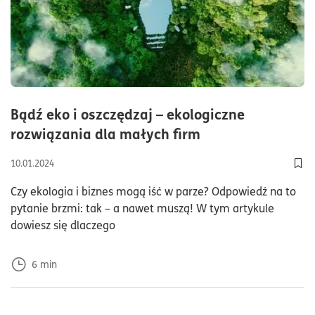
Bądź eko i oszczędzaj – ekologiczne
czas czytania6m
rozwiązania dla małych firm
10.01.2024
Dod
Czy ekologia i biznes mogą iść w parze? Odpowiedź na to
pytanie brzmi: tak – a nawet muszą! W tym artykule
dowiesz się dlaczego
6
min