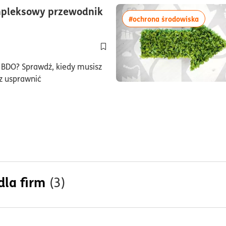
pleksowy przewodnik
więcej 
#ochrona środowiska
minuty
Dodaj do półki/usuń z półki artykuł 
e BDO? Sprawdź, kiedy musisz
z usprawnić
dla firm
(3)
czne rozwiązania dla
więcej artykułów z tagi
#ESG