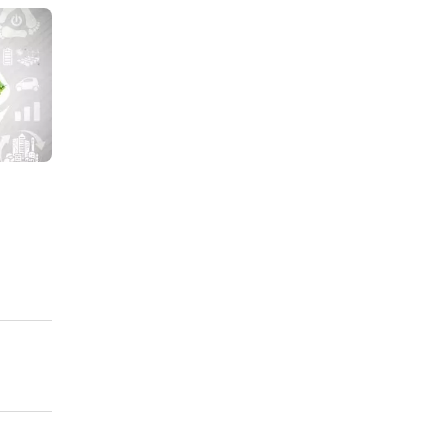
artykułów z tagiem:#ochrona środowiska
Baza Danych Odpadowych – kompleksowy przewodnik po tym rejestrze
em:#ESG