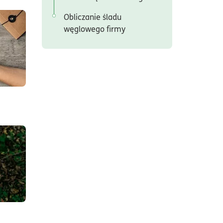
Obliczanie śladu
em:#eko
węglowego firmy
amochód w firmie a opłata środowiskowa – czy dotyczy wszystkich prze
em:#eko
ospodarka odpadami w firmie – co musisz wiedzieć?