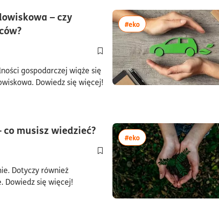
dowiskowa – czy
więcej artykułów z tagi
#eko
czas czytania8minuty
rców?
Dodaj do półki/usuń z półki artykuł S
ności gospodarczej wiąże się
dowiskowa. Dowiedz się więcej!
czas czytania6minuty
 co musisz wiedzieć?
więcej artykułów z tagi
#eko
Dodaj do półki/usuń z półki artykuł G
ie. Dotyczy również
. Dowiedz się więcej!