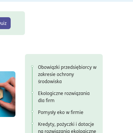
uiz
Obowiązki przedsiębiorcy w
zakresie ochrony
em:#ESG
środowiska
Ekologiczne rozwiązania
a czym polega ESG i co oznacza dla Twojej firmy?
dla firm
Pomysły eko w firmie
Kredyty, pożyczki i dotacje
na rozwiązania ekologiczne