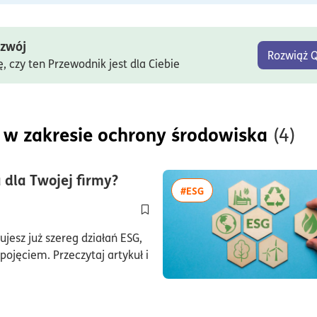
ozwój
Rozwiąż Q
ę, czy ten Przewodnik jest dla Ciebie
 w zakresie ochrony środowiska
(4)
czas czytania5minuty
 dla Twojej firmy?
więcej artykułów z tagi
#ESG
Dodaj do półki/usuń z półki artykuł N
jesz już szereg działań ESG,
pojęciem. Przeczytaj artykuł i