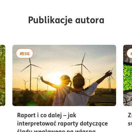
Publikacje autora
więcej artykułów z tagiem:#ESG
#ESG
Raport i co dalej – jak
Z
interpretować raporty dotyczące
s
śladu węglowego na własną