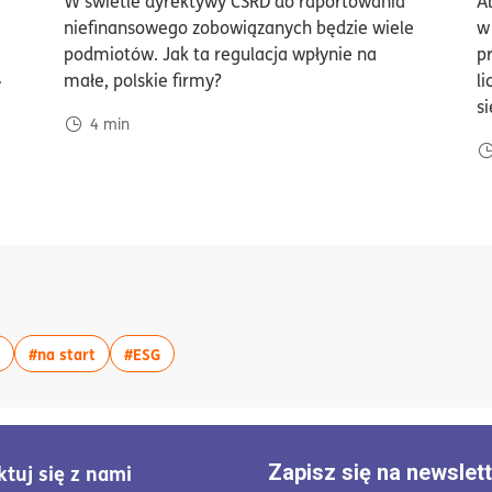
W świetle dyrektywy CSRD do raportowania
A
odaj do półki/usuń z półki artykuł Ślad węglowy - po co i jak go oblic
niefinansowego zobowiązanych będzie wiele
w
podmiotów. Jak ta regulacja wpłynie na
p
małe, polskie firmy?
l
y
s
4
min
tagiem:#konkurencja
rtykułów z tagiem:#biznes
więcej artykułów z tagiem:#eko
więcej artykułów z tagiem:#na start
więcej artykułów z tagiem:#ESG
#na start
#ESG
tuj się z nami
Zapisz się na newslet