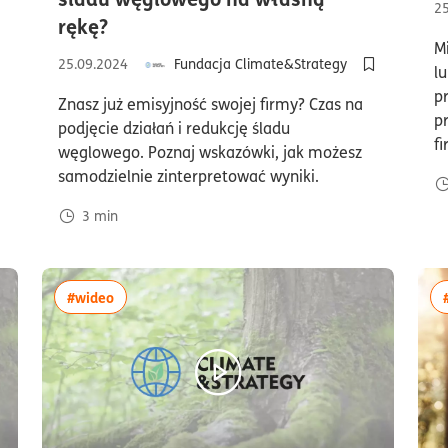
2
czas czytania3minuty
rękę?
odaj do półki/usuń z półki artykuł Q&A – 3 kluczowe pytania o ślad w
M
25.09.2024
Fundacja Climate&Strategy
l
Dodaj do pół
p
Znasz już emisyjność swojej firmy? Czas na
p
podjęcie działań i redukcję śladu
f
węglowego. Poznaj wskazówki, jak możesz
samodzielnie zinterpretować wyniki.
3
min
więcej artykułów z tagiem:#wideo
#wideo