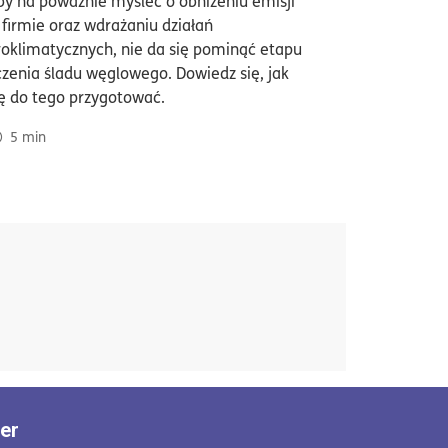
by na poważnie myśleć o obniżeniu emisji
zać? 5 powodów, dla których warto to robić
 firmie oraz wdrażaniu działań
roklimatycznych, nie da się pominąć etapu
iczenia śladu węglowego. Dowiedz się, jak
ię do tego przygotować.
5
min
ter