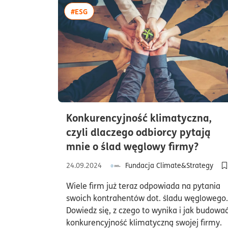
więcej artykułów z tagiem:#ESG
#ESG
Konkurencyjność klimatyczna,
czyli dlaczego odbiorcy pytają
czas 
mnie o ślad węglowy firmy?
24.09.2024
Fundacja Climate&Strategy
D
Wiele firm już teraz odpowiada na pytania
swoich kontrahentów dot. śladu węglowego.
Dowiedz się, z czego to wynika i jak budowa
konkurencyjność klimatyczną swojej firmy.