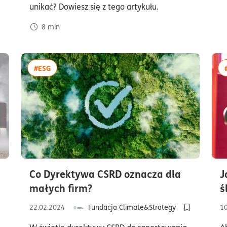
unikać? Dowiesz się z tego artykułu.
8
min
więcej artykułów z tagiem:#ESG
#ESG
Co Dyrektywa CSRD oznacza dla
J
czas czytania4minuty
małych firm?
ś
uty
22.02.2024
Fundacja Climate&Strategy
1
Dodaj do pół