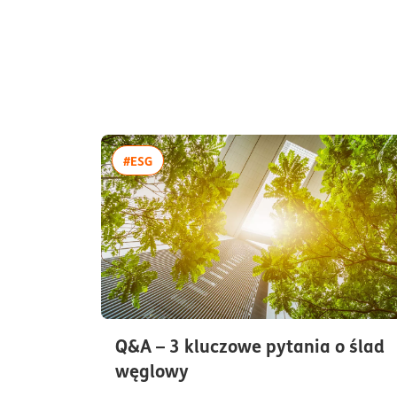
więcej artykułów z tagiem:#ESG
#ESG
Q&A – 3 kluczowe pytania o ślad
czas czytania5minuty
węglowy