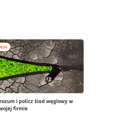
więcej artykułów z tagiem:#ESG
#ESG
rozum i policz ślad węglowy w
czas czytania9minuty
wojej firmie