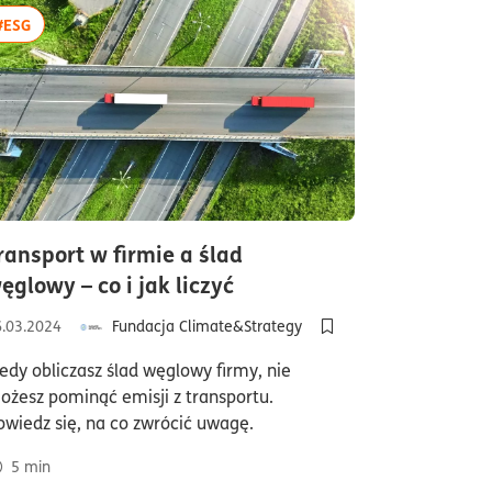
więcej artykułów z tagiem:#ESG
#ESG
ransport w firmie a ślad
czas czytania5minuty
ęglowy – co i jak liczyć
tania8minuty
6.03.2024
Fundacja Climate&Strategy
Dodaj do półki/usuń z pó
iedy obliczasz ślad węglowy firmy, nie
 dlaczego odbiorcy pytają mnie o ślad węglowy firmy?
ki/usuń z półki artykuł Nie maluj trawy na zielono. Czym jest greenwas
ożesz pominąć emisji z transportu.
owiedz się, na co zwrócić uwagę.
5
min