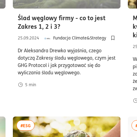
Ślad węglowy firmy - co to jest
M
czas czytania5minuty
Zakres 1, 2 i 3?
k
czytania5minuty
k
25.09.2024
Fundacja Climate&Strategy
Dodaj do pół
2
Dr Aleksandra Drewko wyjaśnia, czego
odaj do półki/usuń z półki artykuł Jakie gazy cieplarniane wyróżniam
dotyczą Zakresy śladu węglowego, czym jest
W
GHG Protocol i jak przygotować się do
p
wyliczania śladu węglowego.
z
ż
5
min
z
więcej artykułów z tagiem:#ESG
#ESG