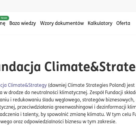
Nowe
rmę
Baza wiedzy
Wzory dokumentów
Kalkulatory
Oferta
undacja Climate&Strat
cja Climate&Strategy
(dawniej Climate Strategies Poland) jest 
a w drodze do neutralności klimatycznej. Zespół Fundacji składa
zaniu i redukowaniu śladu węglowego, strategów biznesowych, a
tycznej, przeciwdziałania greenwashingowi i dezinformacji kl
adczenia i talenty, by spowolnić zmianę klimatu. W tym celu 
wego oraz odpowiedzialności biznesu w tym zakresie.