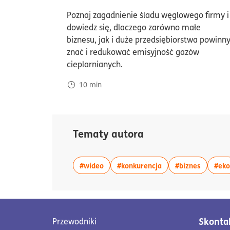
D
Poznaj zagadnienie śladu węglowego firmy i
dowiedz się, dlaczego zarówno małe
biznesu, jak i duże przedsiębiorstwa powinn
znać i redukować emisyjność gazów
cieplarnianych.
10
min
Tematy autora
więcej artykułów z tagiem:#wideo
więcej artykułów z 
więcej a
#wideo
#konkurencja
#biznes
#eko
Skontak
Przewodniki