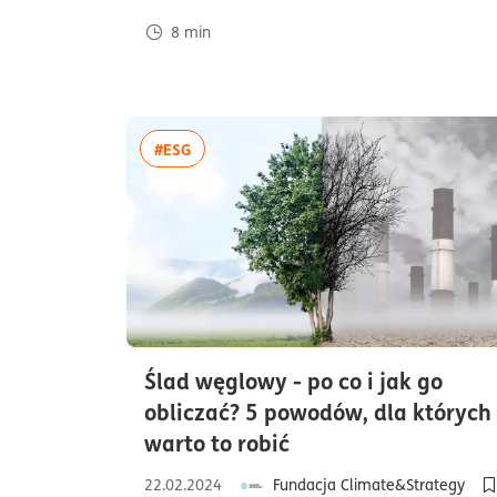
8
min
więcej artykułów z tagiem:#ESG
#ESG
Ślad węglowy - po co i jak go
obliczać? 5 powodów, dla których
czas czytania10min
warto to robić
22.02.2024
Fundacja Climate&Strategy