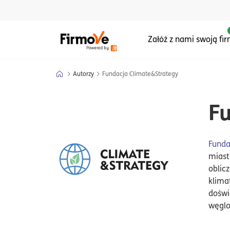
Menu główne serwisu
Załóż z nami swoją fi
Autorzy
Fundacja Climate&Strategy
F
Funda
miast
oblic
klima
doświ
węglo