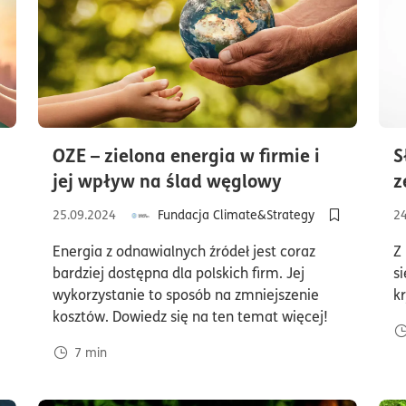
OZE – zielona energia w firmie i
S
s czytania8minuty
czas czytania
jej wpływ na ślad węglowy
z
25.09.2024
Fundacja Climate&Strategy
2
odaj do półki/usuń z półki artykuł Masz policzony ślad węglowy – i co 
Dodaj do pół
Energia z odnawialnych źródeł jest coraz
Z
bardziej dostępna dla polskich firm. Jej
s
wykorzystanie to sposób na zmniejszenie
k
kosztów. Dowiedz się na ten temat więcej!
7
min