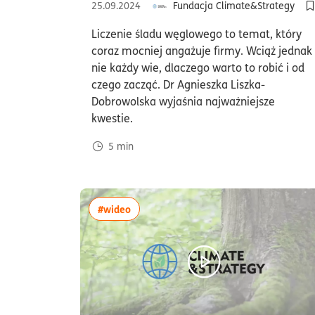
25.09.2024
Fundacja Climate&Strategy
D
Liczenie śladu węglowego to temat, który
coraz mocniej angażuje firmy. Wciąż jednak
nie każdy wie, dlaczego warto to robić i od
czego zacząć. Dr Agnieszka Liszka-
Dobrowolska wyjaśnia najważniejsze
kwestie.
5
min
więcej artykułów z tagiem:#wideo
#wideo