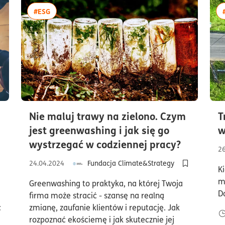
więcej artykułów z tagiem:#ESG
#ESG
Nie maluj trawy na zielono. Czym
T
jest greenwashing i jak się go
w
czytania8minuty
czas czy
wystrzegać w codziennej pracy?
2
24.04.2024
Fundacja Climate&Strategy
K
odaj do półki/usuń z półki artykuł Konkurencyjność klimatyczna, czyli
Dodaj do pół
m
Greenwashing to praktyka, na której Twoja
D
firma może stracić - szansę na realną
ć
zmianę, zaufanie klientów i reputację. Jak
rozpoznać ekościemę i jak skutecznie jej