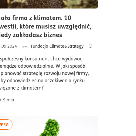
ała firma z klimatem. 10
westii, które musisz uwzględnić,
czas czytania9minuty
iedy zakładasz biznes
ki/usuń z półki artykuł Ślad węglowy firmy - co to jest Zakres 1, 2 i 3?
5.09.2024
Fundacja Climate&Strategy
y i jak sprowadzić je do wspólnego mianownika?
Dodaj do półki/usuń z p
spółczesny konsument chce wydawać
ieniądze odpowiedzialnie. W jaki sposób
aplanować strategię rozwoju nowej firmy,
eby odpowiedzieć na oczekiwania rynku
wiązane z klimatem?
9
min
więcej artykułów z tagiem:#ESG
#ESG