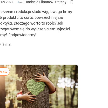
5.09.2024
Fundacja Climate&Strategy
ęglowy
Dodaj do półki/usuń z p
ierzenie i redukcja śladu węglowego firmy
ub produktu to coraz powszechniejsza
ki/usuń z półki artykuł Raport i co dalej – jak interpretować raporty
raktyka. Dlaczego warto to robić? Jak
rzygotować się do wyliczenia emisyjności
irmy? Podpowiadamy!
9
min
więcej artykułów z tagiem:#ESG
#ESG