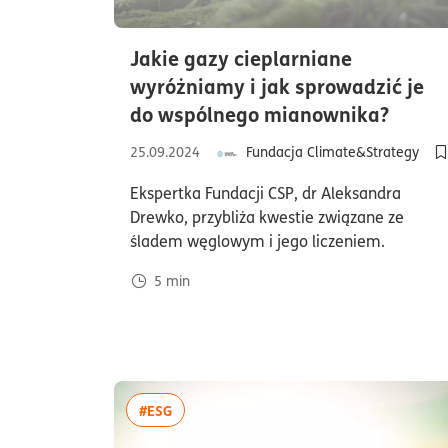
Jakie gazy cieplarniane
wyróżniamy i jak sprowadzić je
czas 
do wspólnego mianownika?
25.09.2024
Fundacja Climate&Strategy
D
Ekspertka Fundacji CSP, dr Aleksandra
Drewko, przybliża kwestie związane ze
śladem węglowym i jego liczeniem.
5
min
więcej artykułów z tagiem:#ESG
#ESG