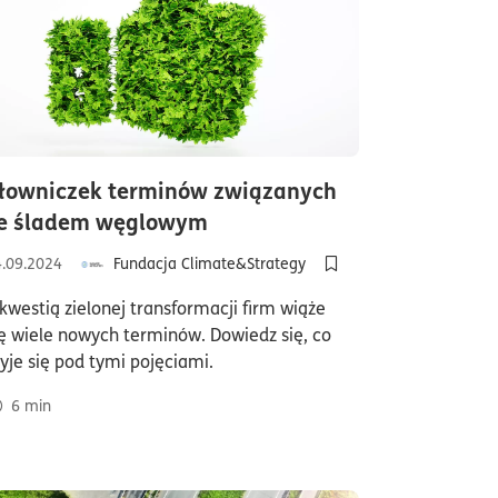
łowniczek terminów związanych
7minuty
czas czytania6minuty
e śladem węglowym
4.09.2024
Fundacja Climate&Strategy
dalej? 5 kroków dla biznesu
ki/usuń z półki artykuł OZE – zielona energia w firmie i jej wpływ na 
Dodaj do półki/usuń z 
 kwestią zielonej transformacji firm wiąże
ię wiele nowych terminów. Dowiedz się, co
ryje się pod tymi pojęciami.
6
min