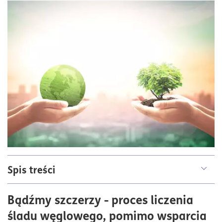
Spis treści
Strategia i cele redukcji emisji
Bądźmy szczerzy - proces liczenia
Krok 1: transformacja energetyczna
śladu węglowego, pomimo wsparcia