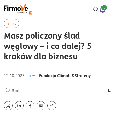
4
więcej artykułów z tagiem:#ESG
#ESG
Masz policzony ślad
węglowy – i co dalej? 5
kroków dla biznesu
Fundacja Climate&Strategy
12.10.2023
8 min
Doda
Opublikuj artykuł na portalu
Opublikuj artykuł na portalu
Opublikuj artykuł na portalu
Wyślij przez
twitter
mail
linkedin
facebook
Udostępnij z funkcją systemu