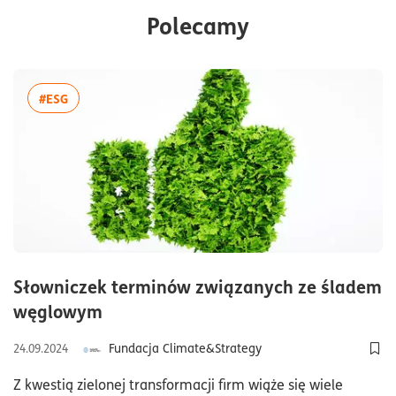
Polecamy
więcej artykułów z tagiem:#ESG
#ESG
Słowniczek terminów związanych ze śladem
czas czytania6minuty
węglowym
Fundacja Climate&Strategy
24.09.2024
Dod
Z kwestią zielonej transformacji firm wiąże się wiele