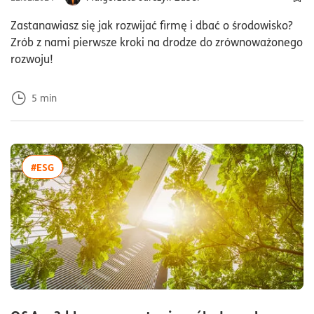
Dod
Zastanawiasz się jak rozwijać firmę i dbać o środowisko?
Zrób z nami pierwsze kroki na drodze do zrównoważonego
rozwoju!
5
min
więcej artykułów z tagiem:#ESG
#ESG