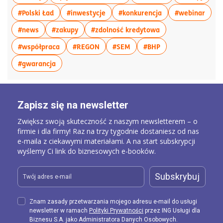
więcej artykułów z tagiem:#Polski Ład
więcej artykułów z tagiem:#inwesty
więcej artykułów 
więce
#Polski Ład
#inwestycje
#konkurencja
#webinar
więcej artykułów z tagiem:#news
więcej artykułów z tagiem:#zakupy
więcej artykułów z
#news
#zakupy
#zdolność kredytowa
więcej artykułów z tagiem:#współpraca
więcej artykułów z tagiem:#REGON
więcej artykułów z tagiem:
więcej artykułów z
#współpraca
#REGON
#SEM
#BHP
więcej artykułów z tagiem:#gwarancja
#gwarancja
Zapisz się na newsletter
Zwiększ swoją skuteczność z naszym newsletterem – o
firmie i dla firmy! Raz na trzy tygodnie dostaniesz od nas
e-maila z ciekawymi materiałami. A na start subskrypcji
wyślemy Ci link do biznesowych e-booków.
Subskrybuj
Znam zasady przetwarzania mojego adresu e-mail do usługi
newsletter w ramach
Polityki Prywatności
przez ING Usługi dla
Biznesu S.A. jako Administratora Danych Osobowych.