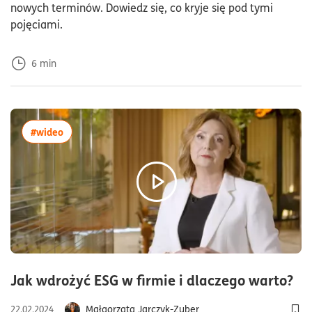
nowych terminów. Dowiedz się, co kryje się pod tymi
pojęciami.
6
min
więcej artykułów z tagiem:#wideo
#wideo
cz
Jak wdrożyć ESG w firmie i dlaczego warto?
Małgorzata Jarczyk-Zuber
22.02.2024