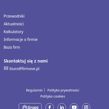
Przewodniki
Aktualności
Kalkulatory
Informacje o firmie
Baza firm
Skontaktuj się z nami
Skontaktuj się z nami. Wyślij mail na adres biuro@firmove
biuro@firmove.pl
Regulamin
Polityka prywatności
Polityka cookies
Media społecznościowe
Grupa