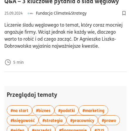
czas
Q&A – 3 kluczowe pytania o ślad węglowy
Fundacja Climate&Strategy
25.09.2024
Dod
Liczenie śladu węglowego to temat, który coraz mocniej
angażuje firmy. Wciąż jednak nie każdy wie, dlaczego
warto to robić i od czego zacząć. Dr Agnieszka Liszka-
Dobrowolska wyjaśnia najważniejsze kwestie.
5
min
Przeglądaj tematy
więcej artykułów z tagiem:#na start
więcej artykułów z tagiem:#biznes
więcej artykułów z tagiem:#p
więcej artyku
#na start
#biznes
#podatki
#marketing
więcej artykułów z tagiem:#księgowość
więcej artykułów z tagiem:#strateg
więcej artykułów z
więcej 
#księgowość
#strategia
#pracownicy
#prawo
więcej artykułów z tagiem:#wideo
więcej artykułów z tagiem:#sprzedaż
więcej artykułów z ta
więcej artyku
#wideo
#sprzedaż
#finansowanie
#ZUS