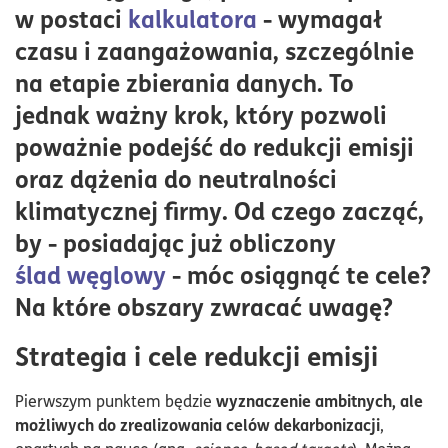
Krok 2: system transportowy firmy
w postaci
kalkulatora
- wymagał
Krok 3: budowa przewagi konkurencyjnej
czasu i zaangażowania, szczególnie
Krok 4: działania wizerunkowe
na etapie zbierania danych. To
Krok 5: oszacowanie kosztów związanych z redukcją
jednak ważny krok, który pozwoli
emisji
poważnie podejść do redukcji emisji
Reasumując: co zrobić, gdy ślad węglowy jest już
oraz dążenia do neutralności
policzony?
klimatycznej firmy. Od czego zacząć,
by - posiadając już obliczony
ślad węglowy
- móc osiągnąć te cele?
Na które obszary zwracać uwagę?
Strategia i cele redukcji emisji
wyznaczenie ambitnych, ale
Pierwszym punktem będzie
możliwych do zrealizowania celów dekarbonizacji
,