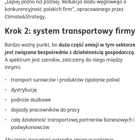
„Lepiej późno niż później. Redukcja śladu węglowego a
konkurencyjność polskich firm”, opracowanego przez
Climate&Strategy.
Krok 2: system transportowy firmy
duża część emisji w tym sektorze
Bardzo ważny punkt, bo
jest związana bezpośrednio z działalnością gospodarczą
.
A spektrum jest szerokie, zaliczamy do niego między
innymi:
transport surowców i produktów (spalanie paliw)
dystrybucję
podróże służbowe
dojazdy pracowników do pracy
całą działalność transportową partnerów biznesowych i
podwykonawców
Aby lepiej zrozumieć potrzebę zmian w systemie