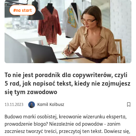
więcej artykułów z tagiem:#na start
#na start
To nie jest poradnik dla copywriterów, czyli
5 rad, jak napisać tekst, kiedy nie zajmujesz
czas czytania6minuty
się tym zawodowo
Kamil Kolbusz
13.11.2023
Dod
Budowa marki osobistej, kreowanie wizerunku eksperta,
prowadzenie bloga? Niezależnie od powodów - zanim
zaczniesz tworzyć treści, przeczytaj ten tekst. Dowiesz się,