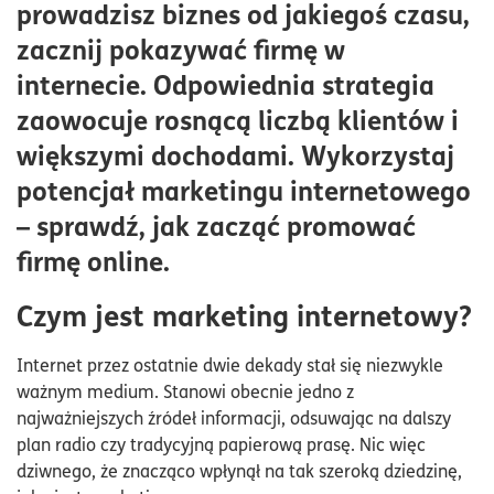
prowadzisz biznes od jakiegoś czasu,
Podstawowa strategia marketingu internetowego
zacznij pokazywać firmę w
Pierwsze kroki w reklamowaniu firmy w internecie –
internecie. Odpowiednia strategia
samodzielnie czy z pomocą agencji?
zaowocuje rosnącą liczbą klientów i
większymi dochodami. Wykorzystaj
potencjał marketingu internetowego
– sprawdź, jak zacząć promować
firmę online.
Czym jest marketing internetowy?
Internet przez ostatnie dwie dekady stał się niezwykle
ważnym medium. Stanowi obecnie jedno z
najważniejszych źródeł informacji, odsuwając na dalszy
plan radio czy tradycyjną papierową prasę. Nic więc
dziwnego, że znacząco wpłynął na tak szeroką dziedzinę,