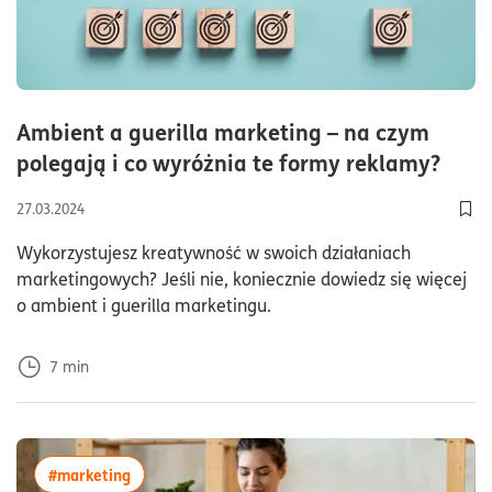
Ambient a guerilla marketing – na czym
czas
polegają i co wyróżnia te formy reklamy?
27.03.2024
Dod
Wykorzystujesz kreatywność w swoich działaniach
marketingowych? Jeśli nie, koniecznie dowiedz się więcej
o ambient i guerilla marketingu.
7
min
więcej artykułów z tagiem:#marketing
#marketing