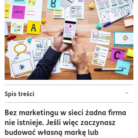
Spis treści
Czym jest marketing internetowy?
Bez marketingu w sieci żadna firma
Dziedziny marketingu internetowego
nie istnieje. Jeśli więc zaczynasz
Od czego zacząć działania marketingowe firmy w
budować własną markę lub
sieci?