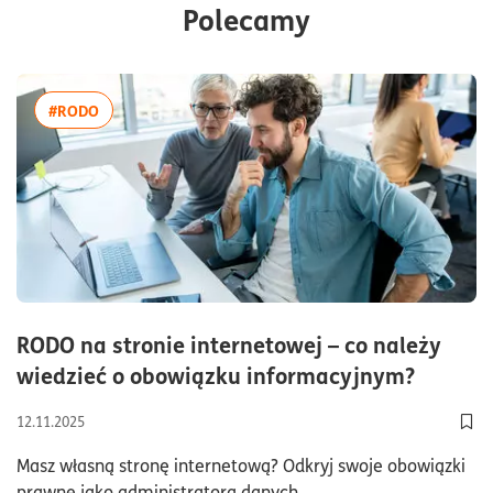
Polecamy
więcej artykułów z tagiem:#RODO
#RODO
RODO na stronie internetowej – co należy
czas cz
wiedzieć o obowiązku informacyjnym?
12.11.2025
Dod
Masz własną stronę internetową? Odkryj swoje obowiązki
prawne jako administratora danych.