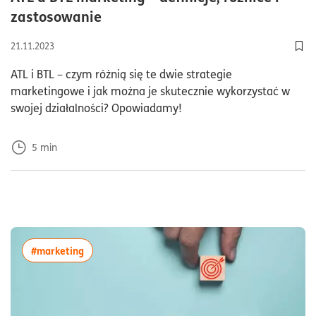
czas czytania5minuty
zastosowanie
21.11.2023
Doda
ATL i BTL – czym różnią się te dwie strategie
marketingowe i jak można je skutecznie wykorzystać w
swojej działalności? Opowiadamy!
5
min
więcej artykułów z tagiem:#marketing
#marketing