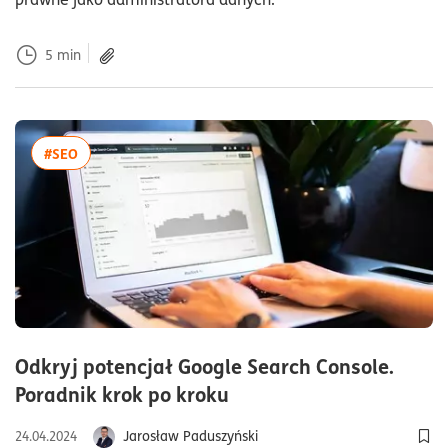
5
min
więcej artykułów z tagiem:#SEO
#SEO
Odkryj potencjał Google Search Console.
czas czytania15minuty
Poradnik krok po kroku
Jarosław Paduszyński
24.04.2024