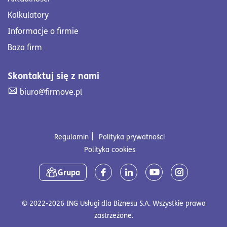
Kalkulatory
Informacje o firmie
Baza firm
Skontaktuj się z nami
Skontaktuj się z nami. Wyślij mail na adres biuro@firmove
biuro@firmove.pl
Regulamin
Polityka prywatności
Polityka cookies
Media społecznościowe
Grupa
© 2022-2026 ING Usługi dla Biznesu S.A. Wszystkie prawa
zastrzeżone.