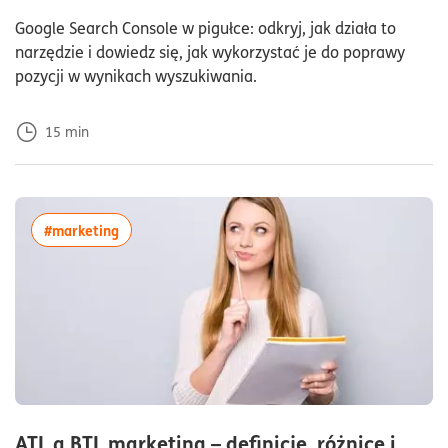
Dod
Google Search Console w pigułce: odkryj, jak działa to
narzędzie i dowiedz się, jak wykorzystać je do poprawy
pozycji w wynikach wyszukiwania.
15
min
więcej artykułów z tagiem:#marketing
#marketing
ATL a BTL marketing – definicje, różnice i