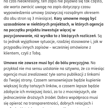
na czas nieokreślony, ten zapis nie pojawia się tak często,
ale warto zwrócić uwagę na zapis dotyczący czasu
wypowiedzenia umowy (zazwyczaj rozsądnym okresem
Kary umowne mogą być
dla obu stron są 3 miesiące).
uzasadnione w niektórych projektach, w których agencja
na początku projektu inwestuje więcej w
pozycjonowanie, niż wynika to z bieżących rozliczeń
. Są
to jednak wyjątkowe sytuacje, rzadziej stosowane i, jak w
przypadku innych zapisów – wcześniej omówione z
klientem, czyli z Tobą.
Umowa nie zawsze musi być do bólu precyzyjna
. Na
przykład nie ma sensu ustalanie na sztywno, że co miesiąc
agencja musi zrealizować tyle samo publikacji z linkami
do Twojej strony. Czasem sensowniejsze będzie kupienie
większej liczby tańszych linków, a czasem lepsze będzie
zdobycie ich mniejszej ilości, za to z mocniejszych, ale
jednocześnie droższych źródeł. Dobra współpraca musi
się opierać na transparentności, dobrych relacjach i