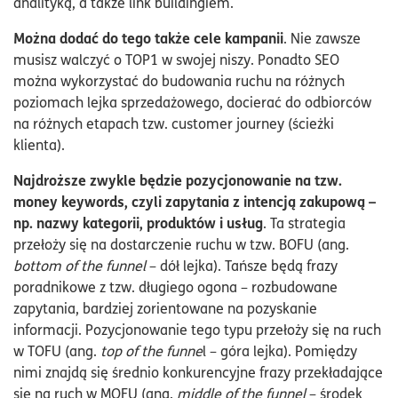
analityką, a także link buildingiem.
Można dodać do tego także cele kampanii
. Nie zawsze
musisz walczyć o TOP1 w swojej niszy. Ponadto SEO
można wykorzystać do budowania ruchu na różnych
poziomach lejka sprzedażowego, docierać do odbiorców
na różnych etapach tzw. customer journey (ścieżki
klienta).
Najdroższe zwykle będzie pozycjonowanie na tzw.
money keywords, czyli zapytania z intencją zakupową –
np. nazwy kategorii, produktów i usług
. Ta strategia
przełoży się na dostarczenie ruchu w tzw. BOFU (ang.
bottom of the funnel
– dół lejka). Tańsze będą frazy
poradnikowe z tzw. długiego ogona – rozbudowane
zapytania, bardziej zorientowane na pozyskanie
informacji. Pozycjonowanie tego typu przełoży się na ruch
w TOFU (ang.
top of the funne
l – góra lejka). Pomiędzy
nimi znajdą się średnio konkurencyjne frazy przekładające
się na ruch w MOFU (ang.
middle of the funnel
– środek