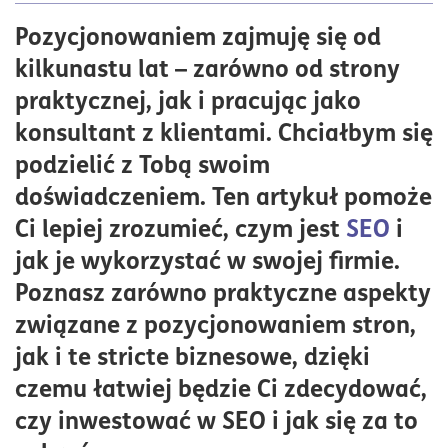
1. SEO, czyli co?
Pozycjonowaniem zajmuję się od
2. Kiedy SEO się opłaca?
kilkunastu lat – zarówno od strony
3. Co składa się na koszty pozycjonowania
praktycznej, jak i pracując jako
4. Pozycjonować samodzielnie czy zlecać SEO na
konsultant z klientami. Chciałbym się
zewnątrz?
podzielić z Tobą swoim
5. Co powinna zawierać dobra umowa?
doświadczeniem. Ten artykuł pomoże
6. Jak się przygotować do kampanii SEO
Ci lepiej zrozumieć, czym jest
SEO
i
7. Ile trzeba czekać na efekty pozycjonowania?
jak je wykorzystać w swojej firmie.
8. Czy SEO wystarczy, czy postawić na inne kanały?
Poznasz zarówno praktyczne aspekty
9. Jakie są najnowsze trendy w SEO?
związane z pozycjonowaniem stron,
10. Czy SGE/AI chaty zakończą SEO?
jak i te stricte biznesowe, dzięki
czemu łatwiej będzie Ci zdecydować,
czy inwestować w SEO i jak się za to