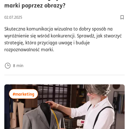
czas czytania8minuty
marki poprzez obrazy?
02.07.2025
Dod
Skuteczna komunikacja wizualna to dobry sposób na
wyróżnienie się wśród konkurencji. Sprawdź, jak stworzyć
strategię, która przyciąga uwagę i buduje
rozpoznawalność marki.
8
min
więcej artykułów z tagiem:#marketing
#marketing