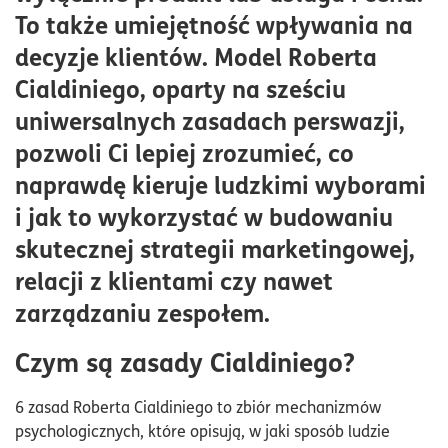
Dowód społeczny – jak wpływa na decyzje klientów?
To także umiejętność wpływania na
Sympatia – jak budować relacje z klientami?
decyzje klientów. Model Roberta
Rzadkość – wykorzystanie mechanizmu ograniczonej
Cialdiniego, oparty na sześciu
dostępności
uniwersalnych zasadach perswazji,
Zaangażowanie i konsekwencja – fundament
pozwoli Ci lepiej zrozumieć, co
lojalności
naprawdę kieruje ludzkimi wyborami
Jak stosować zasady Cialdiniego w strategii
i jak to wykorzystać w budowaniu
marketingowej?
skutecznej strategii marketingowej,
relacji z klientami czy nawet
zarządzaniu zespołem.
Czym są zasady Cialdiniego?
6 zasad Roberta Cialdiniego to zbiór mechanizmów
psychologicznych, które opisują, w jaki sposób ludzie