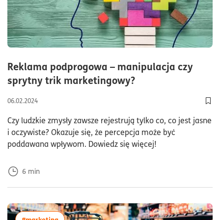
Reklama podprogowa – manipulacja czy
czas czytania6mi
sprytny trik marketingowy?
06.02.2024
Dod
Czy ludzkie zmysły zawsze rejestrują tylko co, co jest jasne
i oczywiste? Okazuje się, że percepcja może być
poddawana wpływom. Dowiedz się więcej!
6
min
więcej artykułów z tagiem:#marketing
#marketing