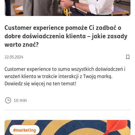
Customer experience pomoże Ci zadbać o
dobre doświadczenia klienta – jakie zasady
czas czytania10minuty
warto znać?
22.05.2024
Dod
Customer experience to suma wszystkich doświadczeń i
wrażeń klienta w trakcie interakcji z Twoją marką.
Dowiedz się więcej na ten temat!
10
min
więcej artykułów z tagiem:#marketing
#marketing