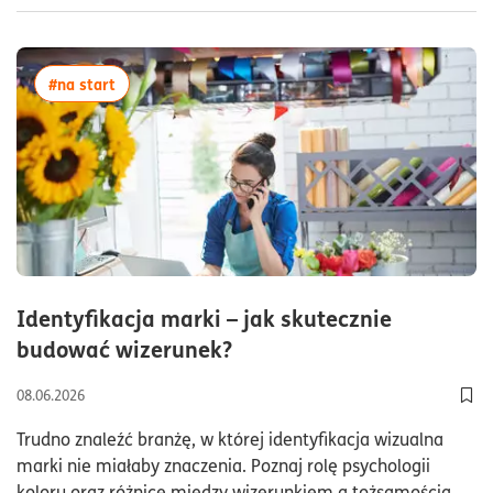
więcej artykułów z tagiem:#na start
#na start
Identyfikacja marki – jak skutecznie
czas czytania8minuty
budować wizerunek?
08.06.2026
Dod
Trudno znaleźć branżę, w której identyfikacja wizualna
marki nie miałaby znaczenia. Poznaj rolę psychologii
koloru oraz różnice między wizerunkiem a tożsamością