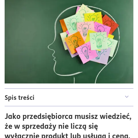
Spis treści
Czym są zasady Cialdiniego?
Jako przedsiębiorca musisz wiedzieć,
Reguła wzajemności – jak działa w praktyce?
że w sprzedaży nie liczą się
Autorytet – budowanie wiarygodności marki
wyłącznie produkt lub usługa i cena.