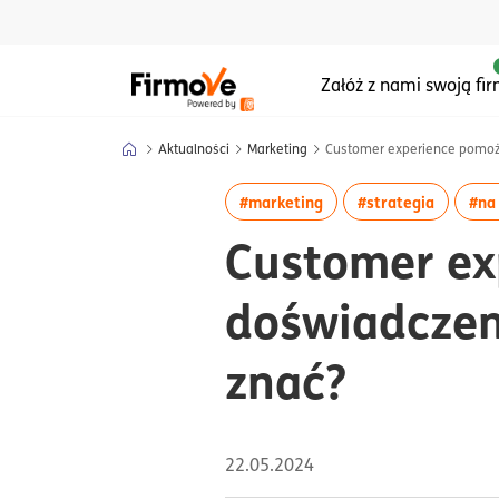
Menu główne serwisu
Załóż z nami swoją fi
Aktualności
Marketing
Customer experience pomoże 
więcej artykułów z tag
więcej a
#marketing
#strategia
#na
Customer ex
doświadczeni
znać?
22.05.2024