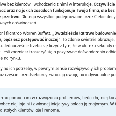
Oczywiście 
iwe bez klientów i wchodzenia z nimi w interakcje.
ać oraz na jakich zasadach funkcjonuje Twoja firma, ale bez 
e przetrwa
. Dlatego wszystkie podejmowane przez Ciebie dec
ywnych doświadczeń.
„Dwadzieścia lat trwa budowanie r
r i filantrop Warren Buffett:
z, będziesz postępować inaczej”
. To zdanie świetnie obrazuje, 
a. Jednocześnie trzeba się liczyć z tym, że w ułamku sekundy m
sz, jeśli zaczniesz troszczyć się o pozytywne doświadczenia od
cję na rynku.
ły na ich potrzeby, w pewnym sensie rozwiązywały ich problemy 
az częściej przedsiębiorcy zwracają uwagę na indywidualne pod
a firma pomaga im w rozwiązaniu problemów, będą chętniej korzys
obec niej lojalni i z własnej inicjatywy polecą ją znajomym. W
o stałych klientów, ale i renomę.