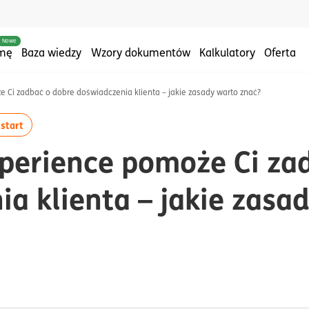
Nowe
rmę
Baza wiedzy
Wzory dokumentów
Kalkulatory
Oferta
Ci zadbać o dobre doświadczenia klienta – jakie zasady warto znać?
iem:#marketing
rtykułów z tagiem:#strategia
więcej artykułów z tagiem:#na start
 start
perience pomoże Ci za
a klienta – jakie zasa