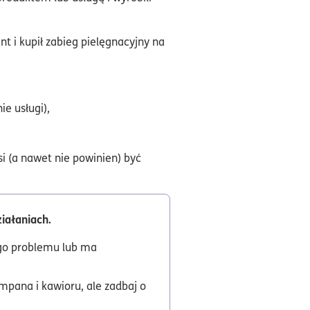
t i kupił zabieg pielęgnacyjny na
ie usługi),
si (a nawet nie powinien) być
iałaniach.
ego problemu lub ma
mpana i kawioru, ale zadbaj o