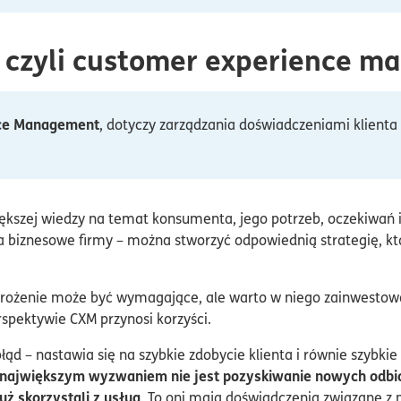
, czyli customer experience 
nce Management
, dotyczy zarządzania doświadczeniami klient
ększej wiedzy na temat konsumenta, jego potrzeb, oczekiwań i 
ia biznesowe firmy – można stworzyć odpowiednią strategię,
rożenie może być wymagające, ale warto w niego zainwestować 
rspektywie CXM przynosi korzyści.
d – nastawia się na szybkie zdobycie klienta i równie szybkie 
ajwiększym wyzwaniem nie jest pozyskiwanie nowych odbio
uż skorzystali z usług
. To oni mają doświadczenia związane z 