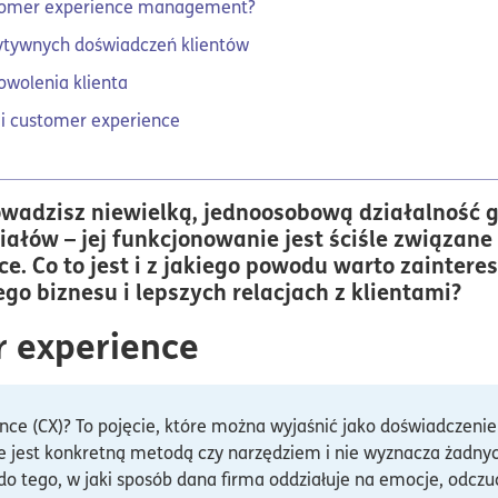
ustomer experience management?
ytywnych doświadczeń klientów
owolenia klienta
ii customer experience
owadzisz niewielką, jednoosobową działalność 
ziałów – jej funkcjonowanie jest ściśle związane 
. Co to jest i z jakiego powodu warto zaintereso
go biznesu i lepszych relacjach z klientami?
r experience
ce (CX)? To pojęcie, które można wyjaśnić jako doświadczenie 
nie jest konkretną metodą czy narzędziem i nie wyznacza żadny
 do tego, w jaki sposób dana firma oddziałuje na emocje, odcz