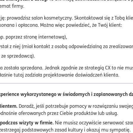
emat firmy.
ę: prowadzisz salon kosmetyczny. Skontaktował się z Tobą klien
konana i opłacona. Można więc powiedzieć, że Twój klient:
p. poprzez stronę internetową),
ystał z niej (miał kontakt z osobą odpowiedzialną za zrealizowan
 ze sprzedawcą).
uga została sprzedana. Jednak zgodnie ze strategią CX to nie mu
Właśnie tutaj zadziała projektowanie doświadczeń klienta.
experience wykorzystanego w świadomych i zaplanowanych dz
lientem.
Doradź, jeśli potrzebuje pomocy w rozwiązaniu swoj
odnośnie oferowanych przez Ciebie produktów lub usług.
 podczas wizyty w firmie.
Nie musisz oczywiście serwować sza
zestrzegaj podstawowych zasad kultury i okazuj mu sympatię.