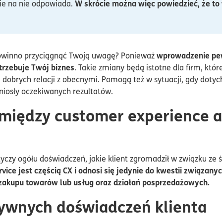
W skrócie można więc powiedzieć, że t
nie na nie odpowiada.
wprowadzenie pew
powinno przyciągnąć Twoją uwagę? Ponieważ
rzebuje Twój biznes
. Takie zmiany będą istotne dla firm, kt
dobrych relacji z obecnymi. Pomogą też w sytuacji, gdy doty
yniosły oczekiwanych rezultatów.
e między customer experience 
yczy ogółu doświadczeń, jakie klient zgromadził w związku ze
vice jest częścią CX i odnosi się jedynie do kwestii związan
 zakupu towarów lub usług oraz działań posprzedażowych.
ywnych doświadczeń klienta