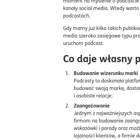
moment na myślenie o podcaście j
kanały social media. Wtedy warto 
podcastach.
Gdy mamy już kilka takich publika
media szeroko zasięgowe typu pras
uruchom podcast.
Co daje własny 
Budowanie wizerunku marki
Podcasty to doskonała platfo
budować swoją markę, dostarc
i osobiste relacje.
Zaangażowanie
Jednym z najważniejszych aspe
firmom na budowanie zaangaż
wskazówki i porady oraz możli
lojalności klientów, a firmi