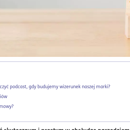
czyć podcast, gdy budujemy wizerunek naszej marki?
diów
irmowy?
 skutecznym i prostym w obsłudze narzędziem