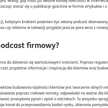
est wtedy, gdy masz już własne kanały obecności w Internecie,
zacząć starać się o publikacje gościnne w formie artykułów i 
cji, kolejnym krokiem powinien być własny podcast skierowany d
a czy reklama w telewizji przyjdzie jeszcze pora wraz z rozwoj
podcast firmowy?
rma do dzielenia się wartościowymi treściami. Poprzez regul
zać przydatne informacje i inspirację dla klientów oraz budo
któw budowania lojalności klientów jest tworzenie silnych rel
owania poprzez ciekawe tematy, odpowiedzi na ważne dla kli
wość przesyłania pytań i opinii o odcinkach. To wszystko sprz
e daje kanał do przeprowadzenia badań rynku, zbierania pomysł