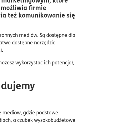
możliwia firmie
twia też komunikowanie się
stronnych mediów. Są dostępne dla
łatwo dostępne narzędzie
i.
możesz wykorzystać ich potencjał,
budujemy
zie mediów, gdzie podstawę
mediach, a czubek wysokobudżetowe