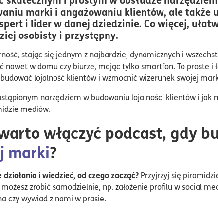
aniu marki i angażowaniu klientów, ale także u
pert i lider w danej dziedzinie. Co więcej, uła
iej osobisty i przystępny.
ność, stając się jednym z najbardziej dynamicznych i wszech
 nawet w domu czy biurze, mając tylko smartfon. To proste i 
budować lojalność klientów i wzmocnić wizerunek swojej mark
astąpionym narzędziem w budowaniu lojalności klientów i jak 
amidzie mediów.
 warto włączyć podcast, gdy 
j marki
?
działania i wiedzieć, od czego zacząć?
Przyjrzyj się piramid
 możesz zrobić samodzielnie, np. założenie profilu w social 
jna czy wywiad z nami w prasie.