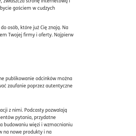
 zwłaszcza stronę internetową i
o bycie gościem w cudzych
o osób, które już Cię znają. Na
em Twojej firmy i oferty. Najpierw
arne publikowanie odcinków można
wać zaufanie poprzez autentyczne
acji z nimi. Podcasty pozwalają
entów pytania, przydatne
yja budowaniu więzi i wzmacnianiu
ów na nowe produkty i na