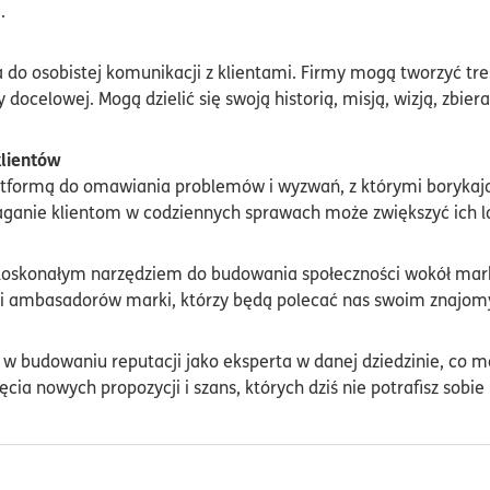
.
do osobistej komunikacji z klientami. Firmy mogą tworzyć treśc
ocelowej. Mogą dzielić się swoją historią, misją, wizją, zbiera
lientów
formą do omawiania problemów i wyzwań, z którymi borykają s
ganie klientom w codziennych sprawach może zwiększyć ich lo
oskonałym narzędziem do budowania społeczności wokół marki
 i ambasadorów marki, którzy będą polecać nas swoim znajo
budowaniu reputacji jako eksperta w danej dziedzinie, co mo
ęcia nowych propozycji i szans, których dziś nie potrafisz sobi