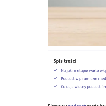
Spis treści
Na jakim etapie warto włą
Podcast w piramidzie me
Co daje własny podcast f
Firmowy
podcast
może być