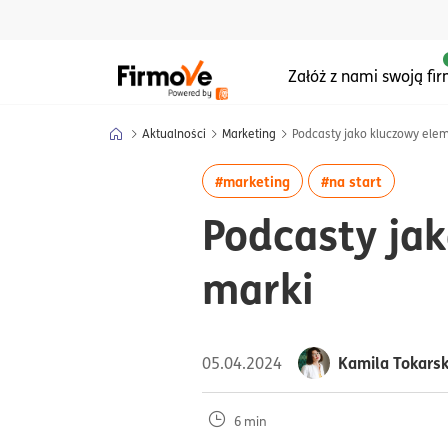
Menu główne serwisu
Załóż z nami swoją fi
Aktualności
Marketing
Podcasty jako kluczowy ele
więcej artykułów z tag
więcej ar
#marketing
#na start
Podcasty ja
marki
Kamila Tokars
05.04.2024
6 min