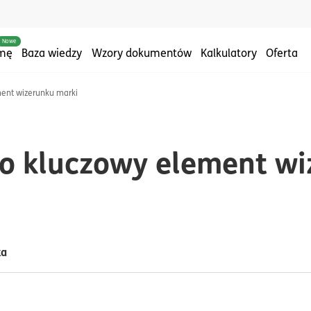
Nowe
rmę
Baza wiedzy
Wzory dokumentów
Kalkulatory
Oferta
ment wizerunku marki
iem:#marketing
tykułów z tagiem:#na start
ko kluczowy element w
ka