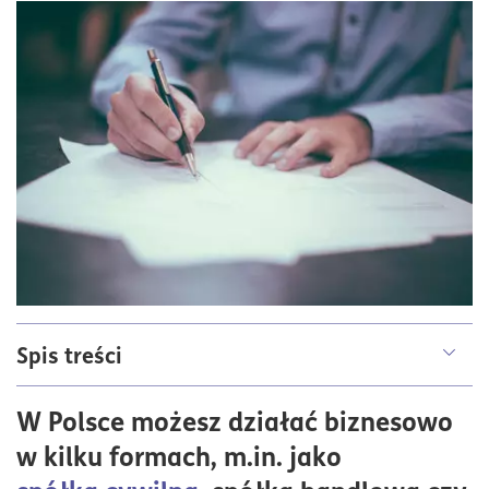
Spis treści
Jakie są formy prawne prowadzenia działalności
W Polsce możesz działać biznesowo
gospodarczej?
w kilku formach, m.in. jako
Procedura rejestracji różnych form działalności