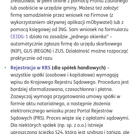
zrealizować w pełni online z pomocą Profilu Zaufanego
lub osobiście w urzędzie gminy. Możesz też założyć
firmę samodzielnie przez wniosek na Firmove (z
wykorzystaniem aktywnej aplikacji mObywatel) lub z
pomocą księgowej od ING. Sam wniosek na formularzu
CEIDG-1
działa na zasadzie „jednego okienka” –
automatycznie zgłasza firmę do urzędu skarbowego
(NIP), GUS (REGON) i ZUS. Działalność można rozpocząć
praktycznie od razu
Rejestracja w KRS
(dla spółek handlowych)
–
wszystkie spółki (osobowe i kapitałowe) wymagają
wpisu do Krajowego Rejestru Sądowego. Procedura jest
bardziej sformalizowana, czasochłonna i płatna.
Zazwyczaj wymaga przygotowania umowy spółki w
formie aktu notarialnego, a następnie złożenia
elektronicznego wniosku przez Portal Rejestrów
Sądowych (PRS). Proces wiąże się z opłatami sądowymi.
Dla niektórych spółek (np. sp. z o.o.) istnieje
uproszczona ścieżka S24, która jest szybsza i tańsza, ale