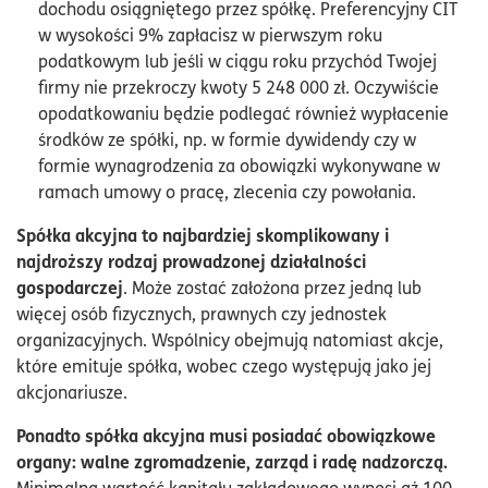
dochodu osiągniętego przez spółkę. Preferencyjny CIT
w wysokości 9% zapłacisz w pierwszym roku
podatkowym lub jeśli w ciągu roku przychód Twojej
firmy nie przekroczy kwoty 5 248 000 zł. Oczywiście
opodatkowaniu będzie podlegać również wypłacenie
środków ze spółki, np. w formie dywidendy czy w
formie wynagrodzenia za obowiązki wykonywane w
ramach umowy o pracę, zlecenia czy powołania.
Spółka akcyjna to najbardziej skomplikowany i
najdroższy rodzaj prowadzonej działalności
gospodarczej
. Może zostać założona przez jedną lub
więcej osób fizycznych, prawnych czy jednostek
organizacyjnych. Wspólnicy obejmują natomiast akcje,
które emituje spółka, wobec czego występują jako jej
akcjonariusze.
Ponadto spółka akcyjna musi posiadać obowiązkowe
organy: walne zgromadzenie, zarząd i radę nadzorczą.
Minimalna wartość kapitału zakładowego wynosi aż 100