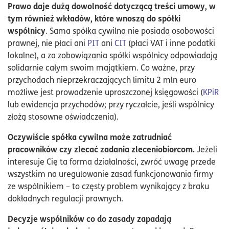
Prawo daje dużą dowolność dotyczącą treści umowy, w
tym również wkładów, które wnoszą do spółki
wspólnicy
. Sama spółka cywilna nie posiada osobowości
prawnej, nie płaci ani
PIT
ani
CIT
(płaci VAT i inne podatki
lokalne), a za zobowiązania spółki wspólnicy odpowiadają
solidarnie całym swoim majątkiem. Co ważne, przy
przychodach nieprzekraczających limitu 2 mln euro
możliwe jest prowadzenie uproszczonej księgowości (
KPiR
lub ewidencja przychodów; przy ryczałcie, jeśli wspólnicy
złożą stosowne oświadczenia).
Oczywiście spółka cywilna może zatrudniać
pracowników czy zlecać zadania zleceniobiorcom.
Jeżeli
interesuje Cię ta forma działalności, zwróć uwagę przede
wszystkim na uregulowanie zasad funkcjonowania firmy
ze wspólnikiem – to częsty problem wynikający z braku
dokładnych regulacji prawnych.
Decyzje wspólników co do zasady zapadają