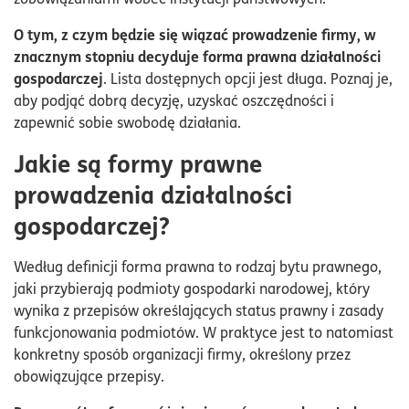
Fundacja – nie tylko działania charytatywne
O tym, z czym będzie się wiązać prowadzenie firmy, w
Działalność gospodarcza w ramach stowarzyszenia
znacznym stopniu decyduje forma prawna działalności
gospodarczej
. Lista dostępnych opcji jest długa. Poznaj je,
Oddział firmy zagranicznej
aby podjąć dobrą decyzję, uzyskać oszczędności i
Zawieszenie i zakończenie działalności – procedury
zapewnić sobie swobodę działania.
według formy prawnej
Jakie są formy prawne
FAQ – Najczęściej zadawane pytania
prowadzenia działalności
gospodarczej?
Według definicji forma prawna to rodzaj bytu prawnego,
jaki przybierają podmioty gospodarki narodowej, który
wynika z przepisów określających status prawny i zasady
funkcjonowania podmiotów. W praktyce jest to natomiast
konkretny sposób organizacji firmy, określony przez
obowiązujące przepisy.