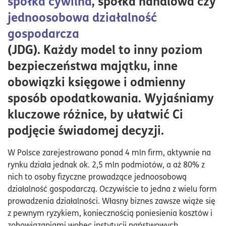
spółka cywilna
, spółka handlowa czy
gospodarczej
jednoosobowa działalność
Jednoosobowa działalność gospodarcza – gdy chcesz
gospodarcza
być wolnym strzelcem
(JDG). Każdy model to inny poziom
Spółka cywilna – najprostsza forma spółki
bezpieczeństwa majątku, inne
Spółki osobowe, czyli każdy wspólnik jako
obowiązki księgowe i odmienny
samodzielny podmiot
sposób opodatkowania. Wyjaśniamy
Spółki kapitałowe – nie tylko dla dużych podmiotów
kluczowe różnice, by ułatwić Ci
Prosta spółka akcyjna (PSA) – nowoczesna forma dla
podjęcie świadomej decyzji.
start-upów
Forma prowadzenia księgowości
W Polsce zarejestrowano ponad 4 mln firm, aktywnie na
Formy działalności gospodarczej a podatki
rynku działa jednak ok. 2,5 mln podmiotów, a aż 80% z
nich to osoby fizyczne prowadzące jednoosobową
Wybór odpowiedniej formy prawnej a ryzyko
działalność gospodarczą. Oczywiście to jedna z wielu form
biznesowe
prowadzenia działalności. Własny biznes zawsze wiąże się
Spółdzielnia, czyli dobrowolne zrzeszenie
z pewnym ryzykiem, koniecznością poniesienia kosztów i
nieograniczonej liczby osób
zobowiązaniami wobec instytucji państwowych.