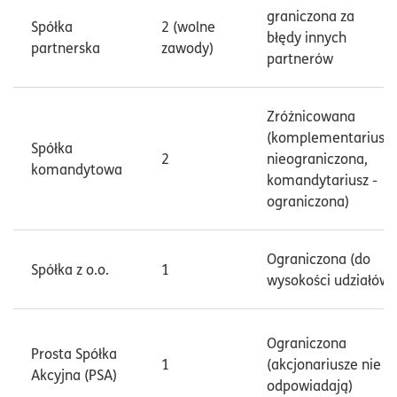
graniczona za
Spółka
2 (wolne
błędy innych
partnerska
zawody)
partnerów
Zróżnicowana
(komplementariusz 
Spółka
2
nieograniczona,
komandytowa
komandytariusz -
ograniczona)
Ograniczona (do
Spółka z o.o.
1
wysokości udziałów)
Ograniczona
Prosta Spółka
1
(akcjonariusze nie
Akcyjna (PSA)
odpowiadają)