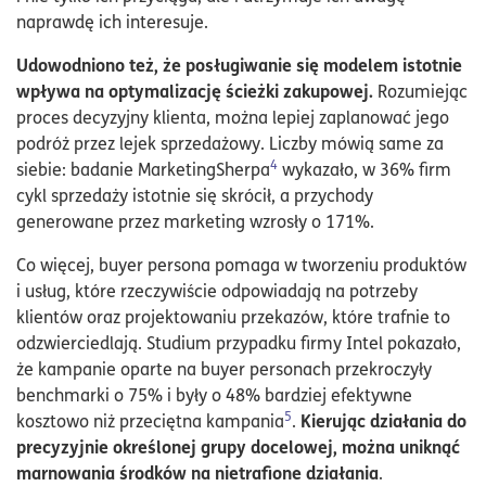
naprawdę ich interesuje.
Udowodniono też, że posługiwanie się modelem istotnie
wpływa na optymalizację ścieżki zakupowej.
Rozumiejąc
proces decyzyjny klienta, można lepiej zaplanować jego
podróż przez lejek sprzedażowy. Liczby mówią same za
4
siebie: badanie MarketingSherpa
wykazało, w 36% firm
cykl sprzedaży istotnie się skrócił, a przychody
generowane przez marketing wzrosły o 171%.
Co więcej, buyer persona pomaga w tworzeniu produktów
i usług, które rzeczywiście odpowiadają na potrzeby
klientów oraz projektowaniu przekazów, które trafnie to
odzwierciedlają. Studium przypadku firmy Intel pokazało,
że kampanie oparte na buyer personach przekroczyły
benchmarki o 75% i były o 48% bardziej efektywne
5
Kierując działania do
kosztowo niż przeciętna kampania
.
precyzyjnie określonej grupy docelowej, można uniknąć
marnowania środków na nietrafione działania
.