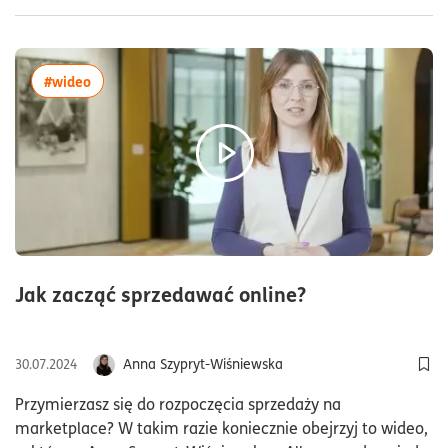
więcej artykułów z tagiem:#wideo
#wideo
czas czytania
Jak zacząć sprzedawać online?
Anna Szypryt-Wiśniewska
30.07.2024
Dod
Przymierzasz się do rozpoczęcia sprzedaży na
marketplace? W takim razie koniecznie obejrzyj to wideo,