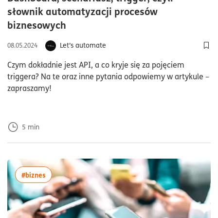
słownik automatyzacji procesów
czas czytania5minuty
biznesowych
Let’s automate
08.05.2024
Dod
Czym dokładnie jest API, a co kryje się za pojęciem
triggera? Na te oraz inne pytania odpowiemy w artykule –
zapraszamy!
5
min
więcej artykułów z tagiem:#biznes
#biznes