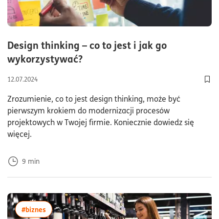
Design thinking – co to jest i jak go
czas czytania9minuty
wykorzystywać?
12.07.2024
Doda
Zrozumienie, co to jest design thinking, może być
pierwszym krokiem do modernizacji procesów
projektowych w Twojej firmie. Koniecznie dowiedz się
więcej.
9
min
więcej artykułów z tagiem:#biznes
#biznes