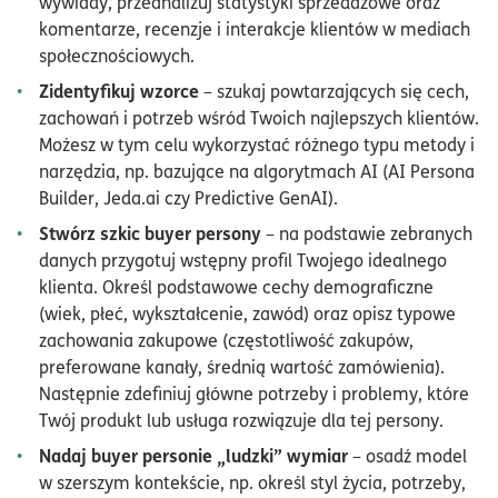
wywiady, przeanalizuj statystyki sprzedażowe oraz
komentarze, recenzje i interakcje klientów w mediach
społecznościowych.
Zidentyfikuj wzorce
– szukaj powtarzających się cech,
zachowań i potrzeb wśród Twoich najlepszych klientów.
Możesz w tym celu wykorzystać różnego typu metody i
narzędzia, np. bazujące na algorytmach AI (AI Persona
Builder, Jeda.ai czy Predictive GenAI).
Stwórz szkic buyer persony
– na podstawie zebranych
danych przygotuj wstępny profil Twojego idealnego
klienta. Określ podstawowe cechy demograficzne
(wiek, płeć, wykształcenie, zawód) oraz opisz typowe
zachowania zakupowe (częstotliwość zakupów,
preferowane kanały, średnią wartość zamówienia).
Następnie zdefiniuj główne potrzeby i problemy, które
Twój produkt lub usługa rozwiązuje dla tej persony.
Nadaj buyer personie „ludzki” wymiar
– osadź model
w szerszym kontekście, np. określ styl życia, potrzeby,