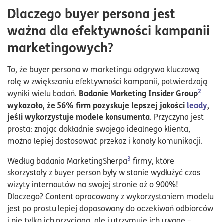
Dlaczego buyer persona jest
ważna dla efektywności kampanii
marketingowych?
To, że buyer persona w marketingu odgrywa kluczową
rolę w zwiększaniu efektywności kampanii, potwierdzają
2
Badanie Marketing Insider Group
wyniki wielu badań.
wykazało, że 56% firm pozyskuje lepszej jakości
leady
,
jeśli wykorzystuje modele konsumenta
. Przyczyna jest
prosta: znając dokładnie swojego idealnego klienta,
można lepiej dostosować przekaz i kanały komunikacji.
3
Według badania MarketingSherpa
firmy, które
skorzystały z buyer person były w stanie wydłużyć czas
wizyty internautów na swojej stronie aż o 900%!
Dlaczego? Content opracowany z wykorzystaniem modelu
jest po prostu lepiej dopasowany do oczekiwań odbiorców
i nie tylko ich przyciąga, ale i utrzymuje ich uwagę –