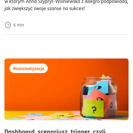
w którym Anna Szypryt-Wiśniewska z Allegro podpowiada,
jak zwiększyć swoje szanse na sukces!
6
min
więcej artykułów z tagiem:#automatyzacja
#automatyzacja
Dashboard, scenariusz, trigger, czyli