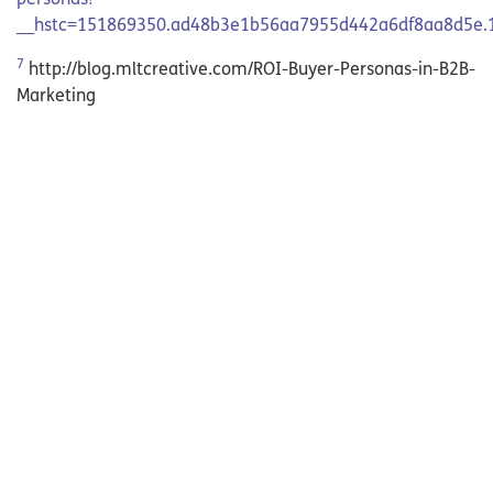
__hstc=151869350.ad48b3e1b56aa7955d442a6df8aa8d5e.
7
http://blog.mltcreative.com/ROI-Buyer-Personas-in-B2B-
Marketing