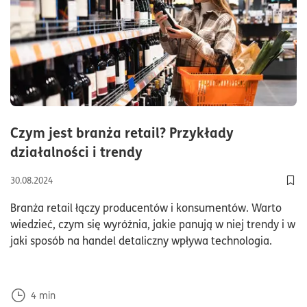
Czym jest branża retail? Przykłady
czas czytania4minuty
działalności i trendy
30.08.2024
Doda
Branża retail łączy producentów i konsumentów. Warto
wiedzieć, czym się wyróżnia, jakie panują w niej trendy i w
jaki sposób na handel detaliczny wpływa technologia.
4
min