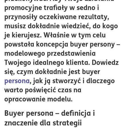
Proces tworzenia modelu reprezentacji klienta krok
promocyjne trafiały w sedno i
po kroku
przynosiły oczekiwane rezultaty,
Jakie badania i dane są potrzebne do stworzenia
musisz dokładnie wiedzieć, do kogo
modelu klienta?
je kierujesz. Właśnie w tym celu
Dlaczego buyer persona jest ważna dla efektywności
powstała koncepcja buyer persony –
kampanii marketingowych?
modelowego przedstawienia
Jak mierzyć skuteczność wykorzystania buyer
persony?
Twojego idealnego klienta. Dowiedz
się, czym dokładnie jest buyer
Jakie są najczęstsze błędy przy tworzeniu buyer
persony i jak ich uniknąć?
persona
, jak ją stworzyć i dlaczego
Jak wykorzystać model reprezentacji klienta w
warto poświęcić czas na
planowaniu strategii sprzedaży?
opracowanie modelu.
Przykłady zastosowania buyer persony w różnych
Buyer persona – definicja i
branżach
znaczenie dla strategii
Jakie narzędzia i technologie mogą pomóc w