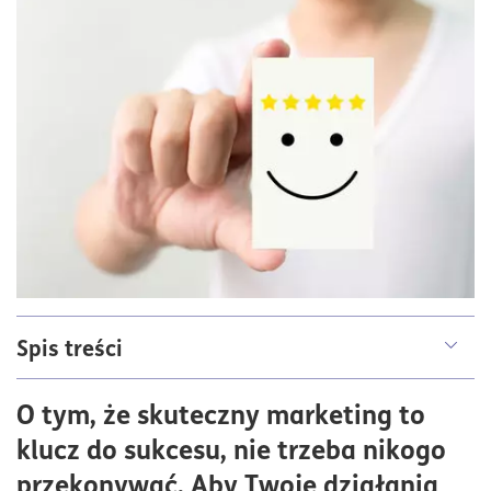
Spis treści
Buyer persona – definicja i znaczenie dla strategii
O tym, że skuteczny marketing to
marketingowej
klucz do sukcesu, nie trzeba nikogo
Jakie są kluczowe parametry buyer persony?
przekonywać. Aby Twoje działania