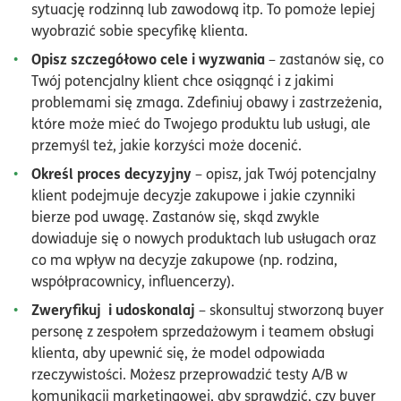
sytuację rodzinną lub zawodową itp. To pomoże lepiej
wyobrazić sobie specyfikę klienta.
Opisz szczegółowo cele i wyzwania
– zastanów się, co
Twój potencjalny klient chce osiągnąć i z jakimi
problemami się zmaga. Zdefiniuj obawy i zastrzeżenia,
które może mieć do Twojego produktu lub usługi, ale
przemyśl też, jakie korzyści może docenić.
Określ proces decyzyjny
– opisz, jak Twój potencjalny
klient podejmuje decyzje zakupowe i jakie czynniki
bierze pod uwagę. Zastanów się, skąd zwykle
dowiaduje się o nowych produktach lub usługach oraz
co ma wpływ na decyzje zakupowe (np. rodzina,
współpracownicy, influencerzy).
Zweryfikuj i udoskonalaj
– skonsultuj stworzoną buyer
personę z zespołem sprzedażowym i teamem obsługi
klienta, aby upewnić się, że model odpowiada
rzeczywistości. Możesz przeprowadzić testy A/B w
komunikacji marketingowej, aby sprawdzić, czy buyer