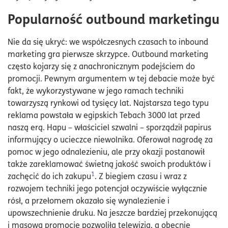
Popularność outbound marketingu
Nie da się ukryć: we współczesnych czasach to inbound
marketing gra pierwsze skrzypce. Outbound marketing
często kojarzy się z anachronicznym podejściem do
promocji. Pewnym argumentem w tej debacie może być
fakt, że wykorzystywane w jego ramach techniki
towarzyszą rynkowi od tysięcy lat. Najstarsza tego typu
reklama powstała w egipskich Tebach 3000 lat przed
naszą erą. Hapu – właściciel szwalni – sporządził papirus
informujący o ucieczce niewolnika. Oferował nagrodę za
pomoc w jego odnalezieniu, ale przy okazji postanowił
także zareklamować świetną jakość swoich produktów i
1
zachęcić do ich zakupu
. Z biegiem czasu i wraz z
rozwojem techniki jego potencjał oczywiście wyłącznie
rósł, a przełomem okazało się wynalezienie i
upowszechnienie druku. Na jeszcze bardziej przekonującą
i masową promocję pozwoliła telewizja, a obecnie