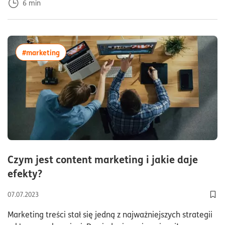
6
min
więcej artykułów z tagiem:#marketing
#marketing
Czym jest content marketing i jakie daje
czas czytania5minuty
efekty?
07.07.2023
Dod
Marketing treści stał się jedną z najważniejszych strategii