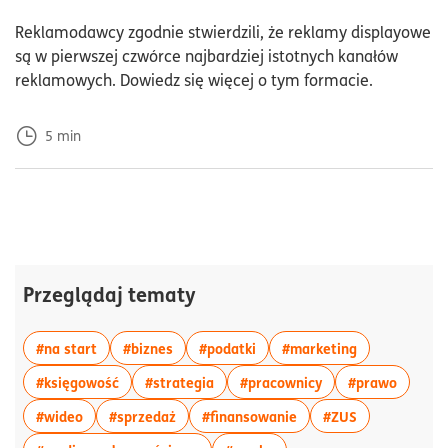
Dod
Reklamodawcy zgodnie stwierdzili, że reklamy displayowe
są w pierwszej czwórce najbardziej istotnych kanałów
reklamowych. Dowiedz się więcej o tym formacie.
5
min
Przeglądaj tematy
więcej artykułów z tagiem:#na start
więcej artykułów z tagiem:#biznes
więcej artykułów z tagiem:#p
więcej artyku
#na start
#biznes
#podatki
#marketing
więcej artykułów z tagiem:#księgowość
więcej artykułów z tagiem:#strateg
więcej artykułów z
więcej 
#księgowość
#strategia
#pracownicy
#prawo
więcej artykułów z tagiem:#wideo
więcej artykułów z tagiem:#sprzedaż
więcej artykułów z ta
więcej artyku
#wideo
#sprzedaż
#finansowanie
#ZUS