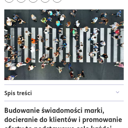
Udostępnij z funkcją systemu
Spis treści
Na czym polega outbound marketing?
Budowanie świadomości marki,
Narzędzia i metody działania marketingu
docieranie do klientów i promowanie
wychodzącego