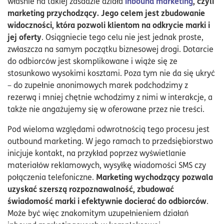
inbound marketing
, czyli
właśnie na takiej zasadzie działa
marketing przychodzący. Jego celem jest zbudowanie
widoczności, która pozwoli klientom na odkrycie marki i
jej oferty
. Osiągniecie tego celu nie jest jednak proste,
zwłaszcza na samym początku biznesowej drogi. Dotarcie
do odbiorców jest skomplikowane i wiąże się ze
stosunkowo wysokimi kosztami. Poza tym nie da się ukryć
– do zupełnie anonimowych marek podchodzimy z
rezerwą i mniej chętnie wchodzimy z nimi w interakcje, a
także nie angażujemy się w oferowane przez nie treści.
Pod wieloma względami odwrotnością tego procesu jest
outbound marketing. W jego ramach to przedsiębiorstwo
inicjuje kontakt, na przykład poprzez wyświetlanie
materiałów reklamowych, wysyłkę wiadomości SMS czy
Marketing wychodzący pozwala
połączenia telefoniczne.
uzyskać szerszą rozpoznawalność, zbudować
świadomość marki i efektywnie docierać do odbiorców
.
Może być więc znakomitym uzupełnieniem działań