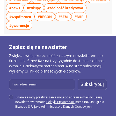
więcej artykułów z tagiem:#news
więcej artykułów z tagiem:#zakupy
więcej artykułów z
#news
#zakupy
#zdolność kredytowa
więcej artykułów z tagiem:#współpraca
więcej artykułów z tagiem:#REGON
więcej artykułów z tagiem:
więcej artykułów z
#współpraca
#REGON
#SEM
#BHP
więcej artykułów z tagiem:#gwarancja
#gwarancja
Zapisz się na newsletter
Zwiększ swoją skuteczność z naszym newsletterem – o
firmie i dla firmy! Raz na trzy tygodnie dostaniesz od nas
e-maila z ciekawymi materiałami. A na start subskrypcji
wyślemy Ci link do biznesowych e-booków.
Subskrybuj
Znam zasady przetwarzania mojego adresu e-mail do usługi
newsletter w ramach
Polityki Prywatności
przez ING Usługi dla
Biznesu S.A. jako Administratora Danych Osobowych.