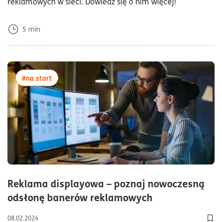
reklamowych w sieci. Dowiedz się o nim więcej!
5
min
więcej artykułów z tagiem:#na start
#na start
Reklama displayowa – poznaj nowoczesną
czas czytania
odsłonę banerów reklamowych
08.02.2024