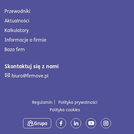
Przewodniki
Aktualności
Kalkulatory
Informacje o firmie
Baza firm
Skontaktuj się z nami
Skontaktuj się z nami. Wyślij mail na adres biuro@firmove
biuro@firmove.pl
Regulamin
Polityka prywatności
Polityka cookies
Media społecznościowe
Grupa