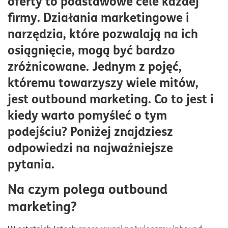
oferty to podstawowe cele każdej
Jakie korzyści daje outbound marketing?
firmy. Działania marketingowe i
Wady marketingu wychodzącego
narzędzia, które pozwalają na ich
Popularność outbound marketingu
osiągnięcie, mogą być bardzo
Marketing wychodzący w internecie
zróżnicowane. Jednym z pojęć,
Jak prowadzić skuteczny outbound marketing?
któremu towarzyszy wiele mitów,
jest outbound marketing. Co to jest i
kiedy warto pomyśleć o tym
podejściu? Poniżej znajdziesz
odpowiedzi na najważniejsze
pytania.
Na czym polega outbound
marketing?