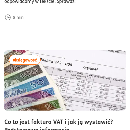
odpowiadamy w tekście. Sprawdź!
8
min
więcej artykułów z tagiem:#księgowość
#księgowość
Co to jest faktura VAT i jak ją wystawić?
czas czytania8minuty
Podstawowe informacje