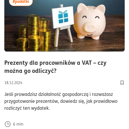
więcej artykułów z tagiem:#podatki
#podatki
Prezenty dla pracowników a VAT – czy
czas czytania6minuty
można go odliczyć?
18.12.2024
Dod
Jeśli prowadzisz działalność gospodarczą i rozważasz
przygotowanie prezentów, dowiedz się, jak prawidłowo
rozliczyć ten wydatek.
6
min