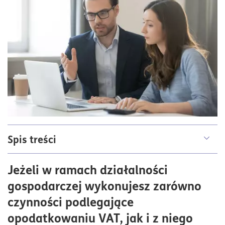
Spis treści
Znaczenie proporcji VAT
Jeżeli w ramach działalności
Metody obliczania wskaźnika
gospodarczej wykonujesz zarówno
Regulacje prawne dotyczące proporcji
czynności podlegające
Przykłady zastosowania proporcji VAT
opodatkowaniu VAT, jak i z niego