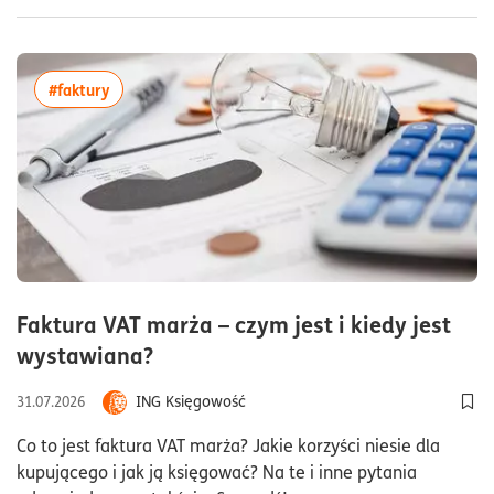
więcej artykułów z tagiem:#faktury
#faktury
Faktura VAT marża – czym jest i kiedy jest
czas czytania8minuty
wystawiana?
ING Księgowość
31.07.2026
Dod
Co to jest faktura VAT marża? Jakie korzyści niesie dla
kupującego i jak ją księgować? Na te i inne pytania