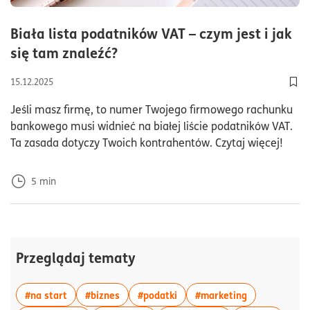
Biała lista podatników VAT – czym jest i jak
czas czytania5minuty
się tam znaleźć?
15.12.2025
Doda
Jeśli masz firmę, to numer Twojego firmowego rachunku
bankowego musi widnieć na białej liście podatników VAT.
Ta zasada dotyczy Twoich kontrahentów. Czytaj więcej!
5
min
Przeglądaj tematy
więcej artykułów z tagiem:#na start
więcej artykułów z tagiem:#biznes
więcej artykułów z tagiem:#p
więcej artyku
#na start
#biznes
#podatki
#marketing