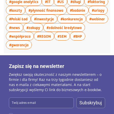
więcej artykułów z tagiem:#google analytics
więcej artykułów z tagiem:#IT
więcej artykułów z tagiem:#U
więcej artykułów z 
więce
#google analytics
#IT
#US
#długi
#faktoring
więcej artykułów z tagiem:#koszty
więcej artykułów z tagiem:#p
więcej artykułów
więce
#koszty
#płynność finansowa
#badanie
#urlopy
więcej artykułów z tagiem:#Polski Ład
więcej artykułów z tagiem:#inwesty
więcej artykułów 
więce
#Polski Ład
#inwestycje
#konkurencja
#webinar
więcej artykułów z tagiem:#news
więcej artykułów z tagiem:#zakupy
więcej artykułów z
#news
#zakupy
#zdolność kredytowa
więcej artykułów z tagiem:#współpraca
więcej artykułów z tagiem:#REGON
więcej artykułów z tagiem:
więcej artykułów z
#współpraca
#REGON
#SEM
#BHP
więcej artykułów z tagiem:#gwarancja
#gwarancja
Zapisz się na newsletter
Zwiększ swoją skuteczność z naszym newsletterem – o
firmie i dla firmy! Raz na trzy tygodnie dostaniesz od
nas e-maila z ciekawymi materiałami. A na start
subskrypcji wyślemy Ci link do biznesowych e-booków.
Subskrybuj