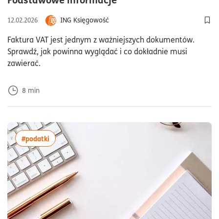
ING Księgowość
12.02.2026
Dod
Faktura VAT jest jednym z ważniejszych dokumentów.
Sprawdź, jak powinna wyglądać i co dokładnie musi
zawierać.
8
min
więcej artykułów z tagiem:#podatki
#podatki