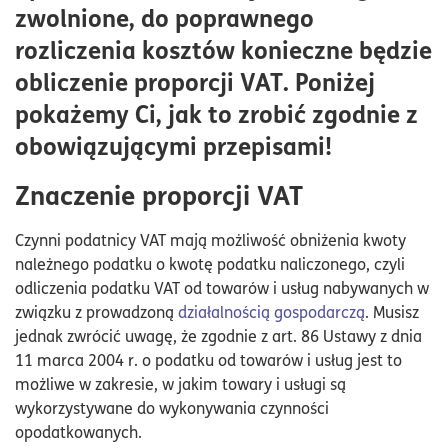
Jak poprawić wartość wskaźnika?
zwolnione, do poprawnego
Narzędzia i techniki do analizy proporcji VAT
rozliczenia kosztów konieczne będzie
obliczenie proporcji VAT. Poniżej
pokażemy Ci, jak to zrobić zgodnie z
obowiązującymi przepisami!
Znaczenie proporcji VAT
Czynni podatnicy VAT mają możliwość obniżenia kwoty
należnego podatku o kwotę podatku naliczonego, czyli
odliczenia podatku VAT od towarów i usług nabywanych w
związku z prowadzoną
działalnością gospodarczą
. Musisz
jednak zwrócić uwagę, że zgodnie z art. 86 Ustawy z dnia
11 marca 2004 r. o podatku od towarów i usług jest to
możliwe w zakresie, w jakim towary i usługi są
wykorzystywane do wykonywania czynności
opodatkowanych.