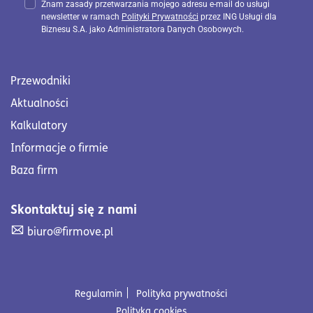
Znam zasady przetwarzania mojego adresu e-mail do usługi
newsletter w ramach
Polityki Prywatności
przez ING Usługi dla
Biznesu S.A. jako Administratora Danych Osobowych.
Przewodniki
Aktualności
Kalkulatory
Informacje o firmie
Baza firm
Skontaktuj się z nami
Skontaktuj się z nami. Wyślij mail na adres biuro@firmove
biuro@firmove.pl
Regulamin
Polityka prywatności
Polityka cookies