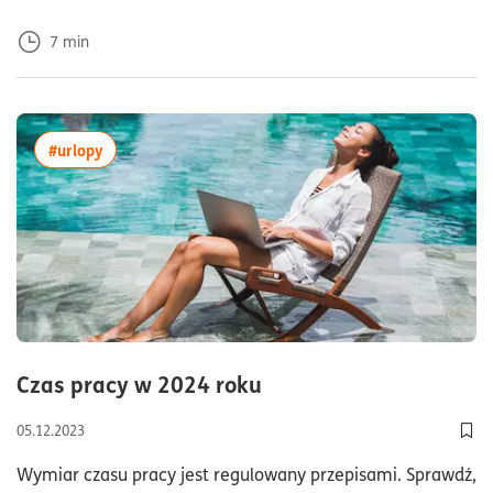
7
min
więcej artykułów z tagiem:#urlopy
#urlopy
czas czytania4minuty
Czas pracy w 2024 roku
05.12.2023
Dod
Wymiar czasu pracy jest regulowany przepisami. Sprawdź,