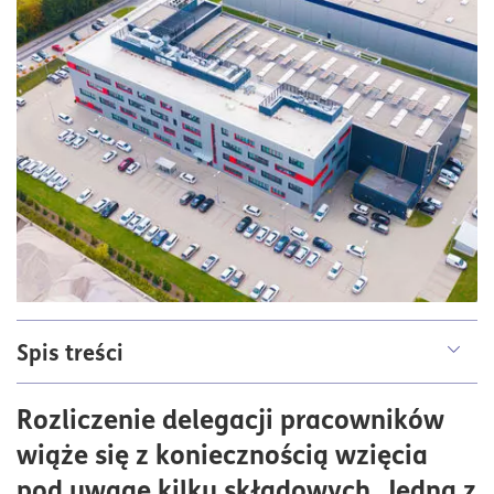
Spis treści
Czym jest ryczałt za dojazdy?
Rozliczenie delegacji pracowników
Jaka jest stawka ryczałtu na dojazdy?
wiąże się z koniecznością wzięcia
Ryczałt za dojazdy a pojazd prywatny
pod uwagę kilku składowych. Jedną z