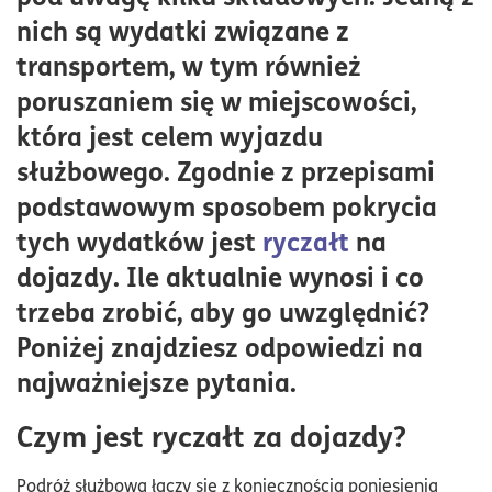
Czy ryczałt za dojazdy do pracy jest obowiązkowy?
nich są wydatki związane z
Ryczałt za dojazdy w delegacjach zagranicznych
transportem, w tym również
poruszaniem się w miejscowości,
która jest celem wyjazdu
służbowego. Zgodnie z przepisami
podstawowym sposobem pokrycia
tych wydatków jest
ryczałt
na
dojazdy. Ile aktualnie wynosi i co
trzeba zrobić, aby go uwzględnić?
Poniżej znajdziesz odpowiedzi na
najważniejsze pytania.
Czym jest ryczałt za dojazdy?
Podróż służbowa łączy się z koniecznością poniesienia