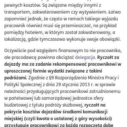
pewnych kosztów. Są związane między innymi z
transportem, zakwaterowaniem czy wyżywieniem. Łatwo
zapomnieć jednak, że często w ramach takiego wyjazdu
pracownik również musi się przemieszczać, na przykład
pomiędzy hotelem, w którym został zakwaterowany, a
lokalizacją, gdzie tymczasowo wykonuje swoje obowiązki.
Oczywiście pod względem finansowym to nie pracownika,
Ryczałt za
ale pracodawcę powinna obciążać
delegacja
.
dojazdy ma za zadanie rekompensować pracownikowi w
uproszczonej formie wydatki związane z takimi
podróżami.
Zgodnie z §9 Rozporządzenia Ministra Pracy i
Polityki Społecznej z dnia 29 stycznia 2013 r. w sprawie
należności przysługujących pracownikowi zatrudnionemu
w państwowej lub samorządowej jednostce sfery
ryczałt na
budżetowej z tytułu podróży służbowej,
pokrycie kosztów dojazdów środkami komunikacji
miejskiej (czyli kwota o ustalonej z góry wysokości)
przysługuje pracownikowi za każdą rozpoczętą dobę