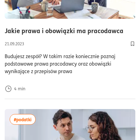
czas 
Jakie prawa i obowiązki ma pracodawca
21.09.2023
Dod
Budujesz zespół? W takim razie koniecznie poznaj
podstawowe prawa pracodawcy oraz obowiązki
wynikające z przepisów prawa
4
min
więcej artykułów z tagiem:#podatki
#podatki