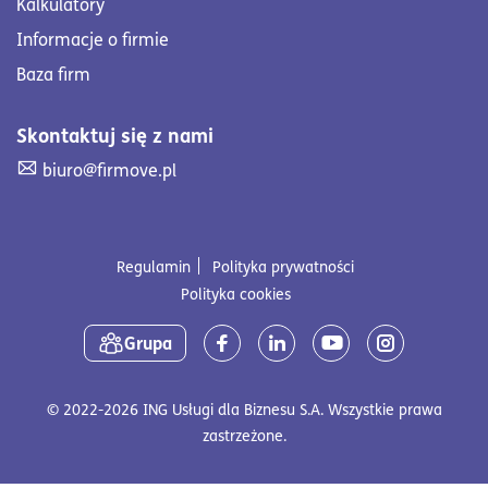
Kalkulatory
Informacje o firmie
Baza firm
Skontaktuj się z nami
Skontaktuj się z nami. Wyślij mail na adres biuro@firmove
biuro@firmove.pl
Regulamin
Polityka prywatności
Polityka cookies
Media społecznościowe
Grupa
© 2022-2026 ING Usługi dla Biznesu S.A. Wszystkie prawa
zastrzeżone.