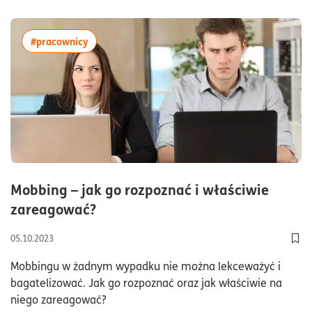
więcej artykułów z tagiem:#pracownicy
#pracownicy
Mobbing – jak go rozpoznać i właściwie
czas czytania7minuty
zareagować?
05.10.2023
Dod
Mobbingu w żadnym wypadku nie można lekceważyć i
bagatelizować. Jak go rozpoznać oraz jak właściwie na
niego zareagować?