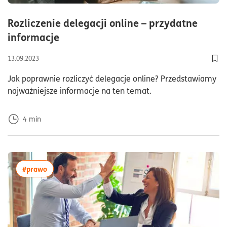
Rozliczenie delegacji online – przydatne
czas czytania4minuty
informacje
13.09.2023
Dod
Jak poprawnie rozliczyć delegacje online? Przedstawiamy
najważniejsze informacje na ten temat.
4
min
więcej artykułów z tagiem:#prawo
#prawo