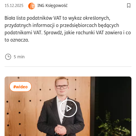
ING Księgowość
15.12.2025
Dod
Biała lista podatników VAT to wykaz określonych,
przydatnych informacji o przedsiębiorcach będących
podatnikami VAT. Sprawdź, jakie rachunki VAT zawiera i co
to oznacza.
5
min
więcej artykułów z tagiem:#wideo
#wideo