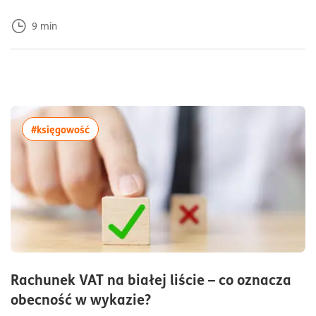
9
min
więcej artykułów z tagiem:#księgowość
#księgowość
Rachunek VAT na białej liście – co oznacza
czas czytania5minuty
obecność w wykazie?