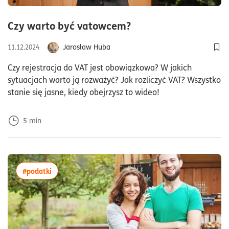
czas czytania5minu
Czy warto być vatowcem?
Jarosław Huba
11.12.2024
Dod
Czy rejestracja do VAT jest obowiązkowa? W jakich
sytuacjach warto ją rozważyć? Jak rozliczyć VAT? Wszystko
stanie się jasne, kiedy obejrzysz to wideo!
5
min
więcej artykułów z tagiem:#podatki
#podatki