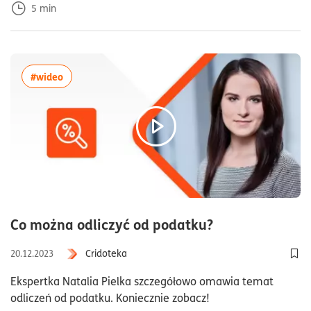
5
min
więcej artykułów z tagiem:#wideo
#wideo
czas czytania
Co można odliczyć od podatku?
Cridoteka
20.12.2023
Dod
Ekspertka Natalia Pielka szczegółowo omawia temat
odliczeń od podatku. Koniecznie zobacz!