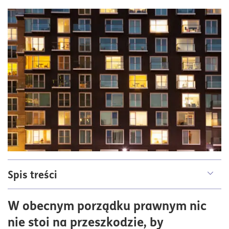
Spis treści
Najem a VAT: kiedy trzeba naliczać podatek?
W obecnym porządku prawnym nic
Kiedy obowiązuje zwolnienie z VAT na wynajem
nie stoi na przeszkodzie, by
mieszkania?