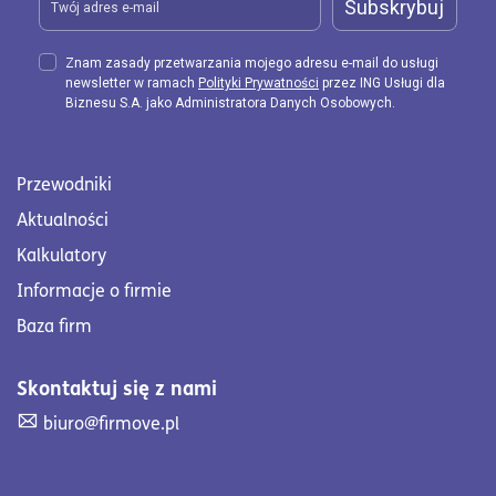
Subskrybuj
Znam zasady przetwarzania mojego adresu e-mail do usługi
newsletter w ramach
Polityki Prywatności
przez ING Usługi dla
Biznesu S.A. jako Administratora Danych Osobowych.
Przewodniki
Aktualności
Kalkulatory
Informacje o firmie
Baza firm
Skontaktuj się z nami
Skontaktuj się z nami. Wyślij mail na adres biuro@firmove
biuro@firmove.pl