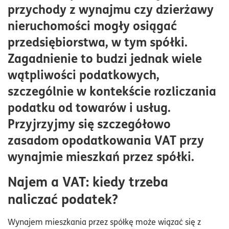
przychody z wynajmu czy dzierżawy
VAT od najmu lokalu użytkowego
nieruchomości mogły osiągać
Wynajem mieszkania dla spółki
przedsiębiorstwa, w tym spółki.
Najem długoterminowy mieszkania a VAT
Zagadnienie to budzi jednak wiele
Obowiązki spółki z o.o. wynajmującej mieszkania
wątpliwości podatkowych,
szczególnie w kontekście rozliczania
podatku od towarów i usług.
Przyjrzyjmy się szczegółowo
zasadom opodatkowania VAT przy
wynajmie mieszkań przez spółki.
Najem a VAT: kiedy trzeba
naliczać podatek?
Wynajem mieszkania przez spółkę może wiązać się z