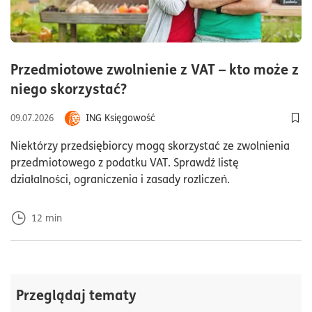
Przedmiotowe zwolnienie z VAT – kto może z
czas czytania12minuty
niego skorzystać?
ING Księgowość
09.07.2026
Dod
Niektórzy przedsiębiorcy mogą skorzystać ze zwolnienia
przedmiotowego z podatku VAT. Sprawdź listę
działalności, ograniczenia i zasady rozliczeń.
12
min
Przeglądaj tematy