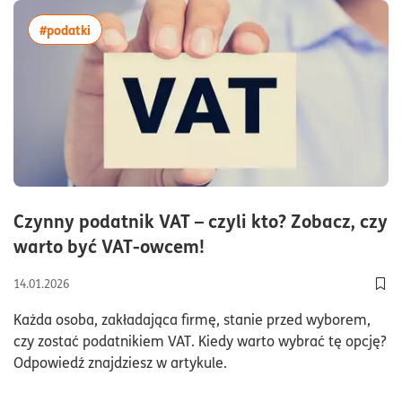
więcej artykułów z tagiem:#podatki
#podatki
Czynny podatnik VAT – czyli kto? Zobacz, czy
czas czytania5minuty
warto być VAT-owcem!
14.01.2026
Dod
Każda osoba, zakładająca firmę, stanie przed wyborem,
czy zostać podatnikiem VAT. Kiedy warto wybrać tę opcję?
Odpowiedź znajdziesz w artykule.