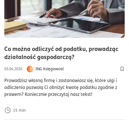
Co można odliczyć od podatku, prowadząc
czas czytania15min
działalność gospodarczą?
ING Księgowość
03.04.2026
Dod
Prowadzisz własną firmę i zastanawiasz się, które ulgi i
odliczenia pozwolą Ci obniżyć kwotę podatku zgodnie z
prawem? Koniecznie przeczytaj nasz tekst!
15
min