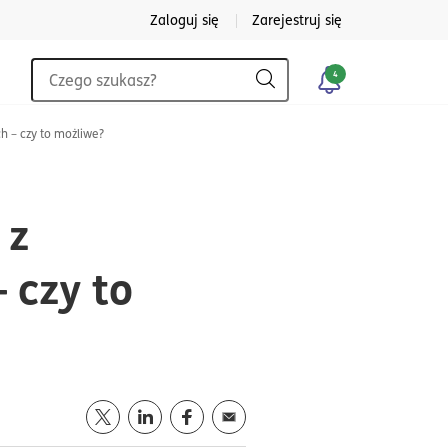
Zaloguj się
Zarejestruj się
Wyszukiwarka
4
Szukaj
h – czy to możliwe?
 z
 czy to
Opublikuj artykuł na portalu
Opublikuj artykuł na portalu
Opublikuj artykuł na portalu
Wyślij przez
twitter
mail
linkedin
facebook