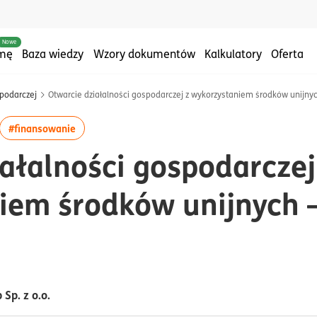
Nowe
rmę
Baza wiedzy
Wzory dokumentów
Kalkulatory
Oferta
spodarczej
Otwarcie działalności gospodarczej z wykorzystaniem środków unijnyc
:#na start
ęcej artykułów z tagiem:#wsparcie dla firm
więcej artykułów z tagiem:#finansowanie
#finansowanie
ałalności gospodarczej
iem środków unijnych –
Sp. z o.o.