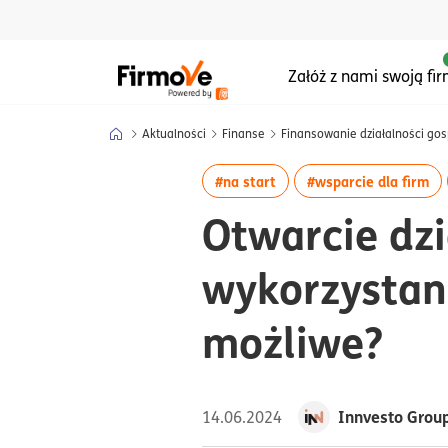
Menu główne serwisu
Załóż z nami swoją fi
Aktualności
Finanse
Finansowanie działalności go
więcej artykułów z tagiem
wi
#na start
#wsparcie dla firm
Otwarcie dzi
wykorzystan
możliwe?
Innvesto Group 
14.06.2024