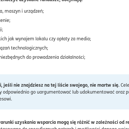
, maszyn i urządzeń;
enie;
i;
kich jak wynajem lokalu czy opłaty za media;
ązań technologicznych;
 niezbędnych do prowadzenia działalności;
, jeśli nie znajdziesz na tej liście swojego, nie martw się.
Cele
by odpowiednio go uargumentować lub udokumentować oraz prze
nesowi.
runki uzyskania wsparcia mogą się różnić w zależności od r
stosowane do specyficznych potrzeb i możliwości danego woj