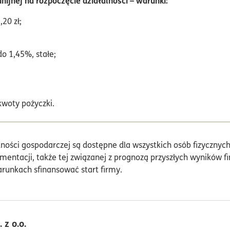
nijnej na rozpoczęcie działalności – warunki:
20 zł;
o 1,45%, stałe;
woty pożyczki.
łalności gospodarczej są dostępne dla wszystkich osób fizyczn
entacji, także tej związanej z prognozą przyszłych wyników f
runkach sfinansować start firmy.
 z o.o.