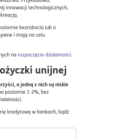
 innowacji technologicznych,
kreacją.
poziomie bezrobocia lub o
sywne i mają na celu
jnych na
rozpoczęcie działalności
.
ożyczki unijnej
zyści, a jedną z nich są niskie
 na poziomie 1-2%, bez
iałalności.
torię kredytową w bankach, bądź