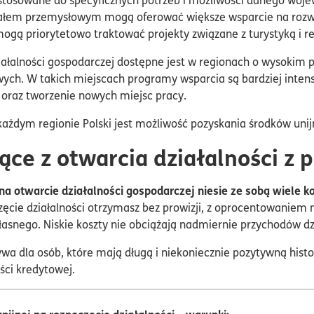
łem przemysłowym mogą oferować większe wsparcie na rozwój
ogą priorytetowo traktować projekty związane z turystyką i re
iałalności gospodarczej dostępne jest w regionach o wysokim 
ych. W takich miejscach programy wsparcia są bardziej inten
 oraz tworzenie nowych miejsc pracy.
każdym regionie Polski jest możliwość pozyskania środków uni
ące z otwarcia działalności z p
a otwarcie działalności gospodarczej niesie ze sobą wiele kor
częcie działalności otrzymasz bez prowizji, z oprocentowaniem
asnego. Niskie koszty nie obciążają nadmiernie przychodów dz
ywa dla osób, które mają długą i niekoniecznie pozytywną his
ści kredytowej.