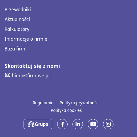
Przewodniki
Aktualności
Kalkulatory
Informacje o firmie
Baza firm
Skontaktuj się z nami
Skontaktuj się z nami. Wyślij mail na adres biuro@firmove
biuro@firmove.pl
Regulamin
Polityka prywatności
Polityka cookies
Media społecznościowe
Grupa