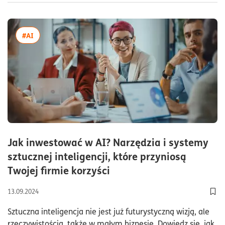
więcej artykułów z tagiem:#AI
#AI
Jak inwestować w AI? Narzędzia i systemy
sztucznej inteligencji, które przyniosą
czas czytania5minuty
Twojej firmie korzyści
13.09.2024
Doda
Sztuczna inteligencja nie jest już futurystyczną wizją, ale
rzeczywistością, także w małym biznesie. Dowiedz się, jak