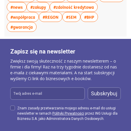
więcej artykułów z tagiem:#news
więcej artykułów z tagiem:#zakupy
więcej artykułów z
#news
#zakupy
#zdolność kredytowa
więcej artykułów z tagiem:#współpraca
więcej artykułów z tagiem:#REGON
więcej artykułów z tagiem:
więcej artykułów z
#współpraca
#REGON
#SEM
#BHP
więcej artykułów z tagiem:#gwarancja
#gwarancja
Zapisz się na newsletter
Zwiększ swoją skuteczność z naszym newsletterem – o
firmie i dla firmy! Raz na trzy tygodnie dostaniesz od nas
e-maila z ciekawymi materiałami. A na start subskrypcji
wyślemy Ci link do biznesowych e-booków.
Subskrybuj
Znam zasady przetwarzania mojego adresu e-mail do usługi
newsletter w ramach
Polityki Prywatności
przez ING Usługi dla
Biznesu S.A. jako Administratora Danych Osobowych.