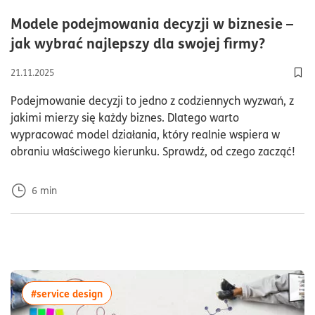
Modele podejmowania decyzji w biznesie –
czas c
jak wybrać najlepszy dla swojej firmy?
21.11.2025
Dod
Podejmowanie decyzji to jedno z codziennych wyzwań, z
jakimi mierzy się każdy biznes. Dlatego warto
wypracować model działania, który realnie wspiera w
obraniu właściwego kierunku. Sprawdź, od czego zacząć!
6
min
więcej artykułów z tagiem:#service design
#service design