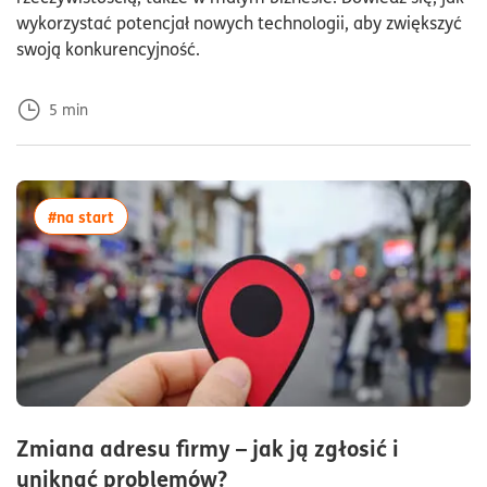
wykorzystać potencjał nowych technologii, aby zwiększyć
swoją konkurencyjność.
5
min
więcej artykułów z tagiem:#na start
#na start
Zmiana adresu firmy – jak ją zgłosić i
czas czytania5minuty
uniknąć problemów?