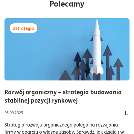
Polecamy
więcej artykułów z tagiem:#strategia
#strategia
Rozwój organiczny – strategia budowania
czas czytania6minu
stabilnej pozycji rynkowej
05.09.2025
Dod
Strategia rozwoju organicznego polega na rozwijaniu
firmy w oparciu o własne zasoby. Sprawdź, jak działa i w