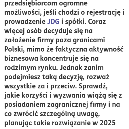
przedsiębiorcom ogromne
Korzyści z prowadzenia firmy za granicą zamiast w
możliwości, jeśli chodzi o rejestrację i
Polsce
prowadzenie
JDG
i spółki. Coraz
Obowiązki podatkowe w Polsce i za granicą
więcej osób decyduje się na
Jak legalnie połączyć firmę zagraniczną z
założenie firmy poza granicami
aktywnością biznesową w Polsce?
Polski, mimo że faktyczna aktywność
Wybór kraju do rejestracji firmy
biznesowa koncentruje się na
Dla kogo firma za granicą to dobre rozwiązanie?
rodzimym rynku. Jednak zanim
podejmiesz taką decyzję, rozważ
wszystkie za i przeciw. Sprawdź,
jakie korzyści i wyzwania wiążą się z
posiadaniem zagranicznej firmy i na
co zwrócić szczególną uwagę,
planując takie rozwiązanie w 2025