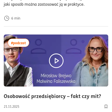
jaki sposób można zastosować ją w praktyce.
6
min
więcej artykułów z tagiem:#podcast
#podcast
czas
Osobowość przedsiębiorcy – fakt czy mit?
21.11.2025
Dod