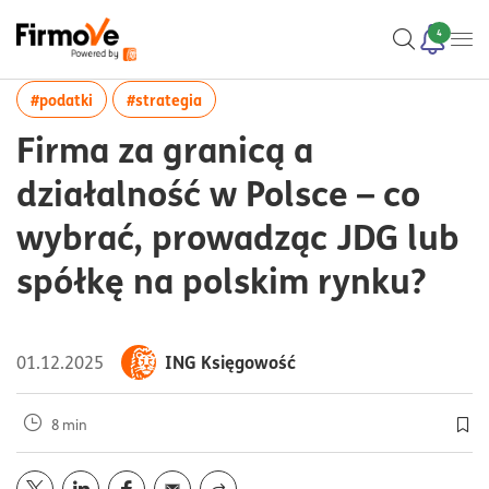
4
więcej artykułów z tagiem:#podatki
więcej artykułów z tagiem:#strategia
#podatki
#strategia
Firma za granicą a
działalność w Polsce – co
wybrać, prowadząc JDG lub
spółkę na polskim rynku?
ING Księgowość
01.12.2025
8 min
Doda
Opublikuj artykuł na portalu
Opublikuj artykuł na portalu
Opublikuj artykuł na portalu
Wyślij przez
twitter
mail
linkedin
facebook