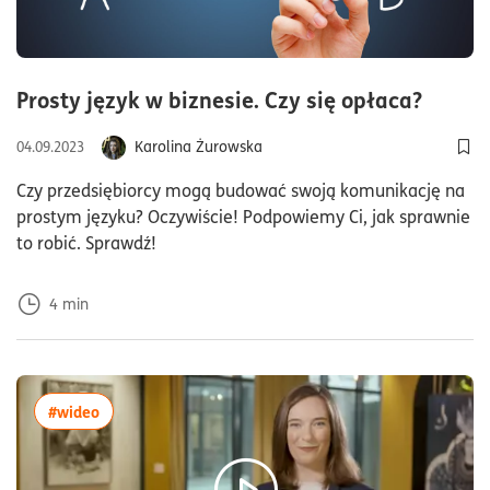
czas c
Prosty język w biznesie. Czy się opłaca?
Karolina Żurowska
04.09.2023
Doda
Czy przedsiębiorcy mogą budować swoją komunikację na
prostym języku? Oczywiście! Podpowiemy Ci, jak sprawnie
to robić. Sprawdź!
4
min
więcej artykułów z tagiem:#wideo
#wideo