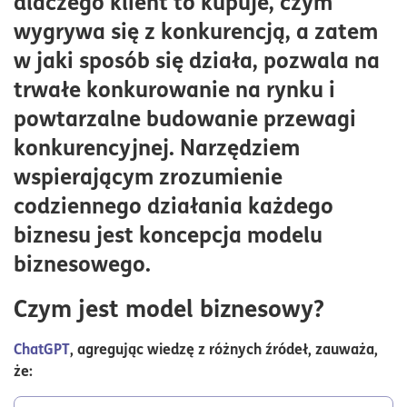
dlaczego klient to kupuje, czym
Model biznesowy jako fundament innowacji
wygrywa się z konkurencją, a zatem
w jaki sposób się działa, pozwala na
trwałe konkurowanie na rynku i
powtarzalne budowanie przewagi
konkurencyjnej. Narzędziem
wspierającym zrozumienie
codziennego działania każdego
biznesu jest koncepcja modelu
biznesowego.
Czym jest model biznesowy?
ChatGPT
, agregując wiedzę z różnych źródeł, zauważa,
że: