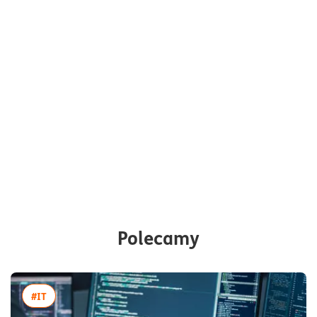
Polecamy
więcej artykułów z tagiem:#IT
#IT