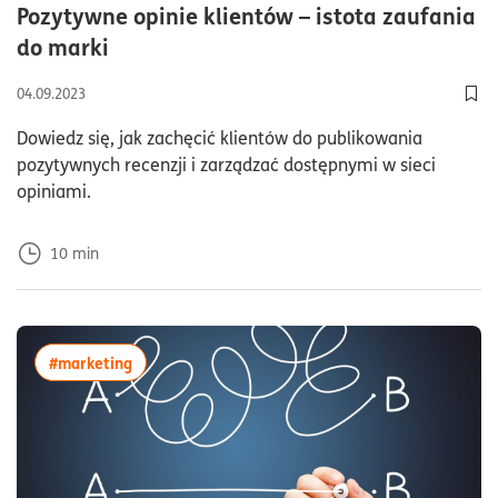
Pozytywne opinie klientów – istota zaufania
czas czytania10minuty
do marki
04.09.2023
Dod
Dowiedz się, jak zachęcić klientów do publikowania
pozytywnych recenzji i zarządzać dostępnymi w sieci
opiniami.
10
min
więcej artykułów z tagiem:#marketing
#marketing