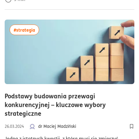
więcej artykułów z tagiem:#strategia
#strategia
Podstawy budowania przewagi
konkurencyjnej – kluczowe wybory
czas czytania7minuty
strategiczne
dr Maciej Madziński
26.03.2024
Dod
Jedną z istotnych kwestii, z którą musi się zmierzyć