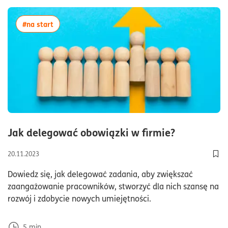
więcej artykułów z tagiem:#na start
#na start
czas czyta
Jak delegować obowiązki w firmie?
20.11.2023
Dod
Dowiedz się, jak delegować zadania, aby zwiększać
zaangażowanie pracowników, stworzyć dla nich szansę na
rozwój i zdobycie nowych umiejętności.
5
min