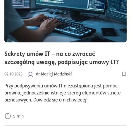
Sekrety umów IT – na co zwracać
czas
szczególną uwagę, podpisując umowy IT?
dr Maciej Madziński
02.10.2025
Dod
Przy podpisywaniu umów IT niezastąpiona jest pomoc
prawna, jednocześnie istnieje szereg elementów stricte
biznesowych. Dowiedz się o nich więcej!
9
min