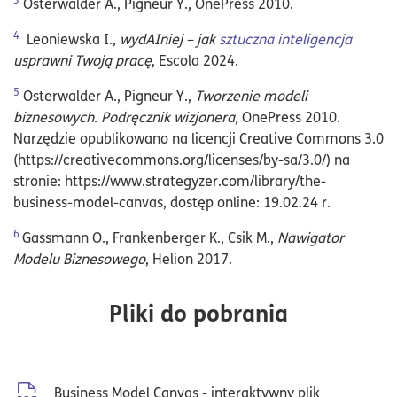
Osterwalder A., Pigneur Y., OnePress 2010.
4
Leoniewska I.,
wydAIniej – jak
sztuczna inteligencja
usprawni Twoją pracę
, Escola 2024.
5
Osterwalder A., Pigneur Y.,
Tworzenie modeli
biznesowych. Podręcznik wizjonera
, OnePress 2010.
Narzędzie opublikowano na licencji Creative Commons 3.0
(https://creativecommons.org/licenses/by-sa/3.0/) na
stronie: https://www.strategyzer.com/library/the-
business-model-canvas, dostęp online: 19.02.24 r.
6
Gassmann O., Frankenberger K., Csik M.,
Nawigator
Modelu Biznesowego
, Helion 2017.
Pliki do pobrania
Business Model Canvas - interaktywny plik