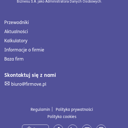
Biznesu S.A. jako Administratora Danych Osobowych.
Przewodniki
Aktualności
Kalkulatory
Informacje o firmie
Baza firm
Skontaktuj się z nami
Skontaktuj się z nami. Wyślij mail na adres biuro@firmove
biuro@firmove.pl
Regulamin
Polityka prywatności
Polityka cookies