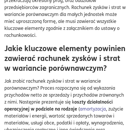
przekraczają określony próg, oraz oddziałów
przedsiębiorców zagranicznych. Rachunek zysków i strat w
wariancie porównawczym dla małych jednostek może
mieć uproszczoną formę, ale musi zawierać wszystkie
kluczowe elementy zgodnie z załącznikiem do ustawy o
rachunkowości.
Jakie kluczowe elementy powinien
zawierać rachunek zysków i strat
w wariancie porównawczym?
Jak zrobić rachunek zysków i strat w wariancie
porównawczym? Proces rozpoczyna się od wykazania
przychodów netto ze sprzedaży i przychodów zrównanych
oszty działalności
z nimi. Następnie prezentuje się k
operacyjnej w podziale na rodzaje
(
amortyzacja
, zużycie
materiałów i energii, wartość sprzedanych towarów i
materiałów, usługi obce, podatki i opłaty, wynagrodzenia,
ubezpieczenia społeczne i inne świadczenia oraz