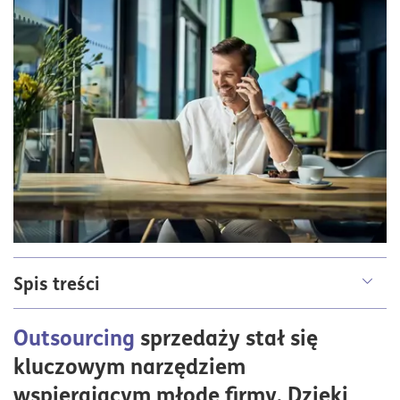
Spis treści
Na czym polega outsourcing sprzedaży?
Outsourcing
sprzedaży stał się
Outsourcing przedstawicieli handlowych a
kluczowym narzędziem
dystrybucja
wspierającym młode firmy. Dzięki