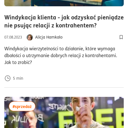
Windykacja klienta - jak odzyskać pieniądze
czas czyta
nie psując relacji z kontrahentem?
Alicja Hamkało
07.08.2023
Dod
Windykacja wierzytelności to działanie, które wymaga
dbałości o utrzymanie dobrych relacji z kontrahentami.
Jak to zrobić?
5
min
więcej artykułów z tagiem:#sprzedaż
#sprzedaż