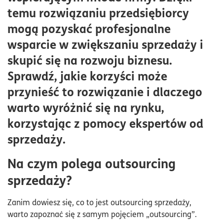
Korzyści zewnętrznego działu sprzedaży
temu rozwiązaniu przedsiębiorcy
Jakie firmy skorzystają na outsourcingu sprzedaży?
mogą pozyskać profesjonalne
wsparcie w zwiększaniu sprzedaży i
skupić się na rozwoju biznesu.
Sprawdź, jakie korzyści może
przynieść to rozwiązanie i dlaczego
warto wyróżnić się na rynku,
korzystając z pomocy ekspertów od
sprzedaży.
Na czym polega outsourcing
sprzedaży?
Zanim dowiesz się, co to jest outsourcing sprzedaży,
warto zapoznać się z samym pojęciem „outsourcing”.