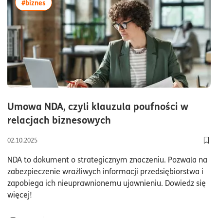
więcej artykułów z tagiem:#biznes
#biznes
Umowa NDA, czyli klauzula poufności w
czas czytania7minutya
relacjach biznesowych
02.10.2025
Dod
NDA to dokument o strategicznym znaczeniu. Pozwala na
zabezpieczenie wrażliwych informacji przedsiębiorstwa i
zapobiega ich nieuprawnionemu ujawnieniu. Dowiedz się
więcej!