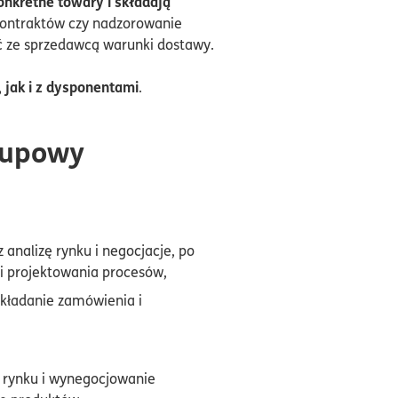
onkretne towary i składają
kontraktów czy nadzorowanie
ć ze sprzedawcą warunki dostawy.
 jak i z dysponentami
.
akupowy
 analizę rynku i negocjacje, po
 projektowania procesów,
składanie zamówienia i
e rynku i wynegocjowanie