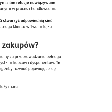
tym silne relacje nawiązywane
nymi w proces i handlowcami.
Ci stworzyć odpowiednią sieć
etnego klienta w Twoim lejku
e zakupów?
zialny za przeprowadzanie pełnego
Te
zystkim kupców i dysponentów.
ej, żeby rozwiać pojawiające się
eży m.in.: