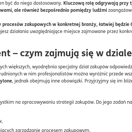
Kluczową rolę odgrywają przy 
en być do niego dostosowany.
stwami, ale również bezpośrednio pomiędzy ludźmi
zaangażowa
dy procesów zakupowych w konkretnej branży, łatwiej będzie 
ujesz działania uwzględniające miejsce zajmowane przez konkr
ent – czym zajmują się w dzial
 tych większych, wyodrębnia specjalny dział zakupów odpowied
rudnionych w nim profesjonalistów można wyróżnić przede ws
ylone
, jednak obejmują inne obowiązki. Przyjrzyjmy się im bliż
zystkim na opracowywaniu strategii zakupów. Do jego zadań nal
w,
ających zarządzanie procesem zakupowym,