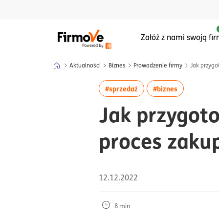
Menu główne serwisu
Załóż z nami swoją fi
Aktualności
Biznes
Prowadzenie firmy
Jak przygo
więcej artykułów z tagie
więcej artyk
#sprzedaż
#biznes
Jak przygoto
proces zaku
12.12.2022
8 min