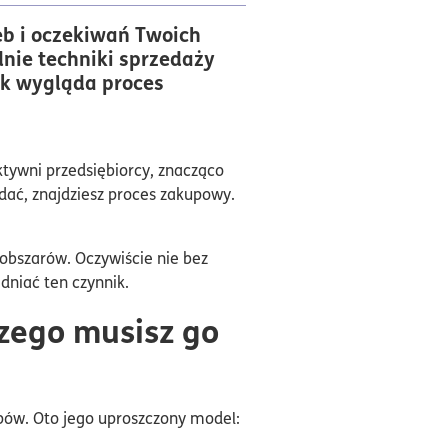
b i oczekiwań Twoich
dnie techniki sprzedaży
jak wygląda proces
tywni przedsiębiorcy, znacząco
adać, znajdziesz proces zakupowy.
obszarów. Oczywiście nie bez
dniać ten czynnik.
zego musisz go
apów. Oto jego uproszczony model: