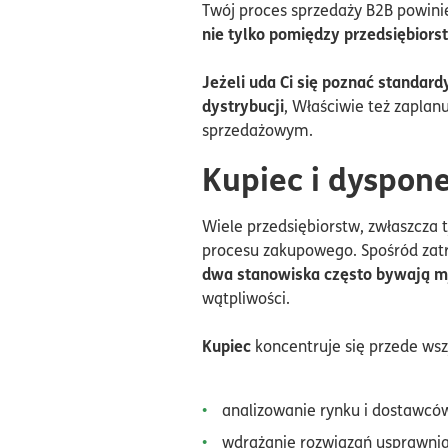
Twój proces sprzedaży B2B powini
nie tylko pomiędzy przedsiębior
Jeżeli uda Ci się poznać standar
dystrybucji
, Właściwie też zaplan
sprzedażowym.
Kupiec i dyspon
Wiele przedsiębiorstw, zwłaszcza
procesu zakupowego. Spośród zat
dwa stanowiska często bywają m
wątpliwości.
Kupiec
koncentruje się przede ws
analizowanie rynku i dostawcó
wdrażanie rozwiązań usprawni