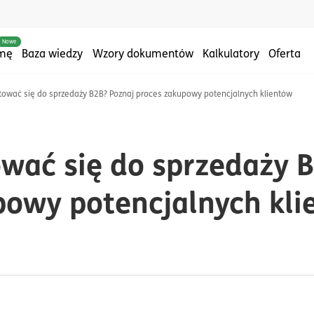
Nowe
rmę
Baza wiedzy
Wzory dokumentów
Kalkulatory
Oferta
tować się do sprzedaży B2B? Poznaj proces zakupowy potencjalnych klientów
m:#sprzedaż
ułów z tagiem:#biznes
wać się do sprzedaży 
powy potencjalnych kli