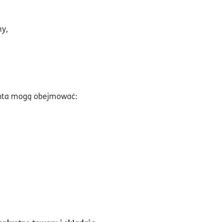
my,
nenta mogą obejmować: