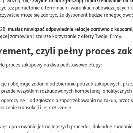
zwykle to oni zgłaszają zapotrzebowanie na k
dną ważną rolę:
być też pamiętanie o terminach i warunkach obowiązujących 
czywiście może się zdarzyć, że dysponent będzie renegocjowa
musisz nawiązać odpowiednie relacje zarówno z kupcami,
B2B,
ęcej zamówień i szersze korzystanie z oferty Twojej firmy.
urement, czyli pełny proces z
elą proces zakupowy na dwa podstawowe etapy:
kcję i obejmuje zadania od zbierania potrzeb zakupowych, przez
przede wszystkim rozbudowanych kompetencji analitycznych i
operacyjne – od zgłoszenia zapotrzebowania na zakup, przez 
zenie transakcji i jej rozliczenie.
 więc opracowanie jak najlepszych procedur, dokładne zbadani