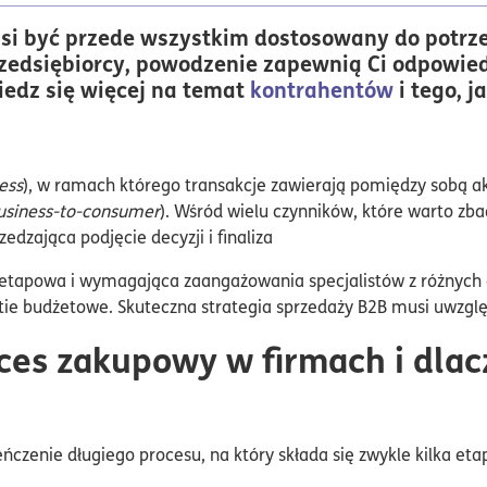
si być przede wszystkim dostosowany do potrze
przedsiębiorcy, powodzenie zapewnią Ci odpowie
iedz się więcej na temat
kontrahentów
i tego, 
ess
), w ramach którego transakcje zawierają pomiędzy sobą ak
usiness-to-consumer
). Wśród wielu czynników, które warto zb
dzająca podjęcie decyzji i finaliza
loetapowa i wymagająca zaangażowania specjalistów z różnych 
tie budżetowe. Skuteczna strategia sprzedaży B2B musi uwzglę
ces zakupowy w firmach i dlac
eńczenie długiego procesu, na który składa się zwykle kilka et