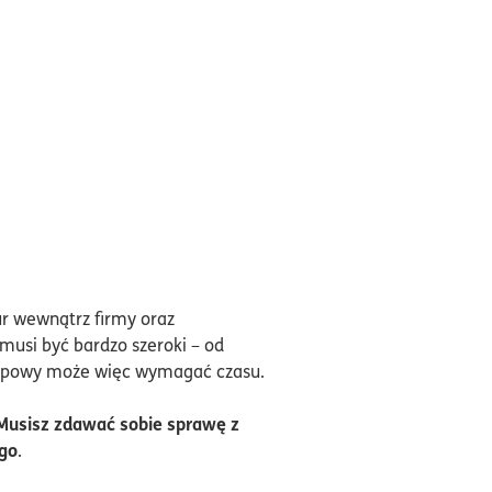
ur wewnątrz firmy oraz
usi być bardzo szeroki – od
akupowy może więc wymagać czasu.
Musisz zdawać sobie sprawę z
go
.