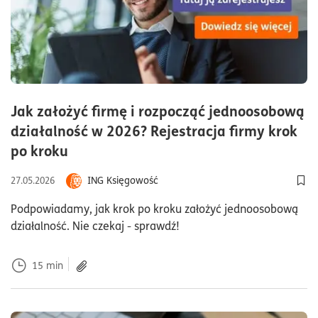
Jak założyć firmę i rozpocząć jednoosobową
działalność w 2026? Rejestracja firmy krok
czas czytania15minutyartykuł zawie
po kroku
ING Księgowość
27.05.2026
Dod
Podpowiadamy, jak krok po kroku założyć jednoosobową
działalność. Nie czekaj - sprawdź!
15
min