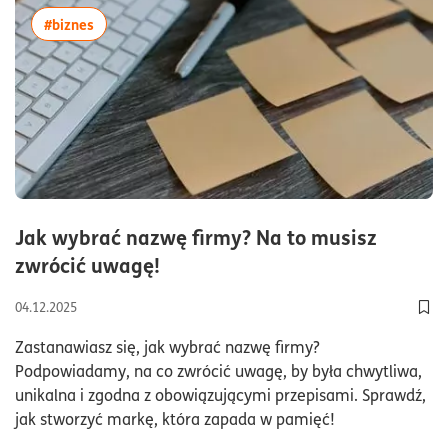
więcej artykułów z tagiem:#biznes
#biznes
Jak wybrać nazwę firmy? Na to musisz
czas czytania15minuty
zwrócić uwagę!
04.12.2025
Dod
Zastanawiasz się, jak wybrać nazwę firmy?
Podpowiadamy, na co zwrócić uwagę, by była chwytliwa,
unikalna i zgodna z obowiązującymi przepisami. Sprawdź,
jak stworzyć markę, która zapada w pamięć!