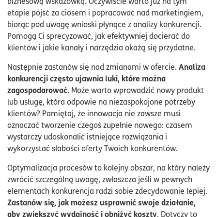
biznesową wskazówką. Oczywiście warto już na tym
etapie pójść za ciosem i popracować nad marketingiem,
biorąc pod uwagę wnioski płynące z analizy konkurencji.
Pomogą Ci sprecyzować, jak efektywniej docierać do
klientów i jakie kanały i narzędzia okażą się przydatne.
Analiza
Następnie zastanów się nad zmianami w ofercie.
konkurencji często ujawnia luki, które można
zagospodarować
. Może warto wprowadzić nowy produkt
lub usługę, która odpowie na niezaspokojone potrzeby
klientów? Pamiętaj, że innowacja nie zawsze musi
oznaczać tworzenie czegoś zupełnie nowego: czasem
wystarczy udoskonalić istniejące rozwiązania i
wykorzystać słabości oferty Twoich konkurentów.
Optymalizacja procesów to kolejny obszar, na który należy
zwrócić szczególną uwagę, zwłaszcza jeśli w pewnych
elementach konkurencja radzi sobie zdecydowanie lepiej.
Zastanów się, jak możesz usprawnić swoje działanie,
aby zwiększyć wydajność i obniżyć koszty
. Dotyczy to