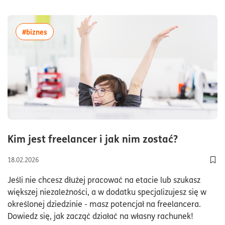
więcej artykułów z tagiem:#biznes
#biznes
czas czyt
Kim jest freelancer i jak nim zostać?
18.02.2026
Doda
Jeśli nie chcesz dłużej pracować na etacie lub szukasz
większej niezależności, a w dodatku specjalizujesz się w
określonej dziedzinie - masz potencjał na freelancera.
Dowiedz się, jak zacząć działać na własny rachunek!