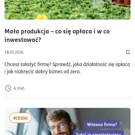
Mała produkcja – co się opłaca i w co
czas czytania6minuty
inwestować?
18.05.2026
Dod
Chcesz założyć firmę? Sprawdź, jaka działalność się opłaca
i jak rozkręcić dobry biznes od zera.
6
min
więcej artykułów z tagiem:#CEIDG
#CEIDG