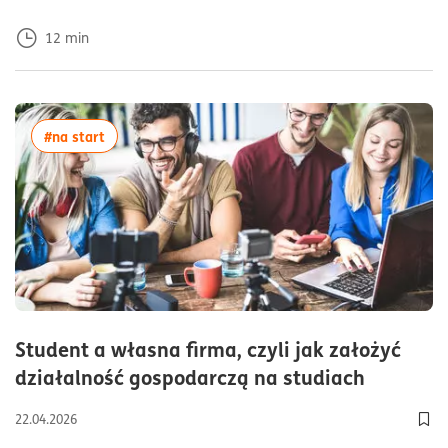
12
min
więcej artykułów z tagiem:#na start
#na start
Student a własna firma, czyli jak założyć
czas czy
działalność gospodarczą na studiach
22.04.2026
Dod