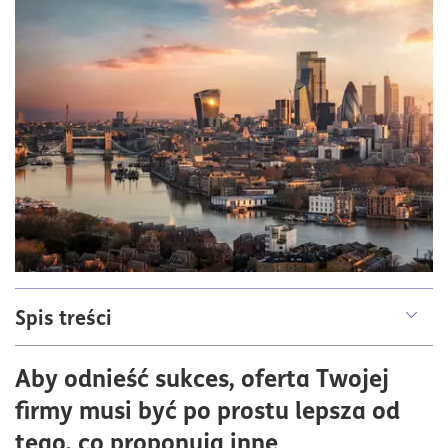
Spis treści
Dlaczego analiza konkurencji jest ważna dla rozwoju
Aby odnieść sukces, oferta Twojej
firmy?
firmy musi być po prostu lepsza od
Narzędzia wspomagające analizę konkurencji
tego, co proponują inne