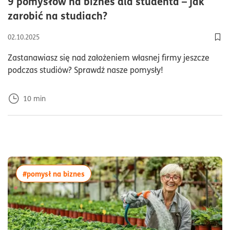
9 pomysłów na biznes dla studenta – jak
czas czytania10minuty
zarobić na studiach?
02.10.2025
Dod
Zastanawiasz się nad założeniem własnej firmy jeszcze
podczas studiów? Sprawdź nasze pomysły!
10
min
więcej artykułów z tagiem:#pomysł na bizn
#pomysł na biznes