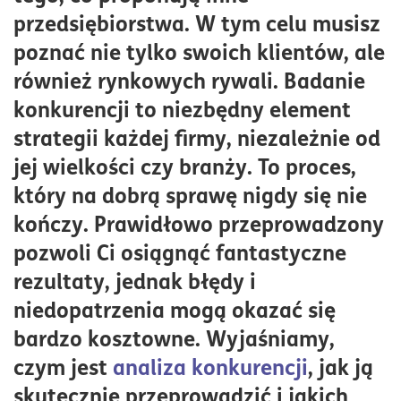
Legalne i etyczne metody zbierania danych o
przedsiębiorstwa. W tym celu musisz
konkurencji
poznać nie tylko swoich klientów, ale
Na jakie aspekty działalności konkurentów warto
również rynkowych rywali. Badanie
zwrócić uwagę?
konkurencji to niezbędny element
Analiza SWOT w ocenie konkurencji
strategii każdej firmy, niezależnie od
Jakie są najczęstsze błędy podczas analizy
jej wielkości czy branży. To proces,
konkurencji i jak ich uniknąć?
który na dobrą sprawę nigdy się nie
Jakie działania podjąć po przeprowadzeniu analizy?
kończy. Prawidłowo przeprowadzony
Wpływ analizy konkurencji na strategię firmy
pozwoli Ci osiągnąć fantastyczne
rezultaty, jednak błędy i
niedopatrzenia mogą okazać się
bardzo kosztowne. Wyjaśniamy,
czym jest
analiza konkurencji
, jak ją
skutecznie przeprowadzić i jakich