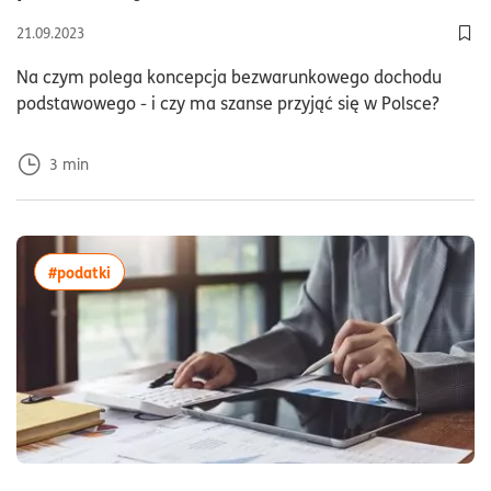
21.09.2023
Dod
Na czym polega koncepcja bezwarunkowego dochodu
podstawowego - i czy ma szanse przyjąć się w Polsce?
3
min
więcej artykułów z tagiem:#podatki
#podatki