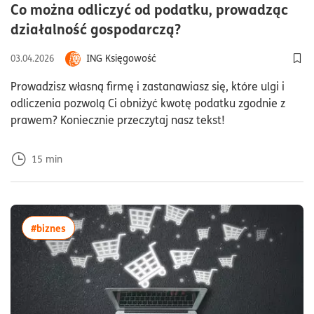
Co można odliczyć od podatku, prowadząc
czas czytania15min
działalność gospodarczą?
ING Księgowość
03.04.2026
Dod
Prowadzisz własną firmę i zastanawiasz się, które ulgi i
odliczenia pozwolą Ci obniżyć kwotę podatku zgodnie z
prawem? Koniecznie przeczytaj nasz tekst!
15
min
więcej artykułów z tagiem:#biznes
#biznes