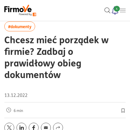
4
więcej artykułów z tagiem:#dokumenty
#dokumenty
Chcesz mieć porządek w
firmie? Zadbaj o
prawidłowy obieg
dokumentów
13.12.2022
6 min
Doda
Opublikuj artykuł na portalu
Opublikuj artykuł na portalu
Opublikuj artykuł na portalu
Wyślij przez
twitter
mail
linkedin
facebook