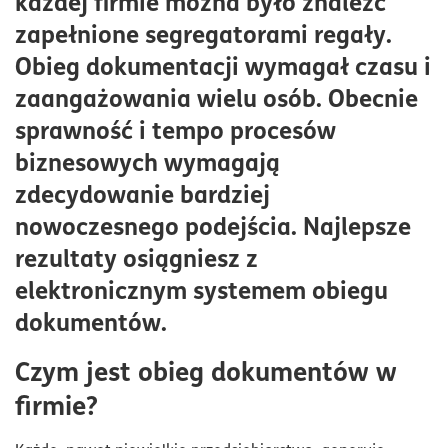
każdej firmie można było znaleźć
Tradycyjny i elektroniczny sposób zarządzania
zapełnione segregatorami regały.
dokumentacją w firmie
Obieg dokumentacji wymagał czasu i
Wdrożenie elektronicznego obiegu dokumentów – na
zaangażowania wielu osób. Obecnie
co zwrócić uwagę?
sprawność i tempo procesów
biznesowych wymagają
zdecydowanie bardziej
nowoczesnego podejścia. Najlepsze
rezultaty osiągniesz z
elektronicznym systemem obiegu
dokumentów.
Czym jest obieg dokumentów w
firmie?