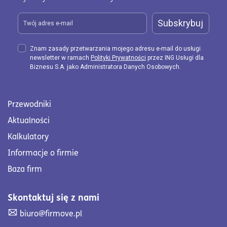
Subskrybuj
Znam zasady przetwarzania mojego adresu e-mail do usługi
newsletter w ramach
Polityki Prywatności
przez ING Usługi dla
Biznesu S.A. jako Administratora Danych Osobowych.
Przewodniki
Aktualności
Kalkulatory
Informacje o firmie
Baza firm
Skontaktuj się z nami
Skontaktuj się z nami. Wyślij mail na adres biuro@firmove
biuro@firmove.pl