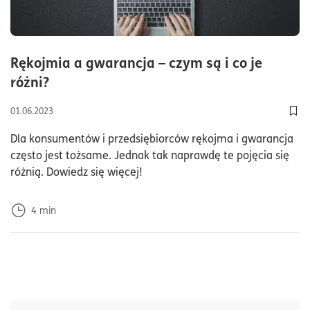
Rękojmia a gwarancja – czym są i co je
czas czytania4minuty
różni?
01.06.2023
Dod
Dla konsumentów i przedsiębiorców rękojma i gwarancja
często jest tożsame. Jednak tak naprawdę te pojęcia się
różnią. Dowiedz się więcej!
4
min