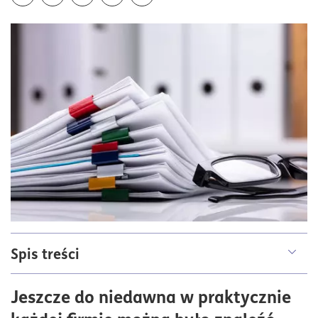
Udostępnij z funkcją systemu
Spis treści
Czym jest obieg dokumentów w firmie?
Jeszcze do niedawna w praktycznie
Zagrożenia związane z zarządzaniem dokumentami