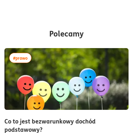
Polecamy
więcej artykułów z tagiem:#prawo
#prawo
Co to jest bezwarunkowy dochód
czas czytania3minuty
podstawowy?