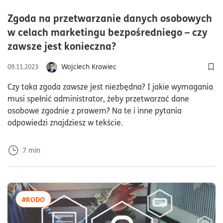
Zgoda na przetwarzanie danych osobowych
w celach marketingu bezpośredniego – czy
czas czytania7minuty
zawsze jest konieczna?
Wojciech Krawiec
09.11.2023
Dod
Czy taka zgoda zawsze jest niezbędna? I jakie wymagania
musi spełnić administrator, żeby przetwarzać dane
osobowe zgodnie z prawem? Na te i inne pytania
odpowiedzi znajdziesz w tekście.
7
min
więcej artykułów z tagiem:#RODO
#RODO