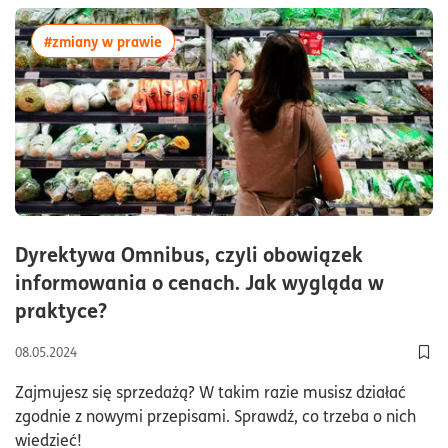
więcej artykułów z tagiem:#zmiany w prawi
#zmiany w prawie
Dyrektywa Omnibus, czyli obowiązek
informowania o cenach. Jak wygląda w
czas czytania8minuty
praktyce?
08.05.2024
Dod
Zajmujesz się sprzedażą? W takim razie musisz działać
zgodnie z nowymi przepisami. Sprawdź, co trzeba o nich
wiedzieć!