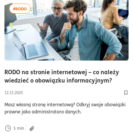
więcej artykułów z tagiem:#RODO
#RODO
RODO na stronie internetowej – co należy
czas cz
wiedzieć o obowiązku informacyjnym?
12.11.2025
Dod
Masz własną stronę internetową? Odkryj swoje obowiązki
prawne jako administratora danych.
5
min