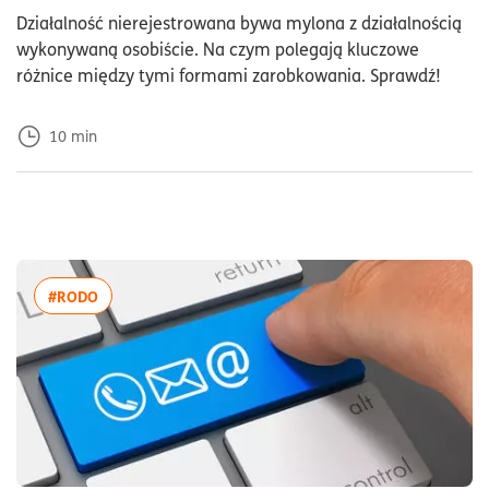
Dod
Działalność nierejestrowana bywa mylona z działalnością
wykonywaną osobiście. Na czym polegają kluczowe
różnice między tymi formami zarobkowania. Sprawdź!
10
min
więcej artykułów z tagiem:#RODO
#RODO