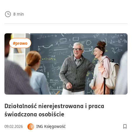
8
min
więcej artykułów z tagiem:#prawo
#prawo
Działalność nierejestrowana i praca
czas czytania10minuty
świadczona osobiście
ING Księgowość
09.02.2026