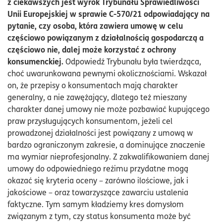
z ciekawszych jest wyrok Trybunału Sprawiedliwości
Unii Europejskiej w sprawie C-570/21 odpowiadający na
pytanie, czy osoba, która zawiera umowę w celu
częściowo powiązanym z działalnością gospodarczą a
częściowo nie, dalej może korzystać z ochrony
konsumenckiej.
Odpowiedź Trybunału była twierdząca,
choć uwarunkowana pewnymi okolicznościami. Wskazał
on, że przepisy o konsumentach mają charakter
generalny, a nie zawężający, dlatego też mieszany
charakter danej umowy nie może pozbawiać kupującego
praw przysługujących konsumentom, jeżeli cel
prowadzonej działalności jest powiązany z umową w
bardzo ograniczonym zakresie, a dominujące znaczenie
ma wymiar nieprofesjonalny. Z zakwalifikowaniem danej
umowy do odpowiedniego reżimu przydatne mogą
okazać się kryteria oceny – zarówno ilościowe, jak i
jakościowe – oraz towarzyszące zawarciu ustalenia
faktyczne. Tym samym kładziemy kres domysłom
związanym z tym, czy status konsumenta może być