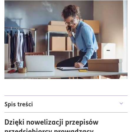
Spis treści
Uprawnienia konsumenta – kwestie definicji
Dzięki nowelizacji przepisów
Dlaczego warto być konsumentem?
przedsiębiorcy prowadzący