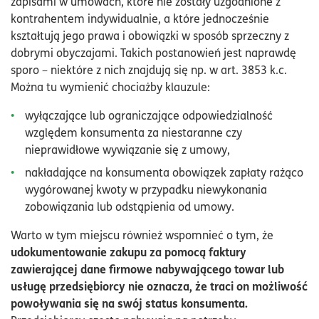
zapisami w umowach, które nie zostały uzgodnione z
kontrahentem indywidualnie, a które jednocześnie
kształtują jego prawa i obowiązki w sposób sprzeczny z
dobrymi obyczajami. Takich postanowień jest naprawdę
sporo – niektóre z nich znajdują się np. w art. 3853 k.c.
Można tu wymienić chociażby klauzule:
wyłączające lub ograniczające odpowiedzialność
względem konsumenta za niestaranne czy
nieprawidłowe wywiązanie się z umowy,
nakładające na konsumenta obowiązek zapłaty rażąco
wygórowanej kwoty w przypadku niewykonania
zobowiązania lub odstąpienia od umowy.
Warto w tym miejscu również wspomnieć o tym, że
udokumentowanie zakupu za pomocą faktury
zawierającej dane firmowe nabywającego towar lub
usługę przedsiębiorcy nie oznacza, że traci on możliwość
powoływania się na swój status konsumenta.