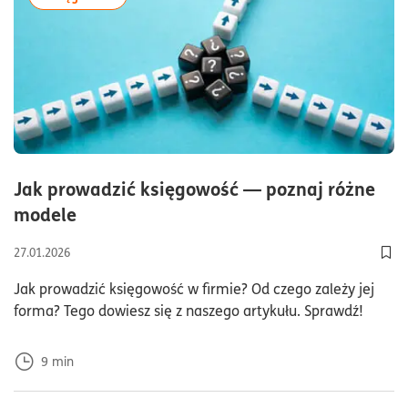
Jak prowadzić księgowość — poznaj różne
czas czytania9minuty
modele
27.01.2026
Dod
Jak prowadzić księgowość w firmie? Od czego zależy jej
forma? Tego dowiesz się z naszego artykułu. Sprawdź!
9
min