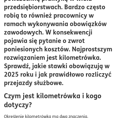
Dokumentacja i ewidencja: co jest konieczne?
przedsiębiorstwach. Bardzo często
Limity kilometrówki i ryczałt
robią to również pracownicy w
ramach wykonywania obowiązków
zawodowych. W konsekwencji
pojawia się pytanie o zwrot
poniesionych kosztów. Najprostszym
rozwiązaniem jest kilometrówka.
Sprawdź, jakie stawki obowiązują w
2025 roku i jak prawidłowo rozliczyć
przejazdy służbowe.
Czym jest kilometrówka i kogo
dotyczy?
Określenie kilometrówka ma dwa znaczenia.