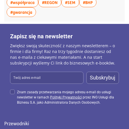
więcej artykułów z tagiem:#współpraca
więcej artykułów z tagiem:#REGON
więcej artykułów z tagiem:
więcej artykułów z
#współpraca
#REGON
#SEM
#BHP
więcej artykułów z tagiem:#gwarancja
#gwarancja
Zapisz się na newsletter
Zwiększ swoją skuteczność z naszym newsletterem – o
firmie i dla firmy! Raz na trzy tygodnie dostaniesz od
nas e-maila z ciekawymi materiałami. A na start
subskrypcji wyślemy Ci link do biznesowych e-booków.
Subskrybuj
Znam zasady przetwarzania mojego adresu e-mail do usługi
newsletter w ramach
Polityki Prywatności
przez ING Usługi dla
Biznesu S.A. jako Administratora Danych Osobowych.
Przewodniki