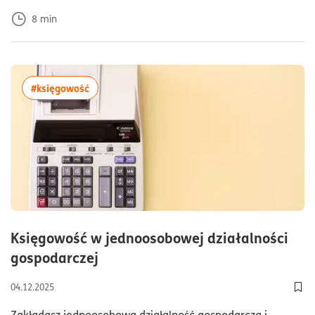
8
min
więcej artykułów z tagiem:#księgowość
#księgowość
Księgowość w jednoosobowej działalności
czas czytania15minuty
gospodarczej
04.12.2025
Dod
Zakładasz jednoosobową działalność gospodarczą i