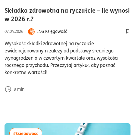
Składka zdrowotna na ryczałcie – ile wynosi
czas czytania8minuty
w 2026 r.?
ING Księgowość
07.04.2026
Dod
Wysokość składki zdrowotnej na ryczałcie
ewidencjonowanym zależy od podstawy średniego
wynagrodzenia w czwartym kwartale oraz wysokości
rocznego przychodu. Przeczytaj artykuł, aby poznać
konkretne wartości!
8
min
więcej artykułów z tagiem:#księgowość
#księgowość