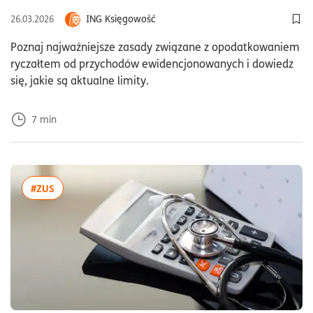
ING Księgowość
26.03.2026
Dod
Poznaj najważniejsze zasady związane z opodatkowaniem
ryczałtem od przychodów ewidencjonowanych i dowiedz
się, jakie są aktualne limity.
7
min
więcej artykułów z tagiem:#ZUS
#ZUS