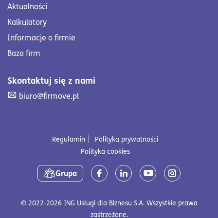
Aktualności
Kalkulatory
Informacje o firmie
Baza firm
Skontaktuj się z nami
Skontaktuj się z nami. Wyślij mail na adres biuro@firmove
biuro@firmove.pl
Regulamin
Polityka prywatności
Polityka cookies
Media społecznościowe
Grupa
© 2022-2026 ING Usługi dla Biznesu S.A. Wszystkie prawa
zastrzeżone.