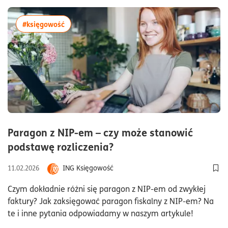
więcej artykułów z tagiem:#księgowość
#księgowość
Paragon z NIP-em – czy może stanowić
czas czytania8minuty
podstawę rozliczenia?
ING Księgowość
11.02.2026
Dod
Czym dokładnie różni się paragon z NIP-em od zwykłej
faktury? Jak zaksięgować paragon fiskalny z NIP-em? Na
te i inne pytania odpowiadamy w naszym artykule!