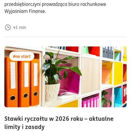
przedsiębiorczyni prowadząca biuro rachunkowe
Wyjaśniam Finanse.
41
min
więcej artykułów z tagiem:#na start
#na start
Stawki ryczałtu w 2026 roku – aktualne
czas czytania7minuty
limity i zasady