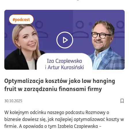
więcej artykułów z tagiem:#podcast
#podcast
Optymalizacja kosztów jako low hanging
czas czyt
fruit w zarządzaniu finansami firmy
30.10.2025
Dod
W kolejnym odcinku naszego podcastu Rozmowy o
biznesie dowiesz się, jak najlepiej optymalizować koszty w
firmie. A opowiada o tym Izabela Czaplewska –