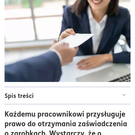
Spis treści
Czym jest zaświadczenie o zarobkach?
Każdemu pracownikowi przysługuje
Jakie informacje muszą znaleźć się w zaświadczeniu
prawo do otrzymania zaświadczenia
o zarobkach?
o zarobkach. Wystarczy, że o