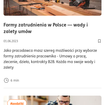
Formy zatrudnienia w Polsce — wady i
czas czytania6minuty
zalety umów
01.06.2023
Dod
Jako pracodawca masz szereg możliwości przy wyborze
formy zatrudnienia pracownika - Umowy o pracę,
zlecenie, dzieło, kontrakty B2B. Każda ma swoje wady i
zalety
6
min
więcej artykułów z tagiem:#podatki
#podatki