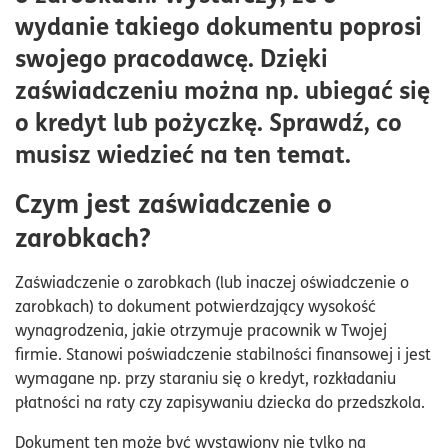
Sytuacje, w których koniecznie jest wystawienie
wydanie takiego dokumentu poprosi
zaświadczenie o zarobkach
swojego pracodawcę. Dzięki
Czy pracodawca ma obowiązek wydać zaświadczenie
zaświadczeniu można np. ubiegać się
o zarobkach?
o kredyt lub pożyczkę. Sprawdź, co
musisz wiedzieć na ten temat.
Czym jest zaświadczenie o
zarobkach?
Zaświadczenie o zarobkach (lub inaczej oświadczenie o
zarobkach) to dokument potwierdzający wysokość
wynagrodzenia, jakie otrzymuje pracownik w Twojej
firmie. Stanowi poświadczenie stabilności finansowej i jest
wymagane np. przy staraniu się o kredyt, rozkładaniu
płatności na raty czy zapisywaniu dziecka do przedszkola.
Dokument ten może być wystawiony nie tylko na