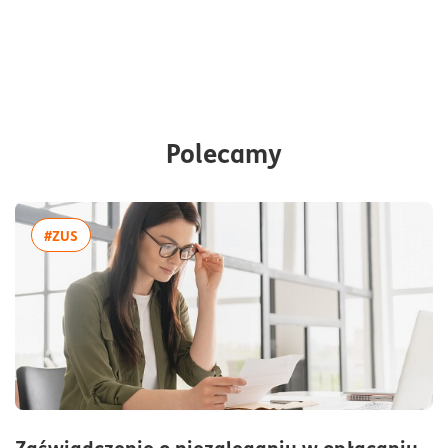
Polecamy
więcej artykułów z tagiem:#ZUS
#ZUS
Zaświadczenie o niezaleganiu w opłacaniu