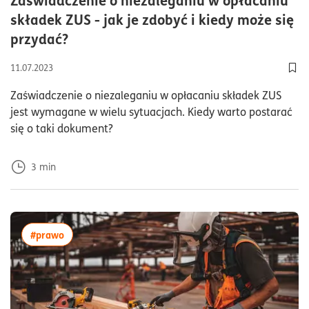
składek ZUS - jak je zdobyć i kiedy może się
czas czytania3minuty
przydać?
11.07.2023
Dod
Zaświadczenie o niezaleganiu w opłacaniu składek ZUS
jest wymagane w wielu sytuacjach. Kiedy warto postarać
się o taki dokument?
3
min
więcej artykułów z tagiem:#prawo
#prawo