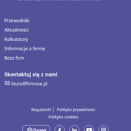
Przewodniki
Aktualności
Kalkulatory
Informacje o firmie
Baza firm
Skontaktuj się z nami
Skontaktuj się z nami. Wyślij mail na adres biuro@firmove
biuro@firmove.pl
Regulamin
Polityka prywatności
Polityka cookies
Media społecznościowe
Grupa