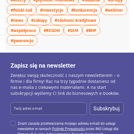
więcej artykułów z tagiem:#Polski Ład
więcej artykułów z tagiem:#inwesty
więcej artykułów 
więce
#Polski Ład
#inwestycje
#konkurencja
#webinar
więcej artykułów z tagiem:#news
więcej artykułów z tagiem:#zakupy
więcej artykułów z
#news
#zakupy
#zdolność kredytowa
więcej artykułów z tagiem:#współpraca
więcej artykułów z tagiem:#REGON
więcej artykułów z tagiem:
więcej artykułów z
#współpraca
#REGON
#SEM
#BHP
więcej artykułów z tagiem:#gwarancja
#gwarancja
Zapisz się na newsletter
Zwiększ swoją skuteczność z naszym newsletterem – o
firmie i dla firmy! Raz na trzy tygodnie dostaniesz od
nas e-maila z ciekawymi materiałami. A na start
subskrypcji wyślemy Ci link do biznesowych e-booków.
Subskrybuj
Znam zasady przetwarzania mojego adresu e-mail do usługi
newsletter w ramach
Polityki Prywatności
przez ING Usługi dla