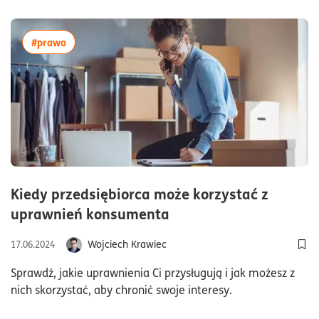
więcej artykułów z tagiem:#prawo
#prawo
Kiedy przedsiębiorca może korzystać z
czas czytania8minuty
uprawnień konsumenta
Wojciech Krawiec
17.06.2024
Dod
Sprawdź, jakie uprawnienia Ci przysługują i jak możesz z
nich skorzystać, aby chronić swoje interesy.