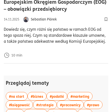
Europejskim Okręgiem Gospodarczym (EOG)
czas czytania10mi
– obowiązki przedsiębiorcy
Sebastian Piórek
14.11.2025
Dod
Dowiedz się, czym różni się państwo w ramach EOG od
tego spoza niej. Czym są standardowe klauzule umowne,
a także państwa adekwatne według Komisji Europejskiej.
10
min
Przeglądaj tematy
więcej artykułów z tagiem:#na start
więcej artykułów z tagiem:#biznes
więcej artykułów z tagiem:#p
więcej artyku
#na start
#biznes
#podatki
#marketing
więcej artykułów z tagiem:#księgowość
więcej artykułów z tagiem:#strateg
więcej artykułów z
więcej 
#księgowość
#strategia
#pracownicy
#prawo