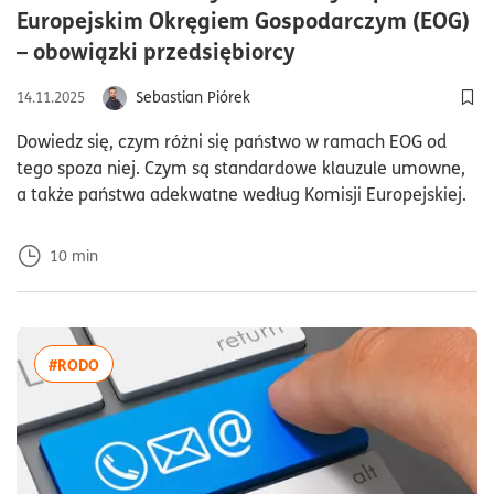
Europejskim Okręgiem Gospodarczym (EOG)
czas czytania10mi
– obowiązki przedsiębiorcy
Sebastian Piórek
14.11.2025
Dod
Dowiedz się, czym różni się państwo w ramach EOG od
tego spoza niej. Czym są standardowe klauzule umowne,
a także państwa adekwatne według Komisji Europejskiej.
10
min
więcej artykułów z tagiem:#RODO
#RODO