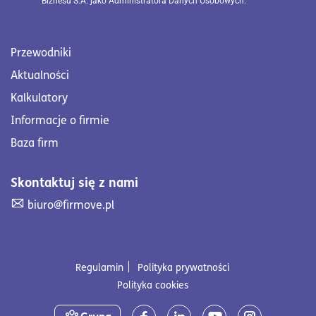
Biznesu S.A. jako Administratora Danych Osobowych.
Przewodniki
Aktualności
Kalkulatory
Informacje o firmie
Baza firm
Skontaktuj się z nami
Skontaktuj się z nami. Wyślij mail na adres biuro@firmove
biuro@firmove.pl
Regulamin
Polityka prywatności
Polityka cookies
Media społecznościowe