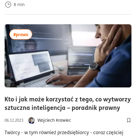
8
min
więcej artykułów z tagiem:#prawo
#prawo
Kto i jak może korzystać z tego, co wytworzy
czas 
sztuczna inteligencja – poradnik prawny
Wojciech Krawiec
06.12.2023
Dod
Twórcy - w tym również przedsiębiorcy - coraz częściej