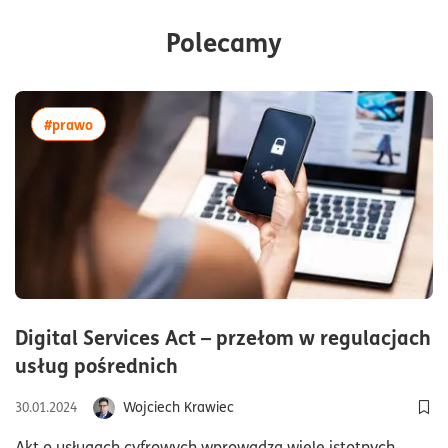
Polecamy
więcej artykułów z tagiem:#prawo
#prawo
Digital Services Act – przełom w regulacjach
czas czytania8minuty
usług pośrednich
Wojciech Krawiec
30.01.2024
Dod
Akt o usługach cyfrowych wprowadza wiele istotnych