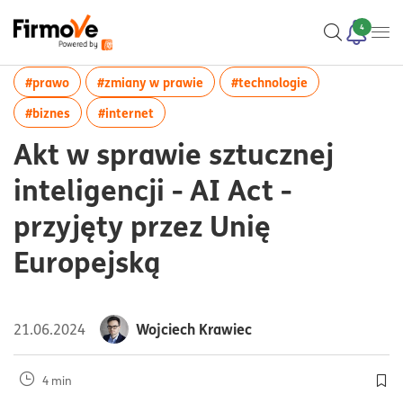
4
więcej artykułów z tagiem:#prawo
więcej artykułów z tagiem:#zmia
więcej artykułó
#prawo
#zmiany w prawie
#technologie
więcej artykułów z tagiem:#biznes
więcej artykułów z tagiem:#internet
#biznes
#internet
Akt w sprawie sztucznej
inteligencji - AI Act -
przyjęty przez Unię
Europejską
Wojciech Krawiec
21.06.2024
4 min
Doda