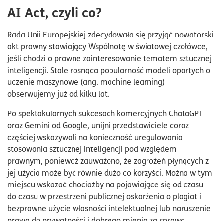
AI Act, czyli co?
Rada Unii Europejskiej zdecydowała się przyjąć nowatorski
akt prawny stawiający Wspólnotę w światowej czołówce,
jeśli chodzi o prawne zainteresowanie tematem sztucznej
inteligencji. Stale rosnąca popularność modeli opartych o
uczenie maszynowe (ang. machine learning)
obserwujemy już od kilku lat.
Po spektakularnych sukcesach komercyjnych ChataGPT
oraz Gemini od Google, unijni przedstawiciele coraz
częściej wskazywali na konieczność uregulowania
stosowania sztucznej inteligencji pod względem
prawnym, ponieważ zauważono, że zagrożeń płynących z
jej użycia może być równie dużo co korzyści. Można w tym
miejscu wskazać chociażby na pojawiające się od czasu
do czasu w przestrzeni publicznej oskarżenia o plagiat i
bezprawne użycie własności intelektualnej lub naruszenie
prawa do prywatności i dobrego mienia za sprawą