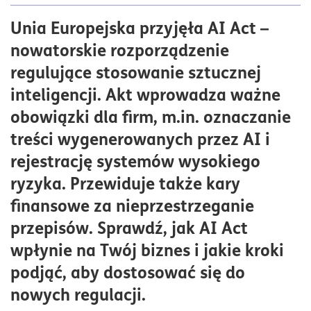
AI Act, czyli co?
Unia Europejska przyjęła AI Act –
Najważniejsze obszary regulacji AI Act
nowatorskie rozporządzenie
Organy monitorujące AI Act
regulujące stosowanie sztucznej
Perspektywa przedsiębiorcy
inteligencji. Akt wprowadza ważne
Wejście w życie aktu
obowiązki dla firm, m.in. oznaczanie
treści wygenerowanych przez AI i
rejestrację systemów wysokiego
ryzyka. Przewiduje także kary
finansowe za nieprzestrzeganie
przepisów. Sprawdź, jak AI Act
wpłynie na Twój biznes i jakie kroki
podjąć, aby dostosować się do
nowych regulacji.