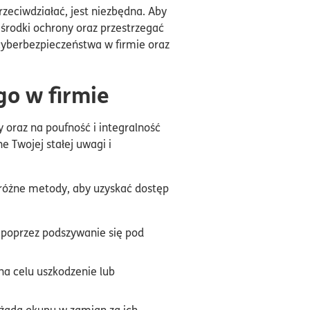
eciwdziałać, jest niezbędna. Aby
 środki ochrony oraz przestrzegać
cyberbezpieczeństwa w firmie oraz
go w firmie
 oraz na poufność i integralność
 Twojej stałej uwagi i
różne metody, aby uzyskać dostęp
a, poprzez podszywanie się pod
na celu uszkodzenie lub
żąda okupu w zamian za ich