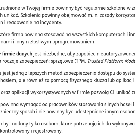
trudnione w Twojej firmie powinny być regularnie szkolone w 
ch unikać. Szkolenia powinny obejmować m.in. zasady korzysta
ń i reagowanie na incydenty.
 które firma powinna stosować na wszystkich komputerach i in
ojanami i innym złośliwym oprogramowaniem.
 firmie danych
jest niezbędne, aby zapobiec nieautoryzowane
 rodzaje zabezpieczeń: sprzętowe (TPM,
Trusted Platform Mod
re jest jedną z lepszych metod zabezpieczenia dostępu do syste
hasłem, ale również za pomocą fizycznego klucza lub aplikacji 
raz aplikacji wykorzystywanych w firmie pozwolą Ci unikać z
a powinna wymagać od pracowników stosowania silnych haseł i 
pieczny sposób i nie powinny być udostępniane innym osobo
on być nadany tylko osobom, które potrzebują ich do wykonywan
kontrolowany i rejestrowany.