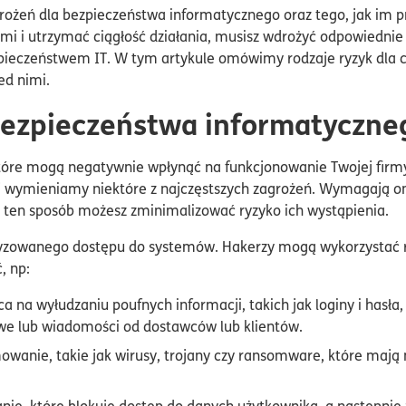
żeń dla bezpieczeństwa informatycznego oraz tego, jak im prz
ami i utrzymać ciągłość działania, musisz wdrożyć odpowiednie
pieczeństwem IT. W tym artykule omówimy rodzaje ryzyk dla 
ed nimi.
bezpieczeństwa informatyczne
które mogą negatywnie wpłynąć na funkcjonowanie Twojej firmy
wymieniamy niektóre z najczęstszych zagrożeń. Wymagają one
w ten sposób możesz zminimalizować ryzyko ich wystąpienia.
yzowanego dostępu do systemów. Hakerzy mogą wykorzystać 
, np:
ca na wyłudzaniu poufnych informacji, takich jak loginy i hasł
e lub wiadomości od dostawców lub klientów.
owanie, takie jak wirusy, trojany czy ransomware, które mają 
e, które blokuje dostęp do danych użytkownika, a następnie 