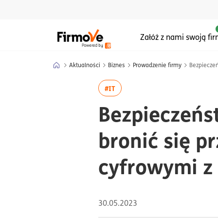
Menu główne serwisu
Załóż z nami swoją fi
Aktualności
Biznes
Prowadzenie firmy
Bezpieczeń
więcej artykułów z tagiem:#IT
#IT
Bezpieczeńst
bronić się p
cyfrowymi z
30.05.2023