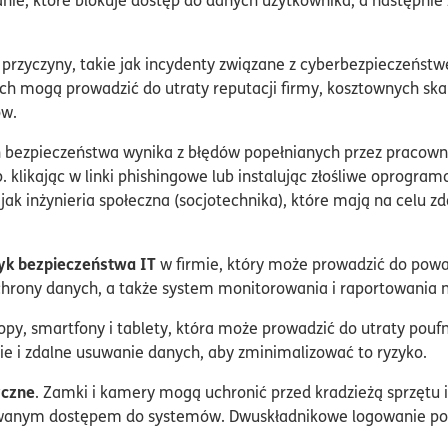
rzyczyny, takie jak incydenty związane z cyberbezpieczeństwe
ych mogą prowadzić do utraty reputacji firmy, kosztownych ska
ów.
ń bezpieczeństwa wynika z błędów popełnianych przez pracow
 klikając w linki phishingowe lub instalując złośliwe oprogram
jak inżynieria społeczna (socjotechnika), które mają na celu z
tyk bezpieczeństwa IT
w firmie, który może prowadzić do pow
hrony danych, a także system monitorowania i raportowania 
ptopy, smartfony i tablety, która może prowadzić do utraty pou
ie i zdalne usuwanie danych, aby zminimalizować to ryzyko.
yczne
. Zamki i kamery mogą uchronić przed kradzieżą sprzętu i
owanym dostępem do systemów. Dwuskładnikowe logowanie pom