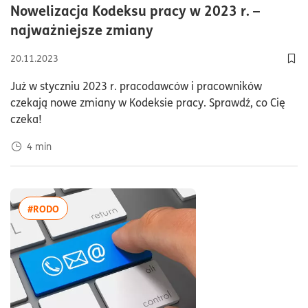
Nowelizacja Kodeksu pracy w 2023 r. –
czas czytania4minuty
najważniejsze zmiany
20.11.2023
Dod
Już w styczniu 2023 r. pracodawców i pracowników
czekają nowe zmiany w Kodeksie pracy. Sprawdź, co Cię
czeka!
4
min
więcej artykułów z tagiem:#RODO
#RODO