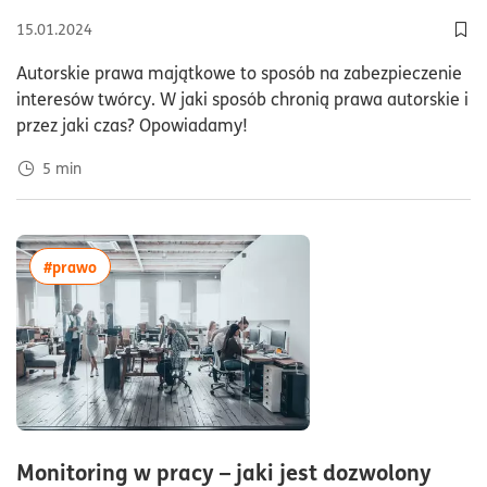
15.01.2024
Dod
Autorskie prawa majątkowe to sposób na zabezpieczenie
interesów twórcy. W jaki sposób chronią prawa autorskie i
przez jaki czas? Opowiadamy!
5
min
więcej artykułów z tagiem:#prawo
#prawo
Monitoring w pracy – jaki jest dozwolony