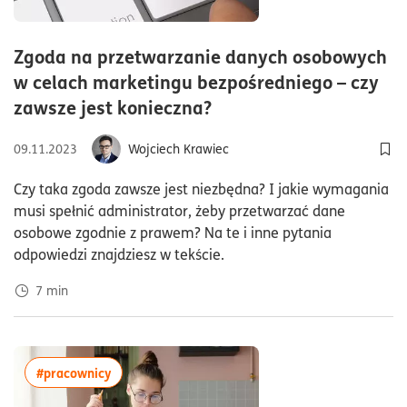
Zgoda na przetwarzanie danych osobowych
w celach marketingu bezpośredniego – czy
czas czytania7minuty
zawsze jest konieczna?
09.11.2023
Wojciech Krawiec
Dod
Czy taka zgoda zawsze jest niezbędna? I jakie wymagania
musi spełnić administrator, żeby przetwarzać dane
osobowe zgodnie z prawem? Na te i inne pytania
odpowiedzi znajdziesz w tekście.
7
min
więcej artykułów z tagiem:#pracownicy
#pracownicy