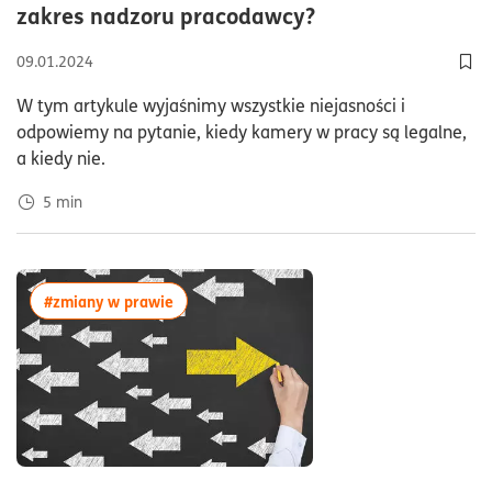
czas czytania5m
zakres nadzoru pracodawcy?
09.01.2024
Dod
W tym artykule wyjaśnimy wszystkie niejasności i
odpowiemy na pytanie, kiedy kamery w pracy są legalne,
a kiedy nie.
5
min
więcej artykułów z tagiem:#zmiany w prawi
#zmiany w prawie