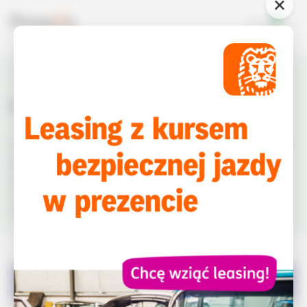
4
Aktualności
Prawo
Prawo
informacje dotyczące zapisów
W tym miejscu znajdziesz
prawnych związanych z prowadzeniem firmy
. Prawo
gospodarcze i konsumenta, prawo pracy i oczywiście
ochrona danych osobowych - wszystko, co musisz
wiedzieć, żeby Twój biznes działał zgodnie z literą prawa.
Wszystkie
(933)