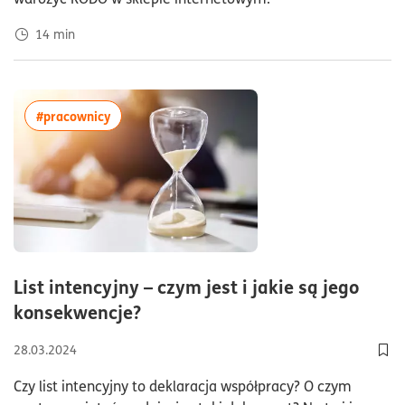
14
min
więcej artykułów z tagiem:#pracownicy
#pracownicy
List intencyjny – czym jest i jakie są jego
czas czytania5minuty
konsekwencje?
28.03.2024
Doda
Czy list intencyjny to deklaracja współpracy? O czym