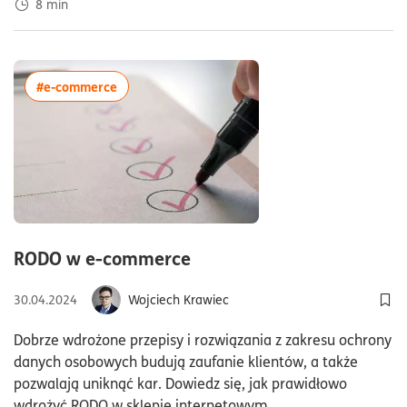
Finansowanie działalności gospodarczej
(56)
Biznes
(383)
8
min
Rozwiń/Zwiń
Podatki
(152)
Kadry i płace
(81)
ESG
(36)
Księgowość
(51)
więcej artykułów z tagiem:#e-commerce
#e-commerce
Logistyka
(5)
ZUS
(41)
Założenie firmy
(64)
Outsourcing
(3)
Prowadzenie firmy
(209)
AI w biznesie
(21)
czas czytania14minuty
RODO w e-commerce
30.04.2024
Wojciech Krawiec
Dod
Dobrze wdrożone przepisy i rozwiązania z zakresu ochrony
danych osobowych budują zaufanie klientów, a także
pozwalają uniknąć kar. Dowiedz się, jak prawidłowo
wdrożyć RODO w sklepie internetowym.