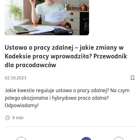
Ustawa o pracy zdalnej – jakie zmiany w
Kodeksie pracy wprowadziła? Przewodnik
czas czytania9minuty
dla pracodawców
02.10.2023
Dod
Jakie kwestie reguluje ustawa o pracy zdalnej? Na czym
polega okazjonalna i hybrydowa praca zdalna?
Odpowiadamy!
9
min