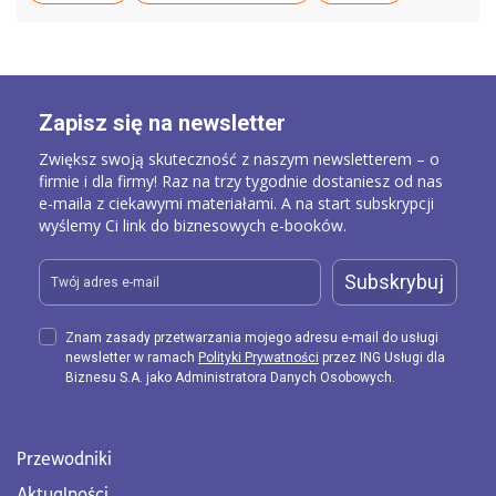
Świadomość i znajomość prawa gospodarczego
są kluczowe dla każdej firmy. Inwestycja w
edukację prawną pracowników oraz śledzenie
zmian w przepisach to nie tylko obowiązek, ale
Zapisz się na newsletter
przede wszystkim sposób na skuteczne
Zwiększ swoją skuteczność z naszym newsletterem – o
zarządzanie ryzykiem prawno-biznesowym i
firmie i dla firmy! Raz na trzy tygodnie dostaniesz od nas
wspieranie rozwoju firmy w dynamicznym
e-maila z ciekawymi materiałami. A na start subskrypcji
otoczeniu prawnym i gospodarczym. W dobie
wyślemy Ci link do biznesowych e-booków.
szybkich zmian, w szczególności rozwoju
świadomość przepisów
technologicznego,
Subskrybuj
prawnych jest jeszcze bardziej nieodzowna
. Jak
wiesz, wiele aspektów działalności gospodarczej
Znam zasady przetwarzania mojego adresu e-mail do usługi
może być uregulowanych przez prawo. Od
newsletter w ramach
Polityki Prywatności
przez ING Usługi dla
Biznesu S.A. jako Administratora Danych Osobowych.
kwestii związanych z
rejestracją firmy
, przez
umowy z pracownikami, aż po wymogi
dotyczące bezpieczeństwa danych czy ochrony
Przewodniki
środowiska – prawo dotyka niemal każdego
obszaru działalności biznesowej.
Aktualności