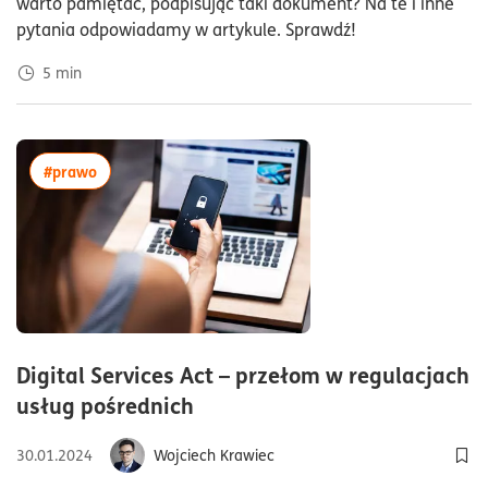
warto pamiętać, podpisując taki dokument? Na te i inne
pytania odpowiadamy w artykule. Sprawdź!
5
min
więcej artykułów z tagiem:#prawo
#prawo
Digital Services Act – przełom w regulacjach
czas czytania8minuty
usług pośrednich
30.01.2024
Wojciech Krawiec
Dod