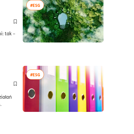
więcej artykułów z tagiem:#ESG
#ESG
Dodaj do półki/usuń z półki artykuł Bądź eko i oszczędzaj – ek
: tak –
s czytania5minuty
więcej artykułów z tagiem:#ESG
#ESG
Dodaj do półki/usuń z półki artykuł Jak zebrać dane do kalku
ziałań
.