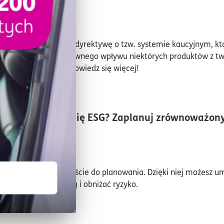
czas czytania5minuty
siębiorcy?
024
nistrów zatwierdziła dyrektywę o tzw. systemie kaucyjnym, k
u ograniczenie negatywnego wpływu niektórych produktów z t
ych na środowisko. Dowiedz się więcej!
n
budować strategię ESG? Zaplanuj zrównoważon
czas czytania5minuty
j swojej firmy!
024
ia ESG to nowe podejście do planowania. Dzięki niej możesz u
ozycję konkurencyjną i obniżać ryzyko.
n