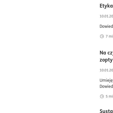
Etyka
10.01.2
Dowiedz
7
mi
Na cz
zopty
10.01.2
Umieję
Dowiedz
5
mi
Susta