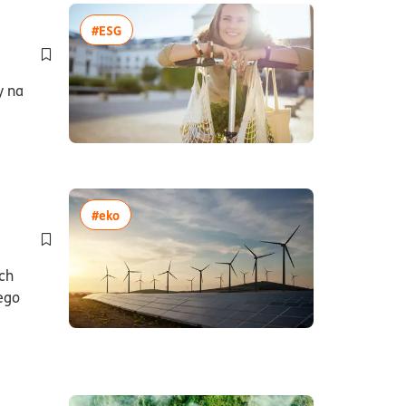
 czytania7minuty
więcej artykułów z tagiem:#ESG
#ESG
Dodaj do półki/usuń z półki artykuł Zero waste – od czego zacz
y na
4minuty
więcej artykułów z tagiem:#eko
#eko
Dodaj do półki/usuń z półki artykuł Zielona energia dla firm – t
ch
zego