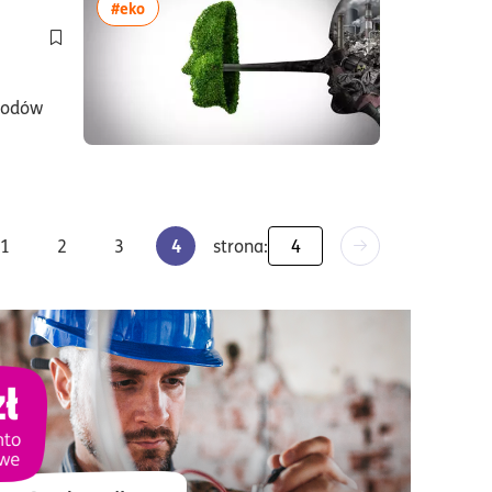
więcej artykułów z tagiem:#eko
#eko
Dodaj do półki/usuń z półki artykuł Sustainability washing – co
wodów
4
1
2
3
strona: