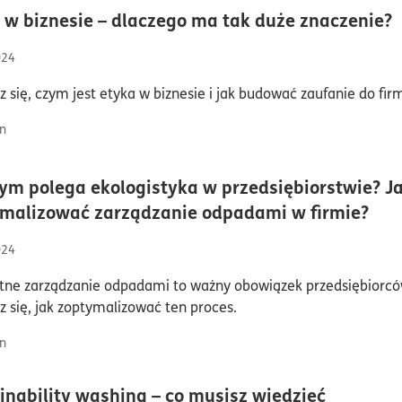
c
 w biznesie – dlaczego ma tak duże znaczenie?
024
 się, czym jest etyka w biznesie i jak budować zaufanie do fir
n
ym polega ekologistyka w przedsiębiorstwie? J
cza
malizować zarządzanie odpadami w firmie?
024
tne zarządzanie odpadami to ważny obowiązek przedsiębiorcó
 się, jak zoptymalizować ten proces.
n
czas czy
inability washing – co musisz wiedzieć