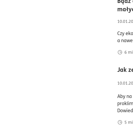
Bądź 
małyc
10.01.2
Czy eko
a nawet
6
mi
Jak z
10.01.2
Aby na 
proklim
Dowiedz
5
mi