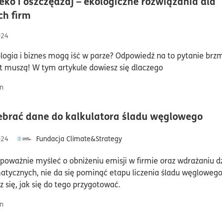
eko i oszczędzaj – ekologiczne rozwiązania dla
czas czytania6minuty
h firm
024
logia i biznes mogą iść w parze? Odpowiedź na to pytanie brzmi
 muszą! W tym artykule dowiesz się dlaczego
n
cza
ebrać dane do kalkulatora śladu węglowego
024
Fundacja Climate&Strategy
poważnie myśleć o obniżeniu emisji w firmie oraz wdrażaniu d
atycznych, nie da się pominąć etapu liczenia śladu węglowego
 się, jak się do tego przygotować.
n