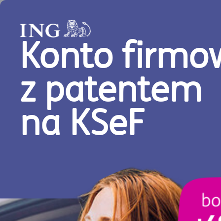
Menu główne serwisu
Załóż z nami swoją fi
Aktualności
ESG
ESG
Szukasz ekologicznych rozwiązań dla swojej firm
raportowanie w zgodzie z ESG? W takim razie k
Syste
Wszystkie
(933)