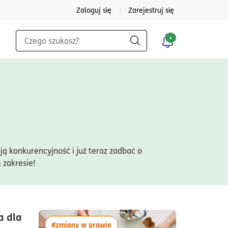
Zaloguj się
Zarejestruj się
Wyszukiwarka
4
Szukaj
ją konkurencyjność i już teraz zadbać o
 zakresie!
a dla
więcej artykułów z tagiem:#zmian
#zmiany w prawie