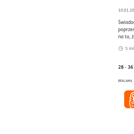
10.01.2
Świadom
poprze
na to, ż
5
mi
28
36
-
REKLAMA