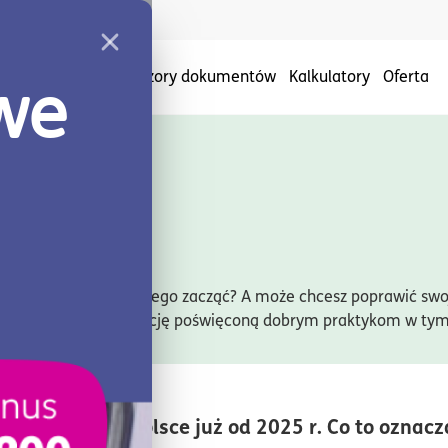
Nowe
rmę
Baza wiedzy
Wzory dokumentów
Kalkulatory
Oferta
y, ale nie wiesz, od czego zacząć? A może chcesz poprawić swo
oniecznie sprawdź sekcję poświęconą dobrym praktykom w tym
m kaucyjny w Polsce już od 2025 r. Co to oznacz