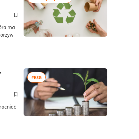
Dodaj do półki/usuń z półki artykuł System kaucyjny w Polsce j
tóra ma
worzyw
y
więcej artykułów z tagiem:#ESG
#ESG
Dodaj do półki/usuń z półki artykuł Jak zbudować strategię E
macniać