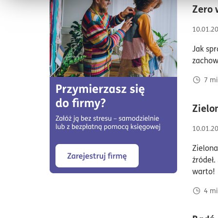
Outsourcing
(3)
Zero 
Prowadzenie firmy
(209)
10.01.2
AI w biznesie
(21)
Jak spr
zachow
7
mi
Zielo
10.01.2
Zielona
źródeł.
warto!
4
mi