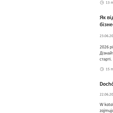
13
m
Як ві
бізне
23.06.2
2026 рі
Дізнай
старті.
15
m
Dochó
22.06.2
W katal
zajmują