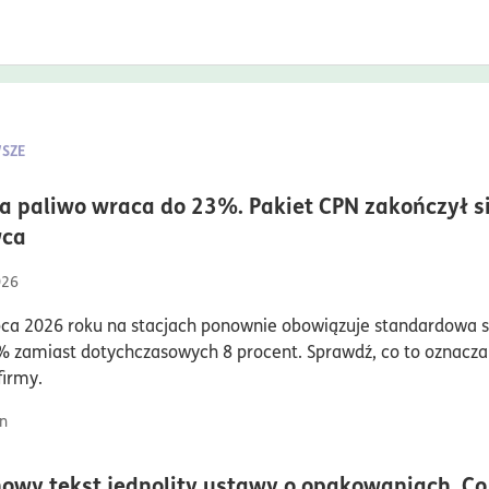
SZE
a paliwo wraca do 23%. Pakiet CPN zakończył s
czas czytania5minuty
wca
026
ipca 2026 roku na stacjach ponownie obowiązuje standardowa 
 zamiast dotychczasowych 8 procent. Sprawdź, co to oznacza
firmy.
n
nowy tekst jednolity ustawy o opakowaniach. Co