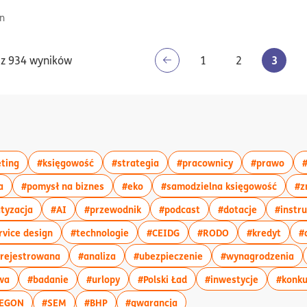
n
3
z 934 wyników
1
2
t
iem:#biznes
ykułów z tagiem:#podatki
więcej artykułów z tagiem:#marketing
więcej artykułów z tagiem:#księgowość
więcej artykułów z tagiem:#stra
więcej artykułó
więc
ting
#księgowość
#strategia
#pracownicy
#prawo
ykułów z tagiem:#media społecznościowe
więcej artykułów z tagiem:#marka
więcej artykułów z tagiem:#pomysł na biznes
więcej artykułów z tagiem:#eko
więcej
a
#pomysł na biznes
#eko
#samodzielna księgowość
#z
:#wsparcie dla firm
ułów z tagiem:#internet
więcej artykułów z tagiem:#automatyzacja
więcej artykułów z tagiem:#AI
więcej artykułów z tagiem:#przewod
więcej artykułów z tag
więcej art
tyzacja
#AI
#przewodnik
#podcast
#dotacje
#instru
tagiem:#oszczędności
artykułów z tagiem:#leasing
więcej artykułów z tagiem:#service design
więcej artykułów z tagiem:#technologie
więcej artykułów z tagiem:
więcej artykułów
więce
rvice design
#technologie
#CEIDG
#RODO
#kredyt
#
tagiem:#kontrahent
więcej artykułów z tagiem:#działalność nierejestrowa
więcej artykułów z tagiem:#analiza
więcej artykułów z tag
wi
erejestrowana
#analiza
#ubezpieczenie
#wynagrodzenia
ing
giem:#koszty
więcej artykułów z tagiem:#płynność finansowa
więcej artykułów z tagiem:#badanie
więcej artykułów z tagiem:#urlopy
więcej artykułów z tagiem:
więcej art
wa
#badanie
#urlopy
#Polski Ład
#inwestycje
#konku
iem:#zdolność kredytowa
 artykułów z tagiem:#współpraca
więcej artykułów z tagiem:#REGON
więcej artykułów z tagiem:#SEM
więcej artykułów z tagiem:#BHP
więcej artykułów z tagiem:#
EGON
#SEM
#BHP
#gwarancja