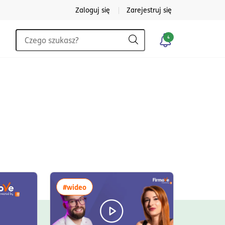
Zaloguj się
Zarejestruj się
Wyszukiwarka
4
Szukaj
więcej artykułów z tagiem:#wideo
#wideo