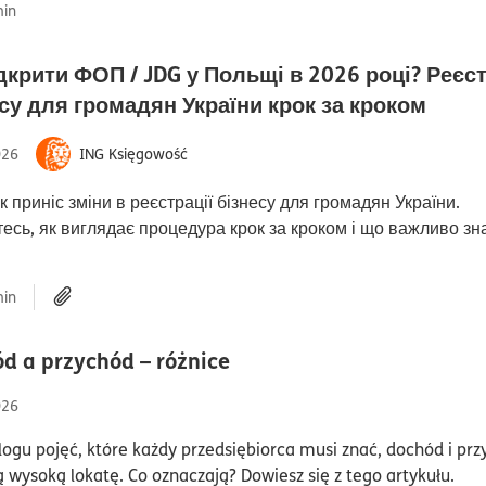
in
дкрити ФОП / JDG у Польщі в 2026 році? Реєс
czas 
су для громадян України крок за кроком
026
ING Księgowość
к приніс зміни в реєстрації бізнесу для громадян України.
тесь, як виглядає процедура крок за кроком і що важливо зн
in
czas czytania7minuty
d a przychód – różnice
026
ogu pojęć, które każdy przedsiębiorca musi znać, dochód i pr
 wysoką lokatę. Co oznaczają? Dowiesz się z tego artykułu.