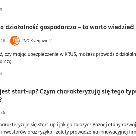
n
a działalność gospodarcza – to warto wiedzieć!
026
ING Księgowość
, czy mając ubezpieczenie w KRUS, możesz prowadzić działal
arczą.
n
 jest start-up? Czym charakteryzują się tego typ
czas czytania6minuty
?
026
arakteryzuje się start-up i jak go założyć? Poznaj etapy rozwoj
 inwestorów oraz ryzyka i zalety prowadzenia innowacyjnej fir