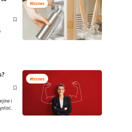
więcej artykułów z tagiem:#biznes
#biznes
Dodaj do półki/usuń z półki artykuł Jest nowy tekst jednolity 
e
czas czytania10minuty
s?
więcej artykułów z tagiem:#biznes
#biznes
Dodaj do półki/usuń z półki artykuł Kim jest mikroprzedsiębiorca
ejów i
ystać.