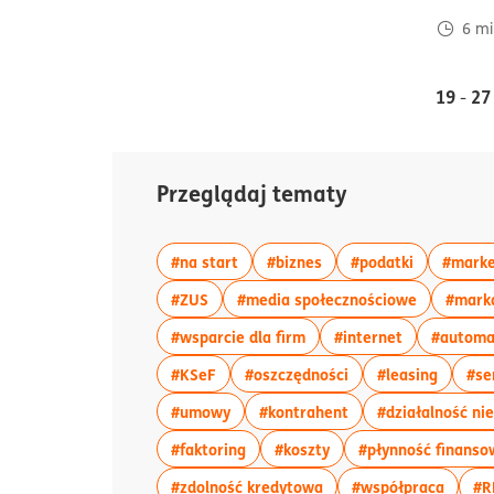
6
mi
19
27
-
Przeglądaj tematy
więcej artykułów z tagiem:#na star
więcej artykułów z tag
więcej art
#na start
#biznes
#podatki
#marke
więcej artykułów z tagiem:#ZUS
więcej art
#ZUS
#media społecznościowe
#mark
więcej artykułów z tagiem
więcej artyk
#wsparcie dla firm
#internet
#automa
więcej artykułów z tagiem:#KSeF
więcej artykułów z 
więcej 
#KSeF
#oszczędności
#leasing
#se
więcej artykułów z tagiem:#umowy
więcej artykułów z 
#umowy
#kontrahent
#działalność ni
więcej artykułów z tagiem:#faktor
więcej artykułów z ta
#faktoring
#koszty
#płynność finanso
więcej artykułów z tag
więcej
#zdolność kredytowa
#współpraca
#R