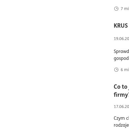
7
mi
KRUS 
19.06.2
Sprawdź
gospod
6
mi
Co to
firmy
17.06.2
Czym ch
rodzaje