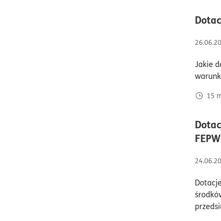
Dotac
26.06.2
Jakie d
warunki
15
m
Dotac
FEPW
24.06.2
Dotacj
środków
przedsi