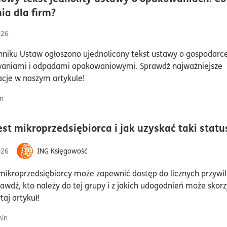
czas czytania5minuty
ia dla firm?
026
niku Ustaw ogłoszono ujednolicony tekst ustawy o gospodarc
aniami i odpadami opakowaniowymi. Sprawdź najważniejsze
cje w naszym artykule!
n
est mikroprzedsiębiorca i jak uzyskać taki statu
026
ING Księgowość
mikroprzedsiębiorcy może zapewnić dostęp do licznych przywil
rawdź, kto należy do tej grupy i z jakich udogodnień może skorz
taj artykuł!
in