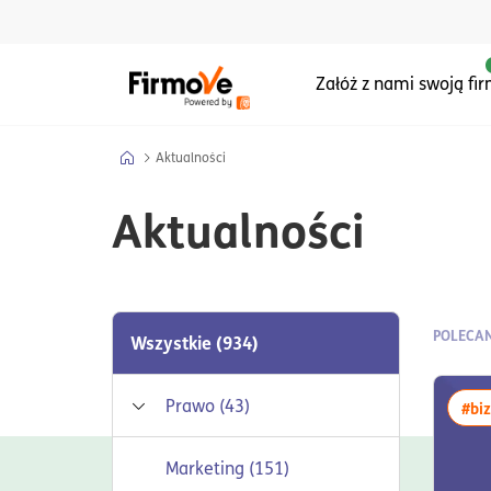
Menu główne serwisu
Załóż z nami swoją fi
Aktualności
Aktualności
POLECA
Wszystkie
(934)
Prawo
(43)
#bi
Rozwiń/Zwiń
Prawo pracy
(16)
Marketing
(151)