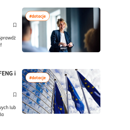
czas czytania15minuty
więcej artykułów z tagiem:#dotacje
#dotacje
Dodaj do półki/usuń z półki artykuł Dotacje dla firm z sektora 
 Sprawdź
!
FENG i
więcej artykułów z tagiem:#dotacje
#dotacje
Dodaj do półki/usuń z półki artykuł Dotacje unijne dla firm 
wych lub
la