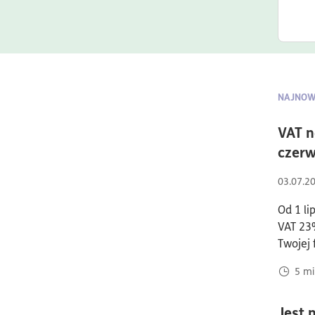
NAJNOW
VAT n
czer
03.07.2
Od 1 l
VAT 23%
Twojej 
5
mi
Jest 