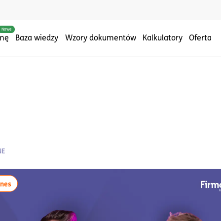
Nowe
rmę
Baza wiedzy
Wzory dokumentów
Kalkulatory
Oferta
NE
więcej artykułów z tagiem:#biznes
znes