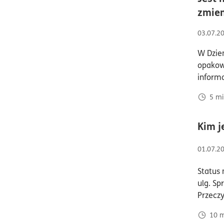
zmien
03.07.2
W Dzien
opakow
informa
5
mi
Kim j
01.07.2
Status 
ulg. Sp
Przeczy
10
m