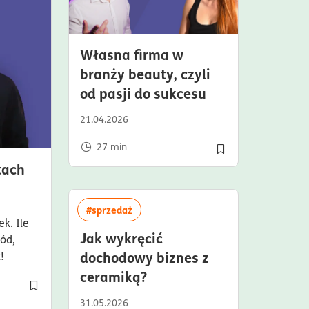
Własna firma w
branży beauty, czyli
czas czytania2
od pasji do sukcesu
21.04.2026
27
min
Dodaj do półki/usuń 
czas czytania26minuty
tach
więcej artykułów z tagiem:#sprzedaż
#sprzedaż
k. Ile
Jak wykręcić
ód,
dochodowy biznes z
!
czas czytania19minuty
ceramiką?
Dodaj do półki/usuń z półki artykuł Mechanik ciężarówek, czyli
31.05.2026