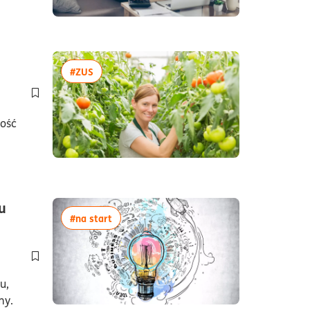
czas czytania6minuty
więcej artykułów z tagiem:#ZUS
#ZUS
Dodaj do półki/usuń z półki artykuł KRUS a działalność gospoda
ność
u
więcej artykułów z tagiem:#na start
#na start
Dodaj do półki/usuń z półki artykuł Co to jest start-up? Czym c
u,
my.