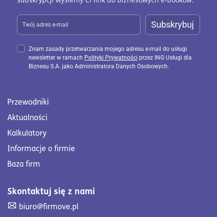
Subskrybuj
Znam zasady przetwarzania mojego adresu e-mail do usługi
newsletter w ramach
Polityki Prywatności
przez ING Usługi dla
Biznesu S.A. jako Administratora Danych Osobowych.
Przewodniki
Aktualności
Kalkulatory
Informacje o firmie
Baza firm
Skontaktuj się z nami
Skontaktuj się z nami. Wyślij mail na adres biuro@firmove
biuro@firmove.pl