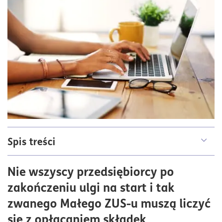
Spis treści
Ryczałt a Mały ZUS Plus: kto może skorzystać z ulgi?
Nie wszyscy przedsiębiorcy po
Mały ZUS Plus a ryczałt – jak obliczyć składkę?
zakończeniu ulgi na start i tak
Terminy składania wniosków o Mały ZUS Plus
zwanego Małego ZUS-u muszą liczyć
się z opłacaniem składek