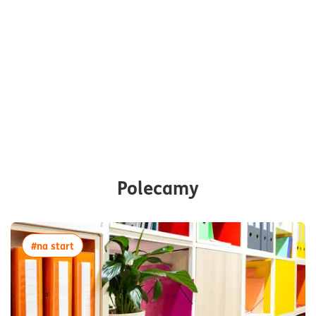
Polecamy
więcej artykułów z tagiem:#na start
#na start