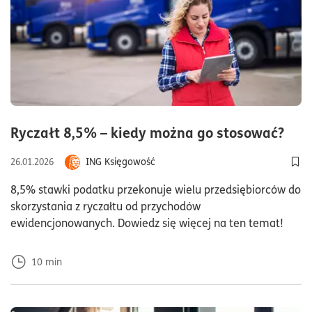
cza
Ryczałt 8,5% – kiedy można go stosować?
ING Księgowość
26.01.2026
Dod
8,5% stawki podatku przekonuje wielu przedsiębiorców do
skorzystania z ryczałtu od przychodów
ewidencjonowanych. Dowiedz się więcej na ten temat!
10
min