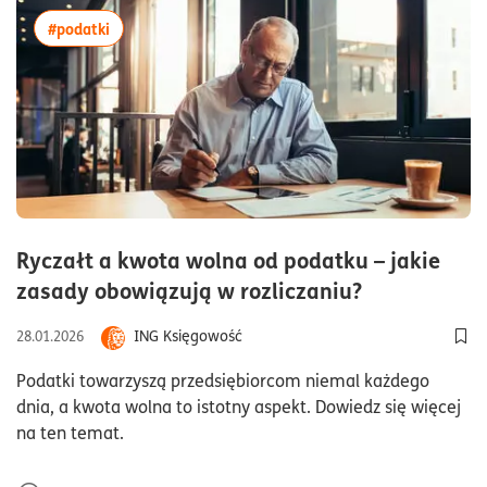
więcej artykułów z tagiem:#podatki
#podatki
Ryczałt a kwota wolna od podatku – jakie
czas czytan
zasady obowiązują w rozliczaniu?
ING Księgowość
28.01.2026
Dod
Podatki towarzyszą przedsiębiorcom niemal każdego
dnia, a kwota wolna to istotny aspekt. Dowiedz się więcej
na ten temat.