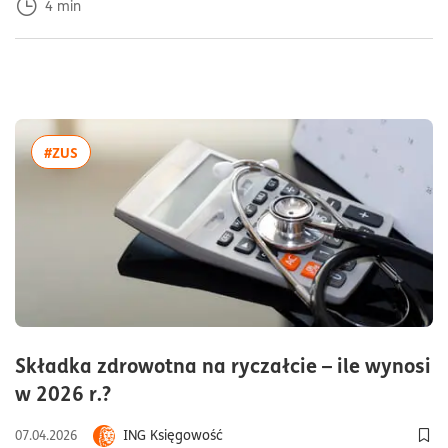
4
min
więcej artykułów z tagiem:#ZUS
#ZUS
Składka zdrowotna na ryczałcie – ile wynosi
czas czytania8minuty
w 2026 r.?
ING Księgowość
07.04.2026