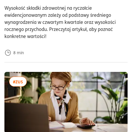
Dod
Wysokość składki zdrowotnej na ryczałcie
ewidencjonowanym zależy od podstawy średniego
wynagrodzenia w czwartym kwartale oraz wysokości
rocznego przychodu. Przeczytaj artykuł, aby poznać
konkretne wartości!
8
min
więcej artykułów z tagiem:#ZUS
#ZUS