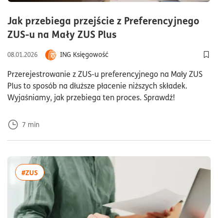
Jak przebiega przejście z Preferencyjnego
czas czytania7minuty
ZUS-u na Mały ZUS Plus
ING Księgowość
08.01.2026
Dod
Przerejestrowanie z ZUS-u preferencyjnego na Mały ZUS
Plus to sposób na dłuższe płacenie niższych składek.
Wyjaśniamy, jak przebiega ten proces. Sprawdź!
7
min
więcej artykułów z tagiem:#ZUS
#ZUS