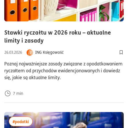
Stawki ryczałtu w 2026 roku – aktualne
czas czytania7minuty
limity i zasady
ING Księgowość
26.03.2026
Dod
Poznaj najważniejsze zasady związane z opodatkowaniem
ryczałtem od przychodów ewidencjonowanych i dowiedz
się, jakie są aktualne limity.
7
min
więcej artykułów z tagiem:#podatki
#podatki