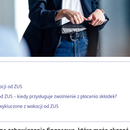
cji od ZUS
 ZUS – kiedy przysługuje zwolnienie z płacenia składek?
 wykluczone z wakacji od ZUS
ne zobowiązanie finansowe, które może okazać