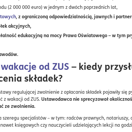
hodu (2 000 000 euro) w jednym z dwóch poprzednich lat,
ytowych
, z ograniczoną odpowiedzialnością, jawnych i partner
łek akcyjnych,
łalność edukacyjną na mocy Prawa Oświatowego – w tym pryw
zawodów.
a
wakacje od ZUS
– kiedy przys
cenia składek?
awy regulującej zwolnienie z opłacania składek pojawiły się py
Ustawodawca nie sprecyzował okoliczności
 z wakacji od ZUS.
ć ze zwolnienia.
ja szeregu specjalistów – w tym: radców prawnych, notariuszy
 nawet księgowych czy nauczycieli udzielających lekcji na godz