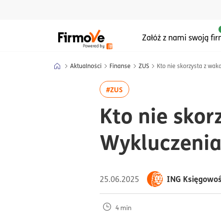
Menu główne serwisu
Załóż z nami swoją fi
Aktualności
Finanse
ZUS
Kto nie skorzysta z waka
więcej artykułów z tagiem:#Z
#ZUS
Kto nie skor
Wykluczenia 
ING Księgowo
25.06.2025
4 min