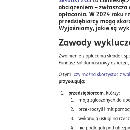
obciążeniem – zwłaszcza d
opłacania. W 2024 roku r
przedsiębiorcy mogą skorz
Wyjaśniamy, jakie są wykl
Zawody wykluczo
Zwolnienie z opłacania składek sp
Fundusz Solidarnościowy oznacza,
O tym,
czy można skorzystać z wa
przysługują:
przedsiębiorcom
, którzy:
mają zgłoszonych do ube
przekroczyli limit pomoc
wykonują usługi na rzec
nie podlegali pod ubezp