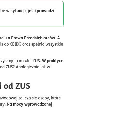
w sytuacji, jeśli prowadzi
sta:
rciu o Prawo Przedsiębiorców
. A
s do CEIDG oraz spełnią wszystkie
W praktyce
rzysługują im ulgi ZUS.
 od ZUS? Analogicznie jak w
i od ZUS
awodowej zalicza się osoby, które
Na mocy wprowadzonej
ury.