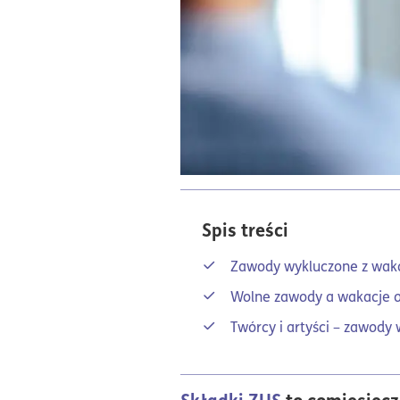
Spis treści
Zawody wykluczone z waka
Wolne zawody a wakacje od
Twórcy i artyści – zawody
Składki ZUS
to comiesięcz