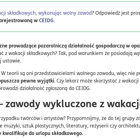
cji składkowych, wykonując wolny zawód
? Odpowiedź jest pro
zarejestrowaną w
CEIDG
.
czne prowadzące pozarolniczą działalność gospodarczą w opa
ć z wakacji składkowych? Tak, pod warunkiem że posiadają wpi
 ustawie.
 W teorii są oni przedstawicielami wolnego zawodu, więc nie p
dopuszcza pewne wyjątki
. Czy lekarz może skorzystać z wakacji
prowadzi działalność zgłoszoną do CEIDG.
 – zawody wykluczone z wakacj
przypadku twórców i artystów? Przypomnijmy, że do tej grupy z
 muzyki, sztuk plastycznych, literatury, reżyserii czy architekt
 kwalifikuje do urlopu składkowego.