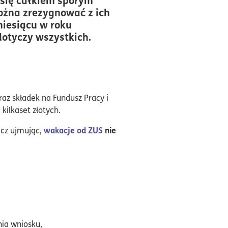
można zrezygnować z ich
miesiącu w roku
dotyczy wszystkich.
az składek na Fundusz Pracy i
ilkaset złotych.
wakacje od ZUS
nie
ecz ujmując,
nia wniosku,