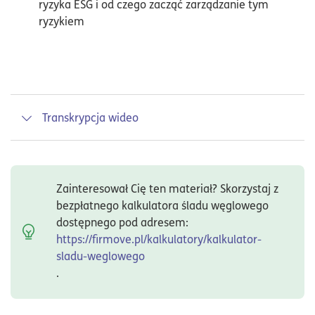
ryzyka ESG i od czego zacząć zarządzanie tym
ryzykiem
Transkrypcja wideo
Czym jest ryzyko ESG?
Coraz więcej mówi się ostatnio o
ESG
. W tym
Zainteresował Cię ten materiał? Skorzystaj z
filmie przybliżę Ci istotę ryzyka ESG. W efekcie
bezpłatnego kalkulatora śladu węglowego
będziesz w stanie lepiej ocenić potencjalne
dostępnego pod adresem:
zagrożenia, dostrzec szanse na rozwój swojej
https://firmove.pl/kalkulatory/kalkulator-
firmy i wywierać pozytywny wpływ na Twoje
sladu-weglowego
otoczenie.
.
Powiem Ci też jak sektor bankowy podchodzi do
zarządzania tym i innymi ryzykami. Wiedza na