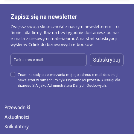
Dlatego jeśli chcesz zwiększyć swoje szanse na
otrzymanie finansowania lub uzyskanie
korzystniejszych warunków, musisz zacząć
Zapisz się na newsletter
aktywnie zarządzać ryzykiem ESG w swojej
Zwiększ swoją skuteczność z naszym newsletterem – o
firmie.
firmie i dla firmy! Raz na trzy tygodnie dostaniesz od nas
e-maila z ciekawymi materiałami. A na start subskrypcji
Pomyśl o liczeniu swojego śladu węglowego –
wyślemy Ci link do biznesowych e-booków.
zwłaszcza, jeśli operujesz w branży
wysokoemisyjnej. Świetnie sprawdzi się tutaj
Subskrybuj
kalkulator śladu węglowego, udostępniony na
Firmove.pl.
Znam zasady przetwarzania mojego adresu e-mail do usługi
Przygotuj plan przestawienia swojego biznesu
newsletter w ramach
Polityki Prywatności
przez ING Usługi dla
w kierunku zero-emisyjności.
Biznesu S.A. jako Administratora Danych Osobowych.
Zadbaj o swoich pracowników.
Wypracuj i udokumentuj przejrzyste zasady,
Przewodniki
według których prowadzisz swój biznes.
Aktualności
Przeanalizuj pod kątem ryzyka
greenwashingu
Kalkulatory
wszystkie dokumenty opisujące produkty i