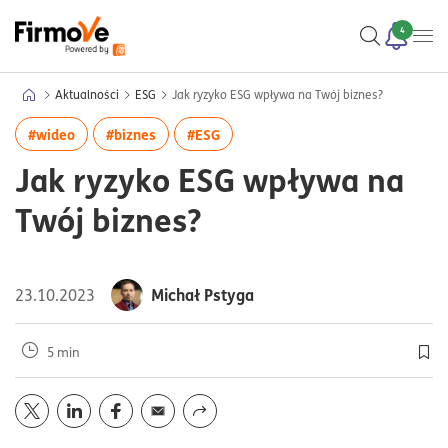
4
Aktualności
ESG
Jak ryzyko ESG wpływa na Twój biznes?
więcej artykułów z tagiem:#wideo
więcej artykułów z tagiem:#biznes
więcej artykułów z tagiem:#ESG
#wideo
#biznes
#ESG
Jak ryzyko ESG wpływa na
Twój biznes?
Michał Pstyga
23.10.2023
5 min
Doda
Opublikuj artykuł na portalu
Opublikuj artykuł na portalu
Opublikuj artykuł na portalu
Wyślij przez
twitter
mail
linkedin
facebook
Udostępnij z funkcją systemu