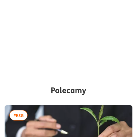
Największa część tego ryzyka materializuje się w
ramach ryzyka kredytowego. Właśnie dlatego
możesz spodziewać się coraz więcej zapytań ze
strony banków dotyczących na przykład miejsc,
które z perspektywy Twojego biznesu są
kluczowe do jego prowadzenia (magazynów, hal
produkcyjnych czy nieruchomości), a także
śladu węglowego
, jaki generuje Twoja firma.
Oczywiście pozyskiwanie takich danych będzie
stopniowe i rozpocznie się od największych
klientów. Musisz jednak mieć świadomość, że
Polecamy
finalnie taka ocena dotknie również Ciebie. Już
teraz pytamy wybranych klientów o szacowany
poziom emisji dwutlenku węgla z prowadzonej
działalności gospodarczej. W przyszłości zakres
więcej artykułów z tagiem:#ESG
#ESG
wymaganych danych rozszerzy się o kwestie
związane z ryzykiem społecznym (na przykład o