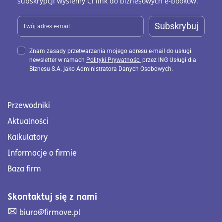
subskrypcji wyślemy Ci link do biznesowych e-booków.
Subskrybuj
Znam zasady przetwarzania mojego adresu e-mail do usługi
newsletter w ramach
Polityki Prywatności
przez ING Usługi dla
Biznesu S.A. jako Administratora Danych Osobowych.
Przewodniki
Aktualności
Kalkulatory
Informacje o firmie
Baza firm
Skontaktuj się z nami
Skontaktuj się z nami. Wyślij mail na adres biuro@firmove
biuro@firmove.pl