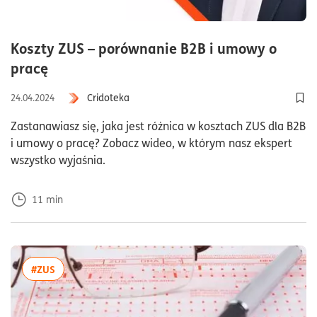
Koszty ZUS – porównanie B2B i umowy o
czas czytania11minuty
pracę
Cridoteka
24.04.2024
Dod
Zastanawiasz się, jaka jest różnica w kosztach ZUS dla B2B
i umowy o pracę? Zobacz wideo, w którym nasz ekspert
wszystko wyjaśnia.
11
min
więcej artykułów z tagiem:#ZUS
#ZUS