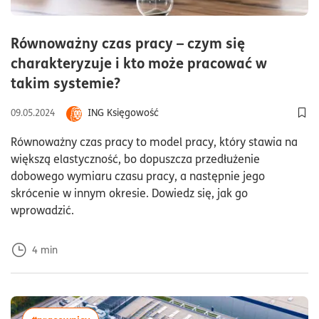
Równoważny czas pracy – czym się
charakteryzuje i kto może pracować w
czas czytania4minuty
takim systemie?
ING Księgowość
09.05.2024
Dod
Równoważny czas pracy to model pracy, który stawia na
większą elastyczność, bo dopuszcza przedłużenie
dobowego wymiaru czasu pracy, a następnie jego
skrócenie w innym okresie. Dowiedz się, jak go
wprowadzić.
4
min
więcej artykułów z tagiem:#pracownicy