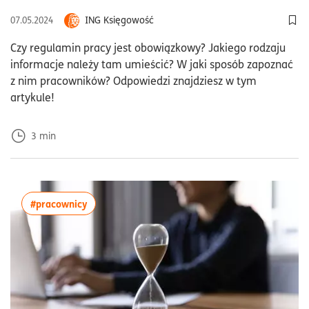
ING Księgowość
07.05.2024
Dod
Czy regulamin pracy jest obowiązkowy? Jakiego rodzaju
informacje należy tam umieścić? W jaki sposób zapoznać
z nim pracowników? Odpowiedzi znajdziesz w tym
artykule!
3
min
więcej artykułów z tagiem:#pracownicy
#pracownicy