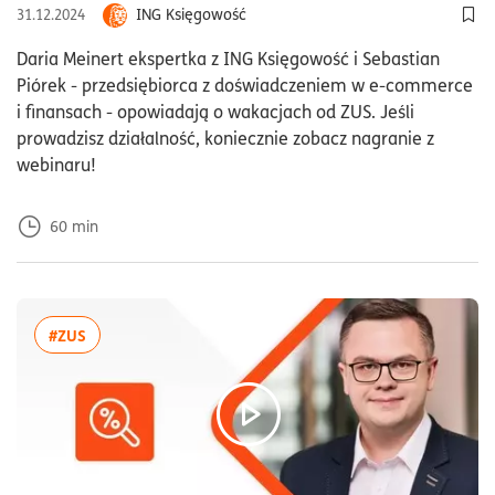
ING Księgowość
31.12.2024
Dod
Daria Meinert ekspertka z ING Księgowość i Sebastian
Piórek - przedsiębiorca z doświadczeniem w e-commerce
i finansach - opowiadają o wakacjach od ZUS. Jeśli
prowadzisz działalność, koniecznie zobacz nagranie z
webinaru!
60
min
więcej artykułów z tagiem:#ZUS
#ZUS