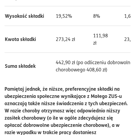
Wysokość składki
19,52%
8%
1,67
111,98
Kwota składki
273,24 zł
23,38
zł
442,90 zł (po odliczeniu dobrowolne
Suma składek
chorobowego 408,60 zł)
Pamiętaj jednak, że niższe, preferencyjne składki na
ubezpieczenia społeczne wynikające z Małego ZUS-u
oznaczają także niższe świadczenia z tych ubezpieczeń.
W razie choroby otrzymasz więc odpowiednio niższy
zasiłek chorobowy (o ile w ogóle zdecydujesz się
opłacać dobrowolne ubezpieczenie chorobowe), a w
razie wypadku w trakcie pracy dostaniesz