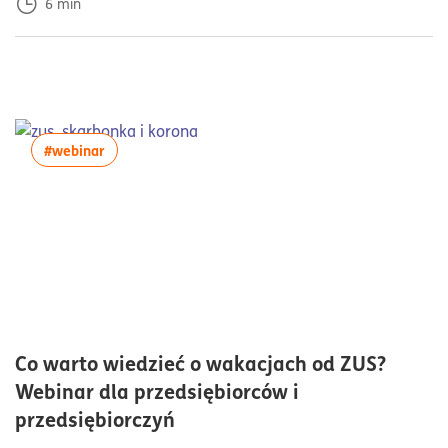
6
min
więcej artykułów z tagiem:#webinar
#webinar
Co warto wiedzieć o wakacjach od ZUS?
Webinar dla przedsiębiorców i
czas czytania60minuty
przedsiębiorczyń