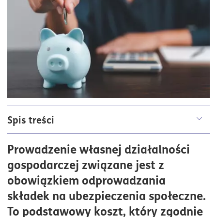
Spis treści
Mały ZUS – kto może skorzystać?
Prowadzenie własnej działalności
Zanim Mały ZUS… Ulga na start!
gospodarczej związane jest z
Wysokość składek przy Małym ZUS-ie – jaka kwota
obowiązkiem odprowadzania
obowiązuje?
składek na ubezpieczenia społeczne.
Mały ZUS – jak długo można z niego korzystać?
To podstawowy koszt, który zgodnie