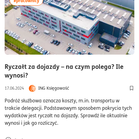
#pracownicy
Ryczałt za dojazdy – na czym polega? Ile
czas czytania6minuty
wynosi?
ING Księgowość
17.06.2024
Dod
Podróż służbowa oznacza koszty, m.in. transportu w
trakcie delegacji. Podstawowym sposobem pokrycia tych
wydatków jest ryczałt na dojazdy. Sprawdź ile aktualnie
wynosi i jak go rozliczyć.