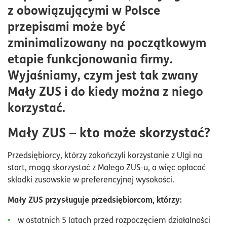
Mały ZUS Plus – ile czasu obowiązuje ulga i jakie są jej
z obowiązującymi w Polsce
zasady?
przepisami może być
zminimalizowany na początkowym
etapie funkcjonowania firmy.
Wyjaśniamy, czym jest tak zwany
Mały ZUS i do kiedy można z niego
korzystać.
Mały ZUS – kto może skorzystać?
Przedsiębiorcy, którzy zakończyli korzystanie z Ulgi na
start, mogą skorzystać z Małego ZUS-u, a więc opłacać
składki zusowskie w preferencyjnej wysokości.
Mały ZUS przysługuje przedsiębiorcom, którzy:
w ostatnich 5 latach przed rozpoczęciem działalności