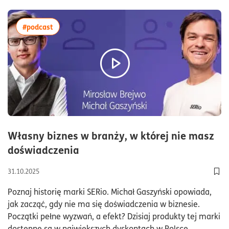
więcej artykułów z tagiem:#podcast
#podcast
Własny biznes w branży, w której nie masz
czas czytania38minuty
doświadczenia
31.10.2025
Dod
Poznaj historię marki SERio. Michał Gaszyński opowiada,
jak zacząć, gdy nie ma się doświadczenia w biznesie.
Początki pełne wyzwań, a efekt? Dzisiaj produkty tej marki
dostępne są w największych dyskontach w Polsce.