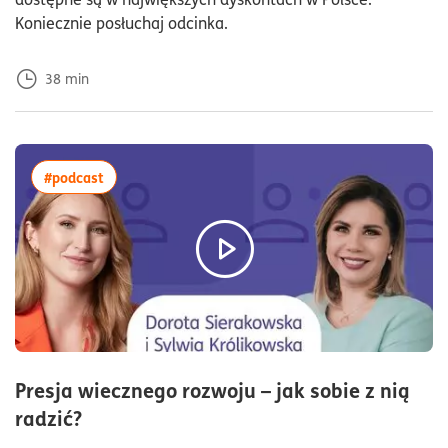
Koniecznie posłuchaj odcinka.
38
min
więcej artykułów z tagiem:#podcast
#podcast
Presja wiecznego rozwoju – jak sobie z nią
czas czytania38minuty
radzić?