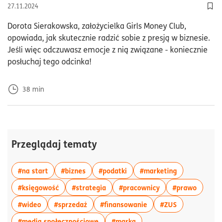
27.11.2024
Doda
Dorota Sierakowska, założycielka Girls Money Club,
opowiada, jak skutecznie radzić sobie z presją w biznesie.
Jeśli więc odczuwasz emocje z nią związane - koniecznie
posłuchaj tego odcinka!
38
min
Przeglądaj tematy
więcej artykułów z tagiem:#na start
więcej artykułów z tagiem:#biznes
więcej artykułów z tagiem:#p
więcej artyku
#na start
#biznes
#podatki
#marketing
więcej artykułów z tagiem:#księgowość
więcej artykułów z tagiem:#strateg
więcej artykułów z
więcej 
#księgowość
#strategia
#pracownicy
#prawo
więcej artykułów z tagiem:#wideo
więcej artykułów z tagiem:#sprzedaż
więcej artykułów z ta
więcej artyku
#wideo
#sprzedaż
#finansowanie
#ZUS
więcej artykułów z tagiem:#media sp
więcej artykułów z tagie
#media społecznościowe
#marka