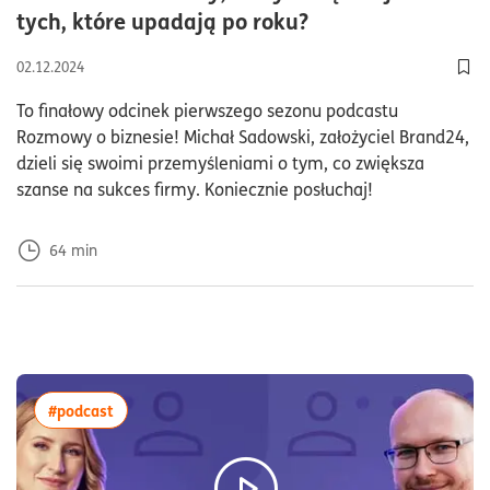
czas czytania64m
tych, które upadają po roku?
02.12.2024
Dod
To finałowy odcinek pierwszego sezonu podcastu
Rozmowy o biznesie! Michał Sadowski, założyciel Brand24,
dzieli się swoimi przemyśleniami o tym, co zwiększa
szanse na sukces firmy. Koniecznie posłuchaj!
64
min
więcej artykułów z tagiem:#podcast
#podcast