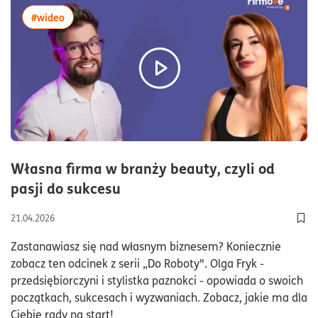
więcej artykułów z tagiem:#wideo
#wideo
Własna firma w branży beauty, czyli od
czas czytania27minuty
pasji do sukcesu
21.04.2026
Dod
Zastanawiasz się nad własnym biznesem? Koniecznie
zobacz ten odcinek z serii „Do Roboty". Olga Fryk -
przedsiębiorczyni i stylistka paznokci - opowiada o swoich
początkach, sukcesach i wyzwaniach. Zobacz, jakie ma dla
Ciebie rady na start!