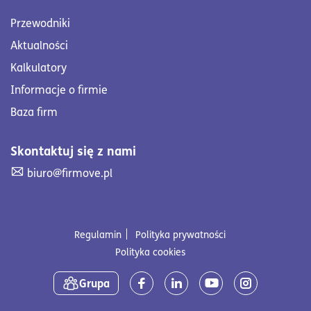
Przewodniki
Aktualności
Kalkulatory
Informacje o firmie
Baza firm
Skontaktuj się z nami
Skontaktuj się z nami. Wyślij mail na adres biuro@firmove
biuro@firmove.pl
Regulamin
Polityka prywatności
Polityka cookies
Media społecznościowe
Grupa