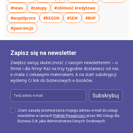
więcej artykułów z tagiem:#news
więcej artykułów z tagiem:#zakupy
więcej artykułów z
#news
#zakupy
#zdolność kredytowa
więcej artykułów z tagiem:#współpraca
więcej artykułów z tagiem:#REGON
więcej artykułów z tagiem:
więcej artykułów z
#współpraca
#REGON
#SEM
#BHP
więcej artykułów z tagiem:#gwarancja
#gwarancja
Zapisz się na newsletter
Zwiększ swoją skuteczność z naszym newsletterem – o
firmie i dla firmy! Raz na trzy tygodnie dostaniesz od nas
e-maila z ciekawymi materiałami. A na start subskrypcji
wyślemy Ci link do biznesowych e-booków.
Subskrybuj
Znam zasady przetwarzania mojego adresu e-mail do usługi
newsletter w ramach
Polityki Prywatności
przez ING Usługi dla
Biznesu S.A. jako Administratora Danych Osobowych.