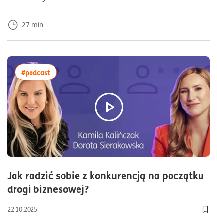
27
min
więcej artykułów z tagiem:#podcast
#podcast
Jak radzić sobie z konkurencją na początku
czas czytania68minuty
drogi biznesowej?
22.10.2025