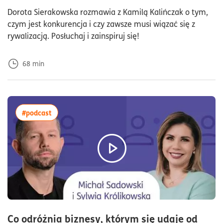
Dod
Dorota Sierakowska rozmawia z Kamilą Kalińczak o tym,
czym jest konkurencja i czy zawsze musi wiązać się z
rywalizacją. Posłuchaj i zainspiruj się!
68
min
więcej artykułów z tagiem:#podcast
#podcast
Co odróżnia biznesy, którym się udaje od