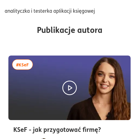
analityczka i testerka aplikacji księgowej
Publikacje autora
więcej artykułów z tagiem:#KSeF
#KSeF
czas czytan
KSeF - jak przygotować firmę?