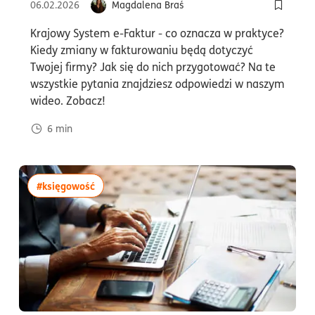
06.02.2026
Magdalena Braś
Dodaj do
Krajowy System e-Faktur - co oznacza w praktyce?
Kiedy zmiany w fakturowaniu będą dotyczyć
Twojej firmy? Jak się do nich przygotować? Na te
wszystkie pytania znajdziesz odpowiedzi w naszym
wideo. Zobacz!
6
min
więcej artykułów z tagiem:#księgowość
#księgowość