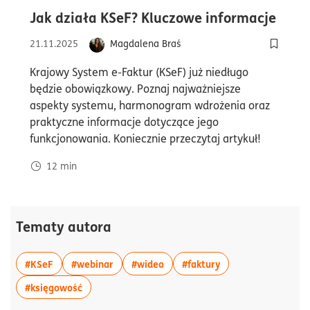
czas
Jak działa KSeF? Kluczowe informacje
21.11.2025
Magdalena Braś
Dodaj do
Krajowy System e-Faktur (KSeF) już niedługo
będzie obowiązkowy. Poznaj najważniejsze
aspekty systemu, harmonogram wdrożenia oraz
praktyczne informacje dotyczące jego
funkcjonowania. Koniecznie przeczytaj artykuł!
12
min
Tematy autora
więcej artykułów z tagiem:#KSeF
więcej artykułów z tagiem:#webinar
więcej artykułów z tagiem:#wid
więcej artykułów z 
#KSeF
#webinar
#wideo
#faktury
więcej artykułów z tagiem:#księgowość
#księgowość