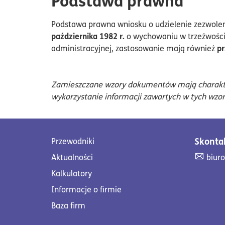
Podstawa prawna
Podstawa prawna wniosku o udzielenie zezwoleni
października 1982 r.
o wychowaniu w trzeźwości
pr
administracyjnej, zastosowanie mają również
Zamieszczane wzory dokumentów mają charakter 
wykorzystanie informacji zawartych w tych wzor
Skontak
Przewodniki
Skont
Aktualności
biur
Kalkulatory
Informacje o firmie
Baza firm