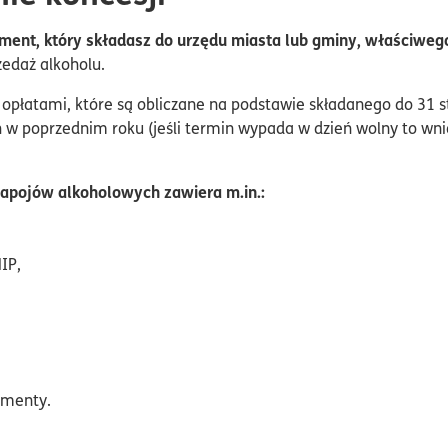
ument, który składasz do urzędu miasta lub gminy, właściwego
zedaż alkoholu.
 opłatami, które są obliczane na podstawie składanego do 31 s
 poprzednim roku (jeśli termin wypada w dzień wolny to wnios
napojów alkoholowych zawiera m.in.:
IP,
umenty.