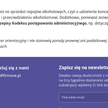
a na sprzedaż napojów alkoholowych, czyli o udzielenie konces
 i przeciwdziałaniu alkoholizmowi. Dodatkowo, ponieważ zezwo
zepisy Kodeksu postępowania administracyjnego
, np. dotyc
orientacyjny i nie stanowią porady prawnej ani podatkowej. F
ach.
tuj się z nami
Zapisz się na newslett
aktuj się z nami. Wyślij mail na adres biuro@firmove.pl
o@firmove.pl
Zwiększ swoją skuteczność z na
na trzy tygodnie dostaniesz od
subskrypcji wyślemy Ci link d