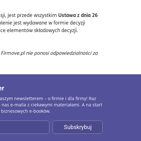
Ustawa z dnia 26
ji, jest przede wszystkim
lenie jest wydawane w formie decyzji
zące elementów składowych decyzji.
irmove.pl nie ponosi odpowiedzialności za
er
szym newsletterem – o firmie i dla firmy! Raz
 nas e-maila z ciekawymi materiałami. A na start
o biznesowych e-booków.
Subskrybuj