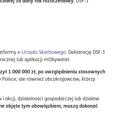
ciowej za dany rok rozliczeniowy
. DSF-1
latformy
e-Urzędu Skarbowego
. Deklarację DSF-1
icznej lub aplikacji mObywatel.
zył 1 000 000 zł, po uwzględnieniu stosownych
w Polsce, ale również obcokrajowców, którzy
akcji, działalności gospodarczej lub działów
ne objęte tym obowiązkiem, muszą dokonać