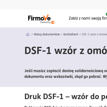
Menu główne serwisu
Załóż z nami swoją fi
Wzory dokumentów
Kontrahent
DSF-1 wzór z omó
DSF-1 wzór z om
Jeśli musisz zapłacić daninę solidarnościową 
dokumentu oraz wskazówki, skąd go pobrać. Wys
Druk DSF-1 – wzór do p