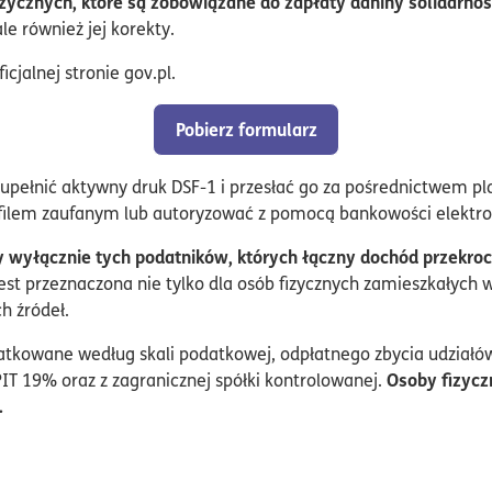
izycznych, które są zobowiązane do zapłaty daniny solidarnoś
ale również jej korekty.
icjalnej stronie gov.pl.
Pobierz formularz
upełnić aktywny druk DSF-1 i przesłać go za pośrednictwem p
ofilem zaufanym lub autoryzować z pomocą bankowości elektron
 wyłącznie tych podatników, których łączny dochód przekroc
est przeznaczona nie tylko dla osób fizycznych zamieszkałych 
h źródeł.
kowane według skali podatkowej, odpłatnego zbycia udziałów i 
Osoby fizycz
PIT 19% oraz z zagranicznej spółki kontrolowanej.
.